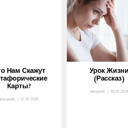
то Нам Скажут
Урок Жизн
тафорические
(рассказ)
Карты?
everyweek
06.02.202
everyweek
07.02.2024