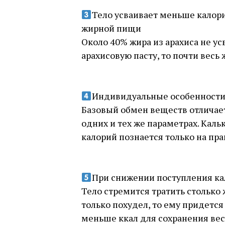
⠀
Тело усваивает меньше калории
жирной пищи
Около 40% жира из арахиса не ус
арахисовую пасту, то почти весь 
⠀
⠀
Индивидуальные особенности
Базовый обмен веществ отличает
одних и тех же параметрах. Кальк
калорий познается только на пр
⠀
⠀
При снижении поступления кал
Тело стремится тратить столько ж
только похудел, то ему придется
меньше ккал для сохранения веса