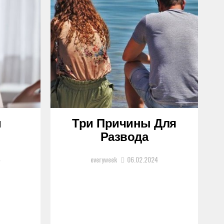
и
Три Причины Для
Развода
4
everyweek
06.02.2024