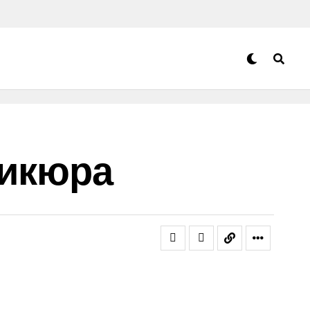
икюра