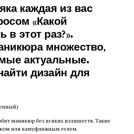
яка каждая из вас
росом «Какой
 в этот раз?».
аникюра множество,
амые актуальные.
найти дизайн для
венный)
бят маникюр без всяких излишеств. Такие
аком или камуфляжным гелем.