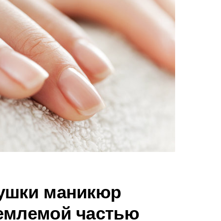
вушки маникюр
емлемой частью