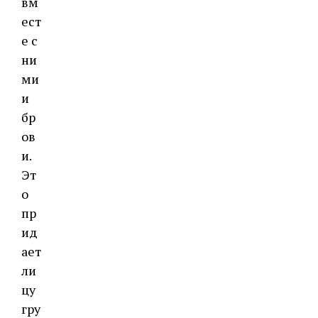
вм
ест
е с
ни
ми
и
бр
ов
и.
Эт
о
пр
ид
ает
ли
цу
гру