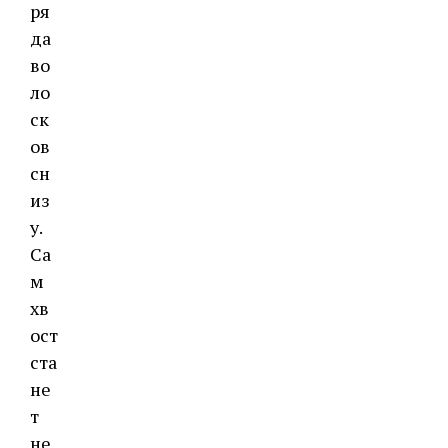
ря
да
во
ло
ск
ов
сн
из
у.
Са
м
хв
ост
ста
не
т
не