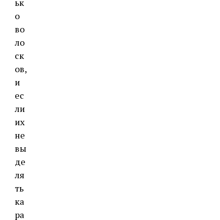
ьк
о
во
ло
ск
ов,
и
ес
ли
их
не
вы
де
ля
ть
ка
ра