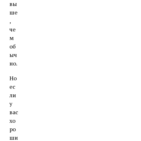
вы
ше
,
че
м
об
ыч
но.
Но
ес
ли
у
вас
хо
ро
ши