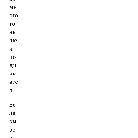
мн
ого
то
нь
ше
и
по
дн
им
етс
я.
Ес
ли
вы
бо
ит