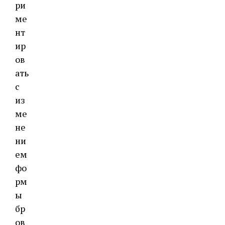
ри
ме
нт
ир
ов
ать
с
из
ме
не
ни
ем
фо
рм
ы
бр
ов