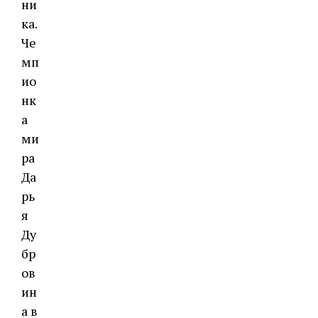
ни
ка.
Че
мп
ио
нк
а
ми
ра
Да
рь
я
Ду
бр
ов
ин
а в