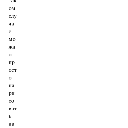
так
ом
слу
ча
е
мо
жн
о
пр
ост
о
на
ри
со
ват
ь
ее