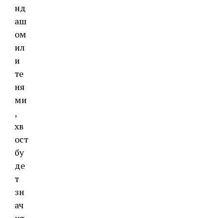
нд
аш
ом
ил
и
те
ня
ми
,
хв
ост
бу
де
т
зн
ач