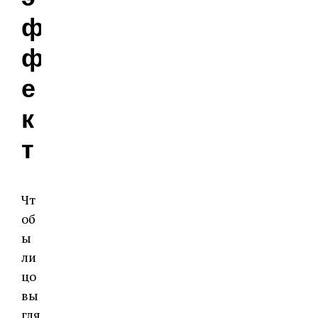
ф
ф
е
к
т
Чт
об
ы
ли
цо
вы
гля