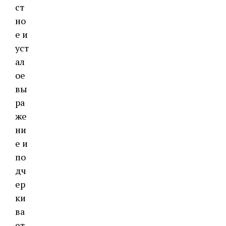
ст
но
е и
уст
ал
ое
вы
ра
же
ни
е и
по
дч
ер
ки
ва
ет