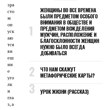
зра
ЖЕНЩИНЫ ВО ВСЕ ВРЕМЕНА
сто
БЫЛИ ПРЕДМЕТОМ ОСОБОГО
м
ВНИМАНИЯ В ОБЩЕСТВЕ И
оп
ПРЕДМЕТОМ ВОЖДЕЛЕНИЯ
уск
МУЖЧИН, РАСПОЛОЖЕНИЕ И
аю
БЛАГОСКЛОННОСТИ ЖЕНЩИН
тся
НУЖНО БЫЛО ВСЕГДА
вн
ДОБИВАТЬСЯ
еш
ни
ЧТО НАМ СКАЖУТ
е
МЕТАФОРИЧЕСКИЕ КАРТЫ?
уго
лк
и
УРОК ЖИЗНИ (РАССКАЗ)
гла
з, а