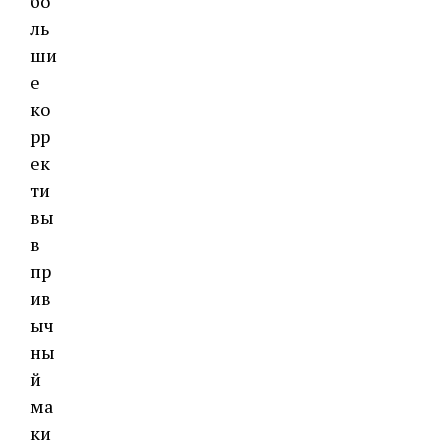
бо
ль
ши
е
ко
рр
ек
ти
вы
в
пр
ив
ыч
ны
й
ма
ки