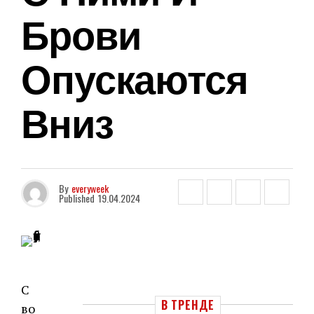
Брови
Опускаются
Вниз
By
everyweek
Published
19.04.2024
С
В ТРЕНДЕ
во