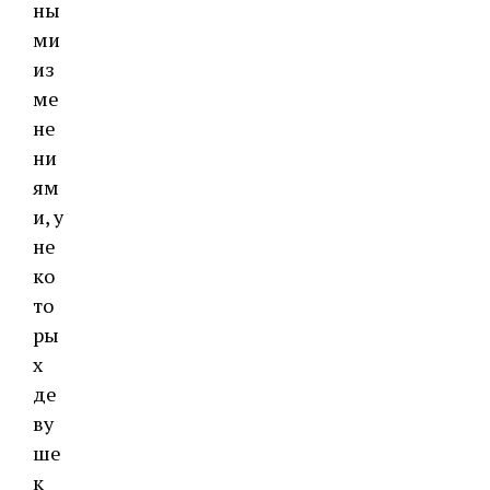
ны
ми
из
ме
не
ни
ям
и, у
не
ко
то
ры
х
де
ву
ше
к