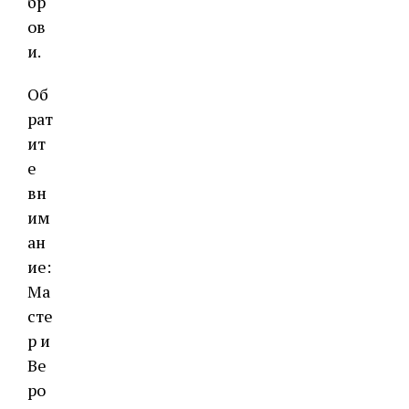
бр
ов
и.
Об
рат
ит
е
вн
им
ан
ие:
Ма
сте
р и
Ве
ро