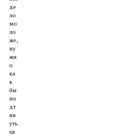
де
ло
мо
ло
же,
ну
жн
о
ка
к
бы
по
дт
ян
уть
хв