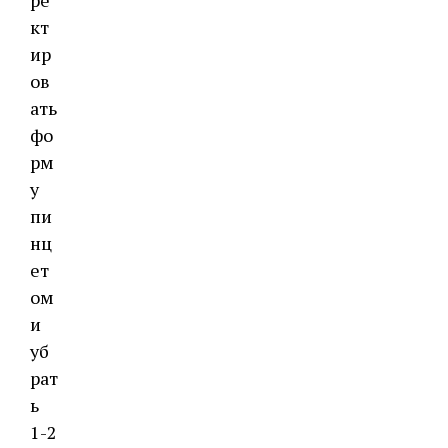
ре
кт
ир
ов
ать
фо
рм
у
пи
нц
ет
ом
и
уб
рат
ь
1-2