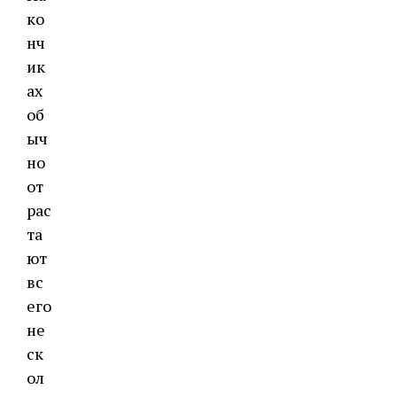
ко
нч
ик
ах
об
ыч
но
от
рас
та
ют
вс
его
не
ск
ол