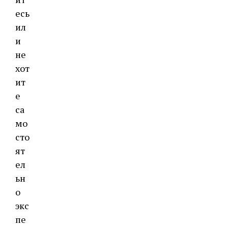
есь
ил
и
не
хот
ит
е
са
мо
сто
ят
ел
ьн
о
экс
пе