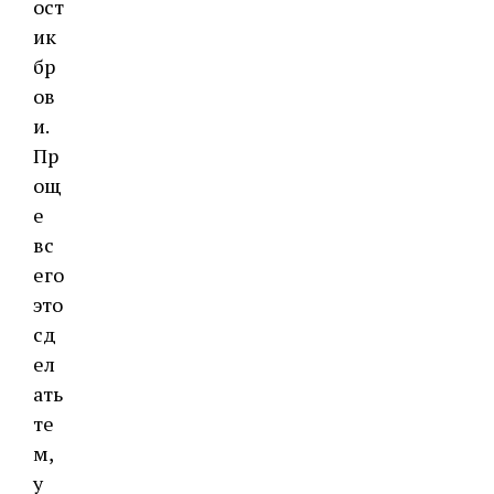
ост
ик
бр
ов
и.
Пр
ощ
е
вс
его
это
сд
ел
ать
те
м,
у