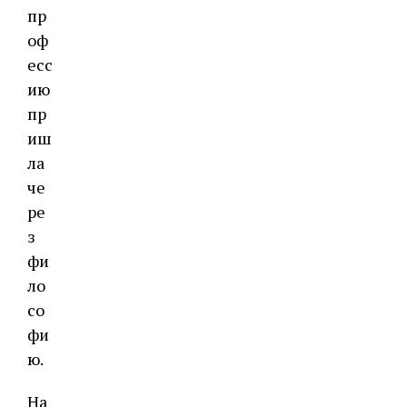
пр
оф
есс
ию
пр
иш
ла
че
ре
з
фи
ло
со
фи
ю.
На