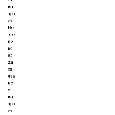
во
зра
ст.
Но
это
не
вс
ег
да
св
яза
но
с
во
зра
ст