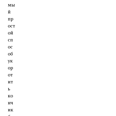
мы
й
пр
ост
ой
сп
ос
об
ук
ор
от
ит
ь
ко
нч
ик