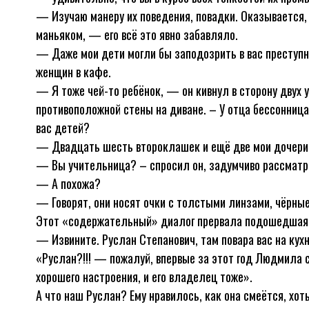
— Изучаю манеру их поведения, повадки. Оказывается,
маньяком, — его всё это явно забавляло.
— Даже мои дети могли бы заподозрить в вас преступни
женщин в кафе.
— Я тоже чей-то ребёнок, — он кивнул в сторону двух 
противоположной стены на диване. – У отца бессонница 
вас детей?
— Двадцать шесть второклашек и ещё две мои дочери
— Вы учительница? – спросил он, задумчиво рассматри
— А похожа?
— Говорят, они носят очки с толстыми линзами, чёрны
Этот «содержательный» диалог прервала подошедшая
— Извините. Руслан Степанович, там повара вас на кух
«Руслан?!!! — пожалуй, впервые за этот год Людмила
хорошего настроения, и его владелец тоже».
А что наш Руслан? Ему нравилось, как она смеётся, хот