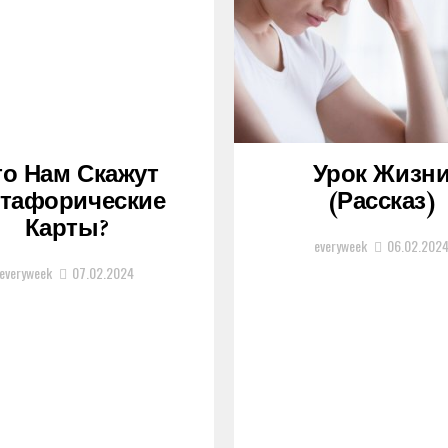
то Нам Скажут
Урок Жизн
тафорические
(рассказ)
Карты?
everyweek
06.02.202
everyweek
07.02.2024