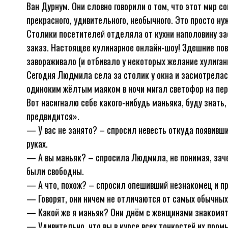
Ван Дурнум. Они словно говорили о том, что этот мир с
прекрасного, удивительного, необычного. Это просто ну
Столики посетителей отделяла от кухни наполовину за
заказ. Настоящее кулинарное онлайн-шоу! Здешние пов
завораживало (и отбивало у некоторых желание хулиган
Сегодня Людмила села за столик у окна и засмотрелась
одиноким жёлтым маяком в ночи мигал светофор на пер
Вот насигналю себе какого-нибудь маньяка, буду знать, 
предвидится».
— У вас не занято? – спросил невесть откуда появивш
руках.
— А вы маньяк? – спросила Людмила, не понимая, зачем
были свободны.
— А что, похож? – спросил опешивший незнакомец и п
— Говорят, они ничем не отличаются от самых обычны
— Какой же я маньяк? Они днём с женщинами знакомят
— Удивительно, что вы в курсе всех тонкостей их про