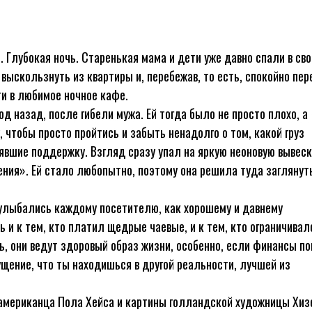
. Глубокая ночь. Старенькая мама и дети уже давно спали в сво
 выскользнуть из квартиры и, перебежав, то есть, спокойно пе
йти в любимое ночное кафе.
д назад, после гибели мужа. Ей тогда было не просто плохо, а
чтобы просто пройтись и забыть ненадолго о том, какой груз
явшие поддержку. Взгляд сразу упал на яркую неоновую вывеск
ния». Ей стало любопытно, поэтому она решила туда заглянуть
 улыбались каждому посетителю, как хорошему и давнему
и к тем, кто платил щедрые чаевые, и к тем, кто ограничивал
ь, они ведут здоровый образ жизни, особенно, если финансы п
ущение, что ты находишься в другой реальности, лучшей из
 американца Пола Хейса и картины голландской художницы Хиз