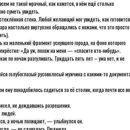
овсем не такой мрачный, как кажется, в нём ещё столько
жно суметь увидеть.
стеклённая стена. Любой желающий мог увидеть, как готовится
ара настолько виртуозно обращались с ножами, что это просто
ить).
 на маленький фрагмент уснувшего города, на фоне которого
екрёстке: «Да уж, похож на меня — «спасите кто-нибудь».
как по ночам разгуливать. Тридцать пять лет – ума нет, и не
ийся голубоглазый русоволосый мужчина с какими-то документ
 ему понадобилось садиться за её столик, когда почти все во
рисел, не дождавшись разрешения.
х людей.
ся, а ночью похищают, — улыбнулся он.
мысла, — не сдавалась Людмила.