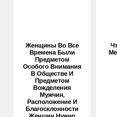
Женщины Во Все
Ч
Времена Были
Ме
Предметом
Особого Внимания
В Обществе И
Предметом
Вожделения
Мужчин,
Расположение И
Благосклонности
Женщин Нужно