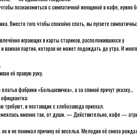
 чтобы познакомиться с симпатичной женщиной в кафе, нужно 
ка. Вместо того чтобы спокойно спать, вы пугаете симпатичны
увлечённо играющих в карты стариков, расположившихся у
и важная партия, которая не может подождать до утра. И много
.
вая её правую руку.
е платья фабрики «Большевичка», а за спиной прячут указку…
 официантка:
ню требуют, и поставщик с хлебозавода приехал.
 смеялась именно так, от души. — Действительно, кафе — атр
ь он и не понимал причину её веселья. Мелодия её смеха рожда