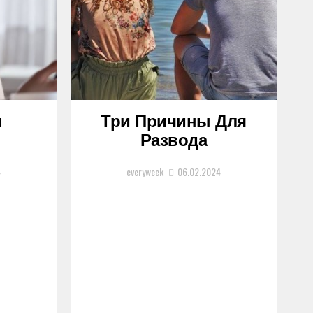
и
Три Причины Для
Развода
4
everyweek
06.02.2024