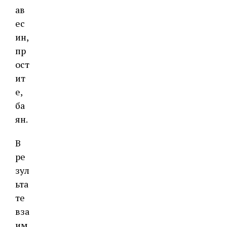
ав
ес
ин,
пр
ост
ит
е,
ба
ян.
В
ре
зул
ьта
те
вза
им