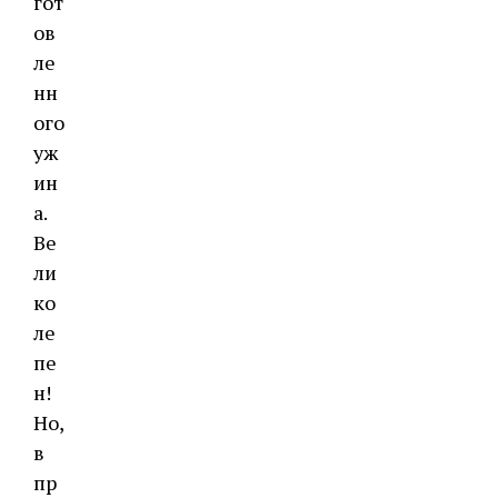
гот
ов
ле
нн
ого
уж
ин
а.
Ве
ли
ко
ле
пе
н!
Но,
в
пр