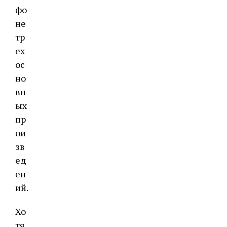
фо
не
тр
ех
ос
но
вн
ых
пр
ои
зв
ед
ен
ий.
Хо
тя,