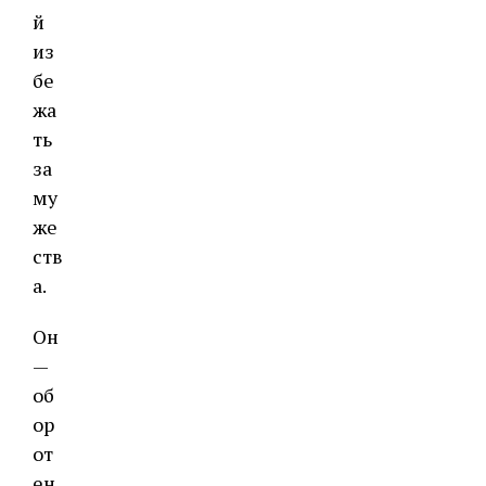
й
из
бе
жа
ть
за
му
же
ств
а.
Он
—
об
ор
от
ен