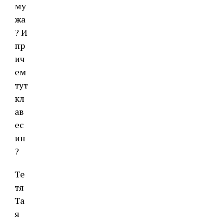
му
жа
? И
пр
ич
ем
тут
кл
ав
ес
ин
?
Те
тя
Та
я