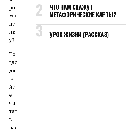
ЧТО НАМ СКАЖУТ
ро
МЕТАФОРИЧЕСКИЕ КАРТЫ?
ма
нт
ик
УРОК ЖИЗНИ (РАССКАЗ)
у?
То
гда
да
ва
йт
е
чи
тат
ь
рас