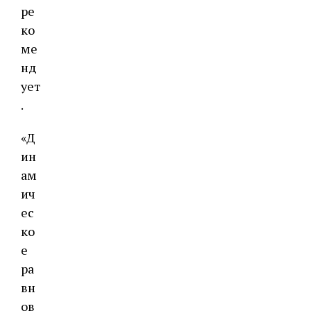
ре
ко
ме
нд
ует
.
«Д
ин
ам
ич
ес
ко
е
ра
вн
ов