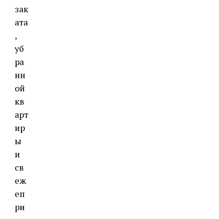
зак
ата
,
уб
ра
нн
ой
кв
арт
ир
ы
и
св
еж
еп
ри