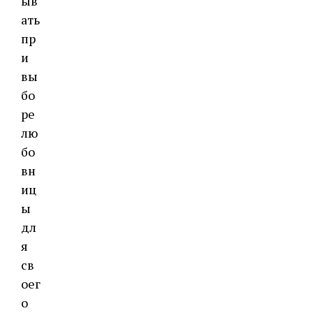
ыв
ать
пр
и
вы
бо
ре
лю
бо
вн
иц
ы
дл
я
св
оег
о