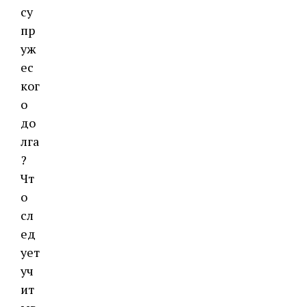
су
пр
уж
ес
ког
о
до
лга
?
Чт
о
сл
ед
ует
уч
ит