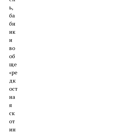
ь,
ба
бн
ик
и
во
об
ще
«ре
дк
ост
на
я
ск
от
ин