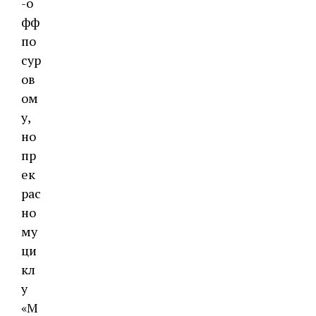
-о
фф
по
сур
ов
ом
у,
но
пр
ек
рас
но
му
ци
кл
у
«М