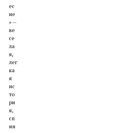
ес
ие
» —
ве
се
ла
я,
лег
ка
я
ис
то
ри
я,
сп
ин