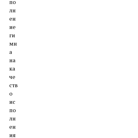
по
лн
ен
ие
ги
мн
а
на
ка
че
ств
о
ис
по
лн
ен
ия