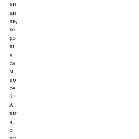
ин
ци
пе,
хо
ро
ш
и
са
м
по
се
бе.
А
вы
чт
о
ду