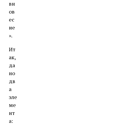
вн
ов
ес
ие
».
Ит
ак,
да
но
дв
а
эле
ме
нт
а: