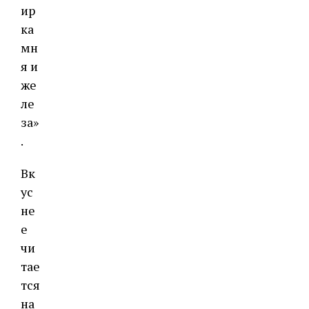
ир
ка
мн
я и
же
ле
за»
.
Вк
ус
не
е
чи
тае
тся
на