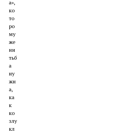
а»,
ко
то
ро
му
же
ни
тьб
а
ну
жн
а,
ка
к
ко
злу
кл