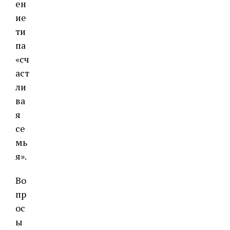
ен
ие
ти
па
«сч
аст
ли
ва
я
се
мь
я».
Во
пр
ос
ы