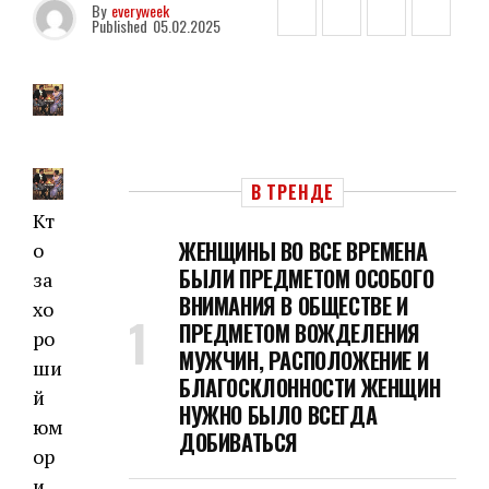
By
everyweek
Published
05.02.2025
В ТРЕНДЕ
Кт
ЖЕНЩИНЫ ВО ВСЕ ВРЕМЕНА
о
БЫЛИ ПРЕДМЕТОМ ОСОБОГО
за
ВНИМАНИЯ В ОБЩЕСТВЕ И
хо
ПРЕДМЕТОМ ВОЖДЕЛЕНИЯ
ро
МУЖЧИН, РАСПОЛОЖЕНИЕ И
ши
БЛАГОСКЛОННОСТИ ЖЕНЩИН
й
НУЖНО БЫЛО ВСЕГДА
юм
ДОБИВАТЬСЯ
ор
и