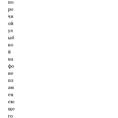
по
ро
чн
ой
ул
ыб
ко
й
на
фо
не
пл
ам
ен
ею
ще
го