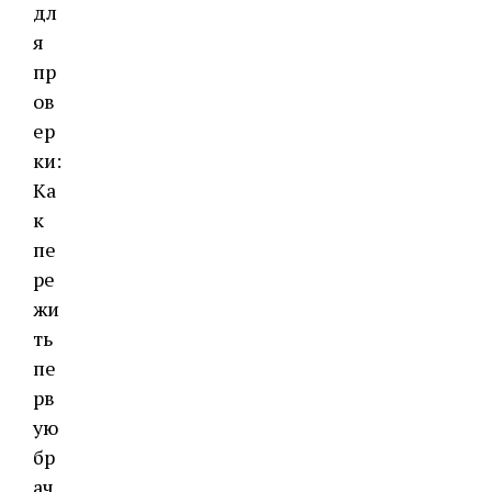
дл
я
пр
ов
ер
ки:
Ка
к
пе
ре
жи
ть
пе
рв
ую
бр
ач