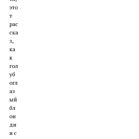
это
т
рас
ска
з,
ка
к
гол
уб
огл
аз
ый
бл
он
ди
н с