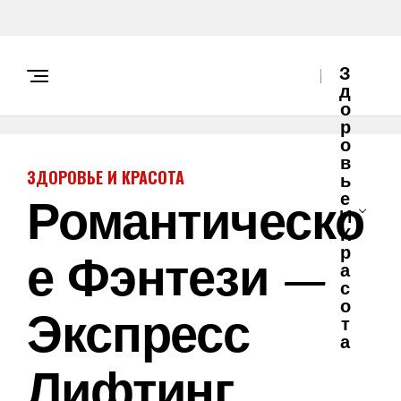
З
Д
О
Р
О
В
ЗДОРОВЬЕ И КРАСОТА
Ь
Романтическо
Е
И
К
Е Фэнтези —
Р
А
С
О
Экспресс
Т
А
Лифтинг,