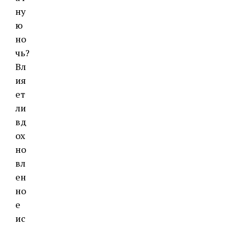
ну
ю
но
чь?
Вл
ия
ет
ли
вд
ох
но
вл
ен
но
е
ис