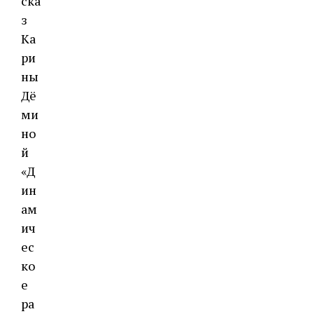
ска
з
Ка
ри
ны
Дё
ми
но
й
«Д
ин
ам
ич
ес
ко
е
ра