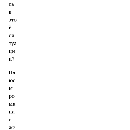
сь
в
это
й
си
туа
ци
и?
Пл
юс
ы
ро
ма
на
с
же