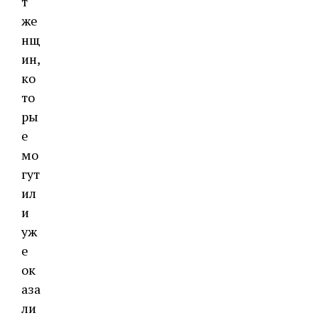
т
же
нщ
ин,
ко
то
ры
е
мо
гут
ил
и
уж
е
ок
аза
ли