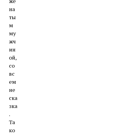
же
на
ты
м
му
жч
ин
ой,
со
вс
ем
не
ска
зка
.
Та
ко