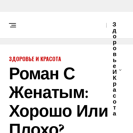
З
Д
О
Р
О
В
ЗДОРОВЬЕ И КРАСОТА
Ь
Роман С
Е
И
К
Женатым:
Р
А
С
О
Хорошо Или
Т
А
Плохо?