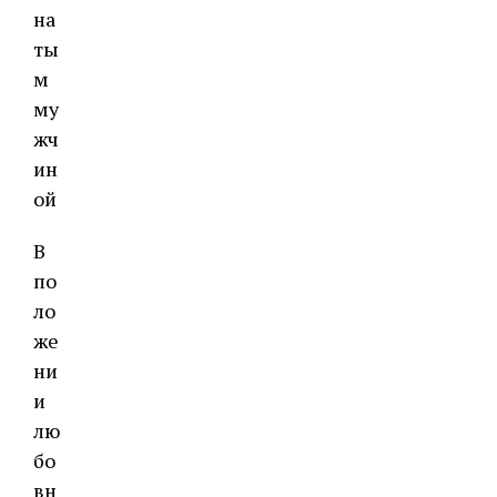
на
ты
м
му
жч
ин
ой
В
по
ло
же
ни
и
лю
бо
вн