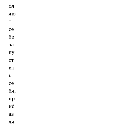
ол
яю
т
се
бе
за
пу
ст
ит
ь
се
бя,
пр
иб
ав
ля