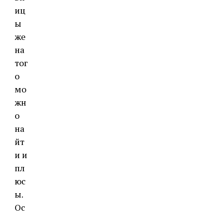
иц
ы
же
на
тог
о
мо
жн
о
на
йт
и и
пл
юс
ы.
Ос