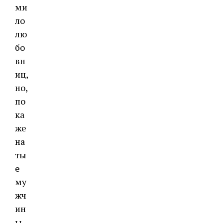
ми
ло
лю
бо
вн
иц,
но,
по
ка
же
на
ты
е
му
жч
ин
ы