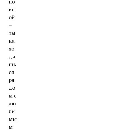
но
вн
ой
–
ты
на
хо
ди
шь
ся
ря
до
м с
лю
би
мы
м