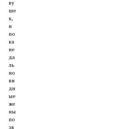
ву
ше
к,
и
по
ка
не
да
ль
но
ви
дн
ые
же
ны
по
зв