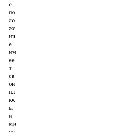
е
по
ло
же
ни
е
им
ее
т
св
ои
пл
юс
ы
и
ми
ну