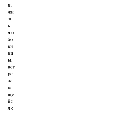
и,
жи
зн
ь
лю
бо
вн
иц
ы,
вст
ре
ча
ю
ще
йс
я с