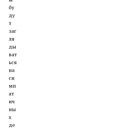
бу
ду
т
заг
ля
ды
ват
ься
на
си
мп
ат
ич
ны
х
де