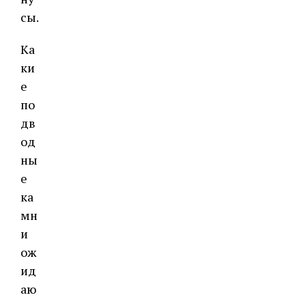
сы.
Ка
ки
е
по
дв
од
ны
е
ка
мн
и
ож
ид
аю