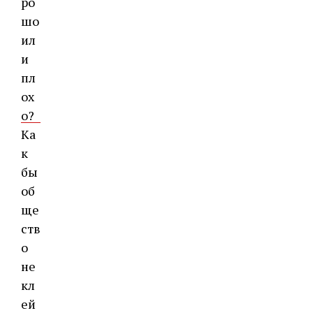
Ка
к
бы
об
ще
ств
о
не
кл
ей