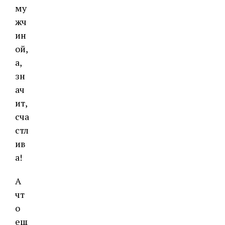
му
жч
ин
ой,
а,
зн
ач
ит,
сча
стл
ив
а!
А
чт
о
ещ