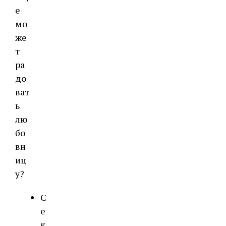
е
мо
же
т
ра
до
ват
ь
лю
бо
вн
иц
у?
С
е
к