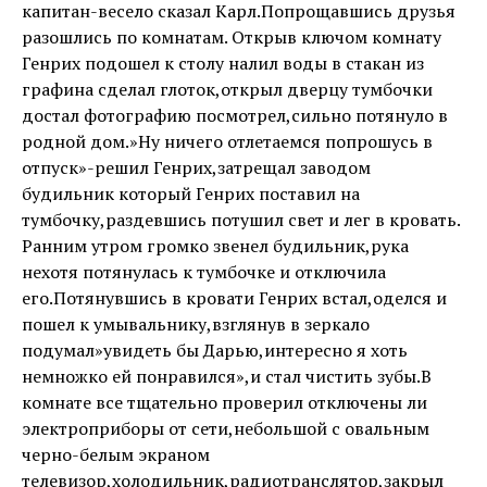
капитан-весело сказал Карл.Попрощавшись друзья
разошлись по комнатам. Открыв ключом комнату
Генрих подошел к столу налил воды в стакан из
графина сделал глоток,открыл дверцу тумбочки
достал фотографию посмотрел,сильно потянуло в
родной дом.»Ну ничего отлетаемся попрошусь в
отпуск»-решил Генрих,затрещал заводом
будильник который Генрих поставил на
тумбочку,раздевшись потушил свет и лег в кровать.
Ранним утром громко звенел будильник,рука
нехотя потянулась к тумбочке и отключила
его.Потянувшись в кровати Генрих встал,оделся и
пошел к умывальнику,взглянув в зеркало
подумал»увидеть бы Дарью,интересно я хоть
немножко ей понравился»,и стал чистить зубы.В
комнате все тщательно проверил отключены ли
электроприборы от сети,небольшой с овальным
черно-белым экраном
телевизор,холодильник,радиотранслятор,закрыл