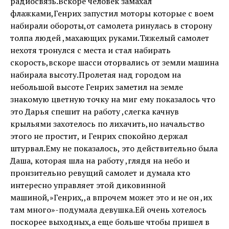
радиосвязь.Вскоре человек замахал
флажками,Генрих запустил моторы которые с воем
набирали обороты,от самолета ринулась в сторону
толпа людей ,махающих руками.Тяжелый самолет
нехотя тронулся с места и стал набирать
скорость,вскоре шасси оторвались от земли машина
набирала высоту.Пролетая над городом на
небольшой высоте Генрих заметил на земле
знакомую цветную точку на миг ему показалось что
это Дарья спешит на работу ,слегка качнув
крыльями захотелось по лихачить,но начальство
этого не простит, и Генрих спокойно держал
штурвал.Ему не показалось, это действительно была
Даша, которая шла на работу ,глядя на небо и
пронзительно ревущий самолет и думала кто
интересно управляет этой диковинной
машиной,»Генрих,,а впрочем может это и не он ,их
там много»-подумала девушка.Ей очень хотелось
поскорее выходных,а еще больше чтобы пришел в