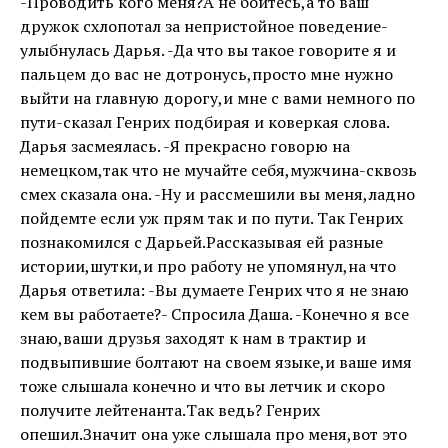
-Проводить кого меня?А не боитесь,а то ваш
дружок схлопотал за непристойное поведение-
улыбнулась Дарья. -Да что вы такое говорите я и
пальцем до вас не дотронусь,просто мне нужно
выйти на главную дорогу,и мне с вами немного по
пути-сказал Генрих подбирая и коверкая слова.
Дарья засмеялась. -Я прекрасно говорю на
немецком,так что не мучайте себя,мужчина-сквозь
смех сказала она. -Ну и рассмешили вы меня,ладно
пойдемте если уж прям так и по пути. Так Генрих
познакомился с Дарьей.Рассказывая ей разные
истории,шутки,и про работу не упомянул,на что
Дарья ответила: -Вы думаете Генрих что я не знаю
кем вы работаете?- Спросила Даша. -Конечно я все
знаю,ваши друзья заходят к нам в трактир и
подвыпившие болтают на своем языке,и ваше имя
тоже слышала конечно и что вы летчик и скоро
получите лейтенанта.Так ведь? Генрих
опешил.Значит она уже слышала про меня,вот это