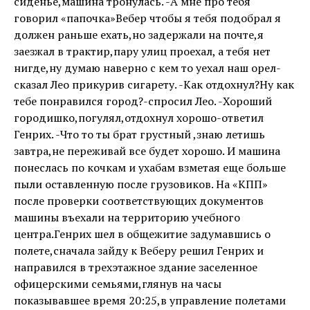
сиденье,машина тронулась. -А мне про тебя
говорил «папочка»Вебер чтобы я тебя подобрал я
должен раньше ехать,но задержали на почте,я
заезжал в трактир,пару улиц проехал, а тебя нет
нигде,ну думаю наверно с кем то уехал наш орел-
сказал Лео прикурив сигарету. -Как отдохнул?Ну как
тебе понравился город?-спросил Лео. -Хороший
городишко,погулял,отдохнул хорошо-ответил
Генрих. -Что то ты брат грустный ,знаю летишь
завтра,не переживай все будет хорошо. И машина
понеслась по кочкам и ухабам взметая еще больше
пыли оставленную после грузовиков. На «КПП»
после проверки соответствующих документов
машины въехали на территорию учебного
центра.Генрих шел в общежитие задумавшись о
полете,сначала зайду к Веберу решил Генрих и
направился в трехэтажное здание заселенное
офицерскими семьями,глянув на часы
показывавшее время 20:25,в управление полетами