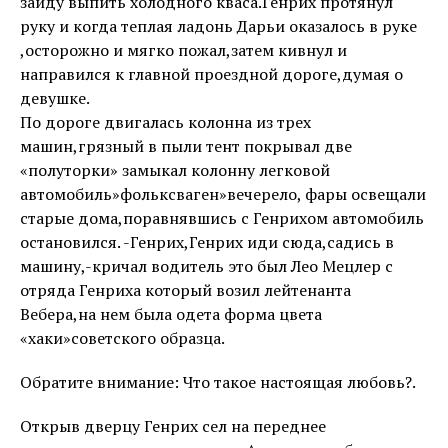
зайду выпить холодного кваса.Генрих протянул
руку и когда теплая ладонь Дарьи оказалось в руке
,осторожно и мягко пожал,затем кивнул и
направился к главной проездной дороге,думая о
девушке.
По дороге двигалась колонна из трех
машин,грязный в пыли тент покрывал две
«полуторки» замыкал колонну легковой
автомобиль»фольксваген»вечерело, фары освещали
старые дома,поравнявшись с Генрихом автомобиль
остановился. -Генрих,Генрих иди сюда,садись в
машину,-кричал водитель это был Лео Мецлер с
отряда Генриха который возил лейтенанта
Вебера,на нем была одета форма цвета
«хаки»советского образца.
Обратите внимание: Что такое настоящая любовь?.
Открыв дверцу Генрих сел на переднее