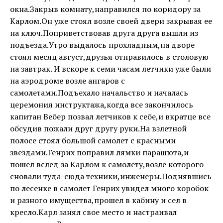
окна.Закрыв комнату,направился по коридору за
Карлом.Он уже стоял возле своей двери закрывая ее
на ключ.Поприветствовав друга друга вышли из
подъезда.Утро выдалось прохладным,на дворе
стоял месяц август,друзья отправилось в столовую
на завтрак. И вскоре к семи часам летчики уже были
на аэродроме возле ангаров с
самолетами.Подъехало начальство и началась
церемония инструктажа,когда все закончилось
капитан Вебер позвал летчиков к себе,и вкратце все
обсудив пожали друг другу руки.На взлетной
полосе стоял большой самолет с красными
звездами.Генрих поправил лямки парашюта,и
пошел вслед за Карлом к самолету,возле которого
сновали туда-сюда техники,инженеры.Поднявшись
по лесенке в самолет Генрих увидел много коробок
и разного имущества,прошел в кабину и сел в
кресло.Карл занял свое место и настраивал