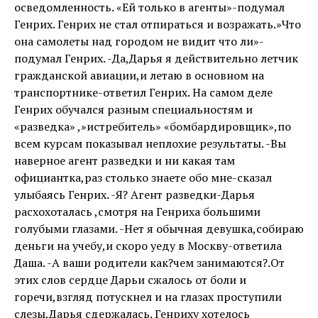
осведомленность. «Ей только в агенты»-подумал
Генрих. Генрих не стал отпираться и возражать.»Что
она самолеты над городом не видит что ли»-
подумал Генрих. -Да,Дарья я действительно летчик
гражданской авиации,и летаю в основном на
транспортнике-ответил Генрих. На самом деле
Генрих обучался разным специальностям и
«разведка» ,»истребитель» «бомбардировщик»,по
всем курсам показывал неплохие результаты. -Вы
наверное агент разведки и ни какая там
официантка,раз столько знаете обо мне-сказал
улыбаясь Генрих. -Я? Агент разведки-Дарья
расхохоталась ,смотря на Генриха большими
голубыми глазами. -Нет я обычная девушка,собираю
деньги на учебу,и скоро уеду в Москву-ответила
Даша. -А ваши родители как?чем занимаются?.От
этих слов сердце Дарьи сжалось от боли и
горечи,взгляд потускнел и на глазах проступили
слезы,Дарья сдержалась. Генриху хотелось