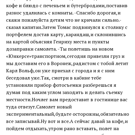
кофе и блюдо с печеньем и бутербродами,поставив
разнос удалилась с комнаты. -Спасибо дорогая,и
скажи пожалуйста детям что не кричали сильно.-
сказал капитан.Затем Томас подвинулся к столику с
портфелем достав карту ,карандаш,и склонившись
на картой объясняя Генриху места и пункты
дозаправки самолета. -Ты полетишь на новом
«Юнкерсе»транспортном,сегодня привезли груз и
мы доставим его в Воронеж,радистом с тобой летит
Карл Вольф,он уже приехал с города и я с ним
беседовал уже.Так, смотри в кабине тебе
установили прибор фотосъемки разберешься я
думая под каким углом заходить и делать съемку
местности.Ночлег вам предоставит в гостинице вас
туда отвезут.Самолет новый
экспериментальный,будьте осторожны,обязательно
все записывай.Ну вот и все.А сейчас давай за кофе,и
пойдем отдыхать,утром рано вставать, полет на