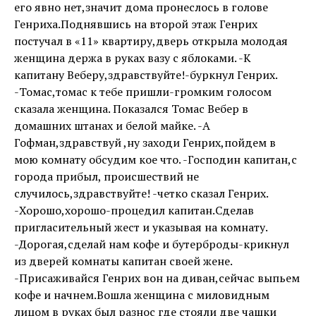
его явно нет,значит дома пронеслось в голове
Генриха.Поднявшись на второй этаж Генрих
постучал в «11» квартиру,дверь открыла молодая
женщина держа в руках вазу с яблоками. -К
капитану Веберу,здравствуйте!-буркнул Генрих.
-Томас,томас к тебе пришли-громким голосом
сказала женщина. Показался Томас Вебер в
домашних штанах и белой майке. -А
Гофман,здравствуй ,ну заходи Генрих,пойдем в
мою комнату обсудим кое что. -Господин капитан,с
города прибыл, происшествий не
случилось,здравствуйте! -четко сказал Генрих.
-Хорошо,хорошо-процедил капитан.Сделав
пригласительный жест и указывая на комнату.
-Дорогая,сделай нам кофе и бутерброды-крикнул
из дверей комнаты капитан своей жене.
-Присаживайся Генрих вон на диван,сейчас выпьем
кофе и начнем.Вошла женщина с миловидным
лицом в руках был разнос где стояли две чашки