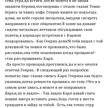
семь утра,да кстати ,после полета я не забыл
закажем Берлин,поговоришь с отцом-сказал Томас
берясь за чашку кофе. Генрих вышел из подъезда
дома, на небе горели звездочки,закурив сигарету
направился в свое общежитие.В холле на диване
сидело несколько летчиков обсуждавших свои
полеты,в коридоре встретился с Карлом
поздоровались. -Как Генрих дела?Я тебя видел с той
девушкой ты пошел ее провожать,что было
расскажи,она тебя поцеловала когда прощался?-
стал расспрашивать Карл.
-Да просто проводил,прогулялся,да и все-нехотя
ответил Генрих. -В следующий раз попробую
попытку еще-сказал смеясь Карл. Генриха как будто
ужалили,нотка ревности прошлась по телу.»Что я в
самом деле злюсь,а может я не понравился
Дарьи,ну и ладно». -Так ладно Карл давай спать
пошли завтра вставать рано,будь готов к шести
тридцати я зайду за тобой. -Есть,так точно герр