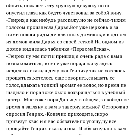
обнять,пожалеть эту хрупкую девушку,но он
опустил глаза как будто чувствовал за собой вину.
-Генрих,я как нибудь расскажу,но не сейчас-тихим
голосом произнесла Дарья.Вот уже церковь и за
ними пошли ряды деревянных домиков,и в одном
из домов жила Дарья со своей теткой.На одном из
домов виднелась табличка «Первомайская».
-Генрих ну мы почти пришли,я очень рада с вами
познакомиться,но мне уже пора,я живу здесь
недалеко-сказала девушка.Генриху так не хотелось
прощаться,хотелось еще говорить,слышать ее
голос,вдыхать тонкий аромат ее волос,но время не
щадило и пора тоже было возвращаться в учебный
центр. -Мне тоже пора Дарья,я в общем,в свободное
время я загляну к вам в таверну,можно?-Осторожно
спросил Генрих. -Конечно приходите,скоро
привезут квас и я вас обязательно угощу,ну все
прощайте Генрих-сказала она. -Я обязательно к вам