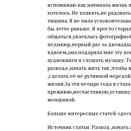
вспоминаю как начинала жизнь п
хотелось. Не плакать,не радоват
тишина. Я не пила успокоительн
бы легче раньше. Я просто стара
общаться,увлеклась фотографией
педикюр,первый раз за двенадца
вдвоем,она подарила мне эту по
аудиокниги и слушать музыку. Те
развода ,начать жить так ,чтобы
,сделать её не рутинной чередой
жизни.За эти четыре года я стал
прежнюю,несчастливую,уставшую.
женщиной.
Больше интересных статей здесь
Источник статьи: Развод ,начать 