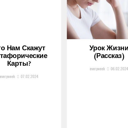
то Нам Скажут
Урок Жизн
тафорические
(рассказ)
Карты?
everyweek
06.02.202
everyweek
07.02.2024