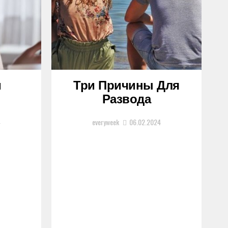
и
Три Причины Для
Развода
4
everyweek
06.02.2024