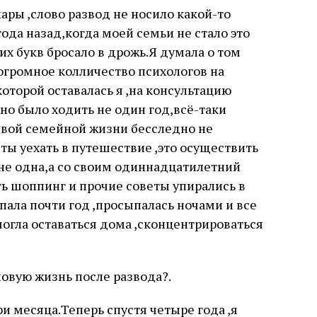
ары ,слово развод не носило какой-то
ода назад,когда моей семьи не стало это
их букв бросало в дрожь.Я думала о том
огромное колличество психологов на
 которой оставалась я ,на консультацию
но было ходить не один год,всё-таки
ивой семейной жизни бесследно не
ты уехать в путешествие ,это осуществить
 не одна,а со своим одиннадцатилетний
ь шоппинг и прочие советы упирались в
пала почти год ,просыпалась ночами и все
огла оставаться дома ,сконцентрироваться
новую жизнь после развода?.
и месяца.Теперь спустя четыре года ,я