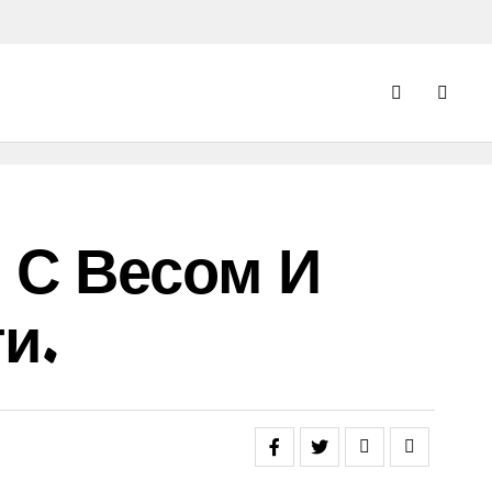
 С Весом И
и.