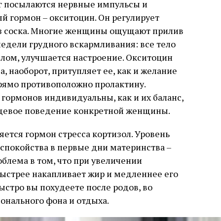
озг посылаются нервные импульсы и
 гормон – окситоцин. Он регулирует
из соска. Многие женщины ощущают прилив
недели грудного вскармливания: все тело
плом, улучшается настроение. Окситоцин
а, наоборот, притупляет ее, как и желание
прямо противоположно пролактину.
 гормонов индивидуальны, как и их баланс,
пищевое поведение конкретной женщины.
ется гормон стресса кортизол. Уровень
спокойства в первые дни материнства –
облема в том, что при увеличении
ыстрее накапливает жир и медленнее его
быстро вы похудеете после родов, во
онального фона и отдыха.