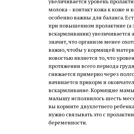
увеличивается уровень пролакти
молока – контакт кожа к коже и 
особенно важны для баланса. Ес
при повышенном пролактине (а 
вскармливании) увеличивается а
значит, что организм менее охо
важно, чтобы у кормящей матери
новостью является то, что урове
протяжении всего периода груд
снижается примерно через полго
начинается прикорм и окончател
вскармливание. Кормящие мамы ч
малышу исполнилось шесть месяц
вы кормите двухлетнего ребенка,
нужно связывать это с пролакти
беременности.