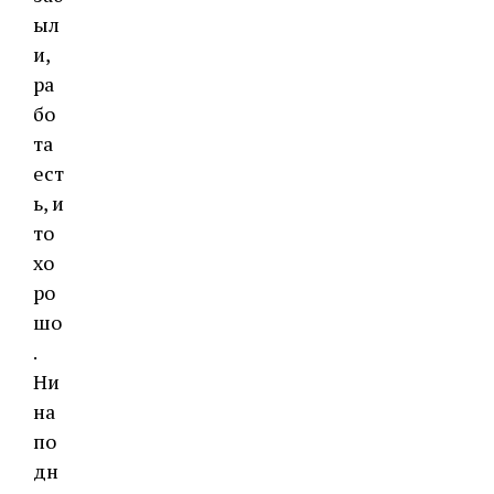
ыл
и,
ра
бо
та
ест
ь, и
то
хо
ро
шо
.
Ни
на
по
дн