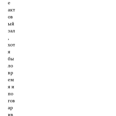
е
акт
ов
ый
зал
,
хот
я
бы
ло
вр
ем
я и
по
гов
ар
ив