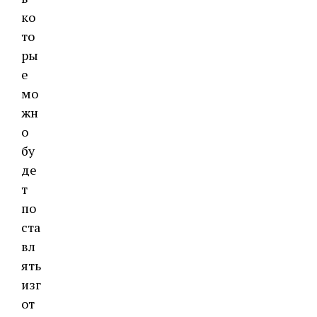
ко
то
ры
е
мо
жн
о
бу
де
т
по
ста
вл
ять
изг
от