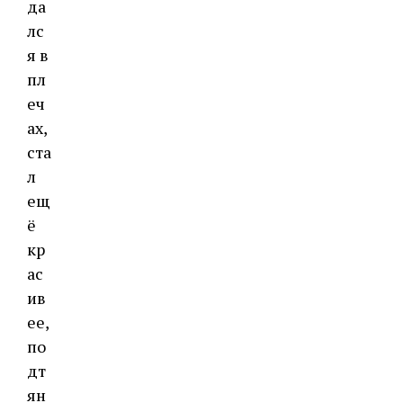
да
лс
я в
пл
еч
ах,
ста
л
ещ
ё
кр
ас
ив
ее,
по
дт
ян