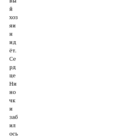
вы
й
хоз
яи
н
ид
ёт.
Се
рд
це
Ни
но
чк
и
заб
ил
ось