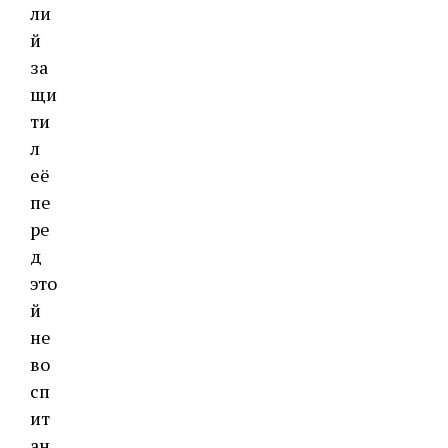
ли
й
за
щи
ти
л
её
пе
ре
д
это
й
не
во
сп
ит
ан