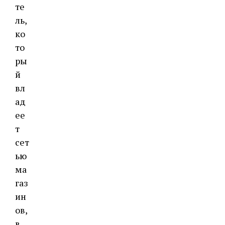
те
ль,
ко
то
ры
й
вл
ад
ее
т
сет
ью
ма
газ
ин
ов,
в