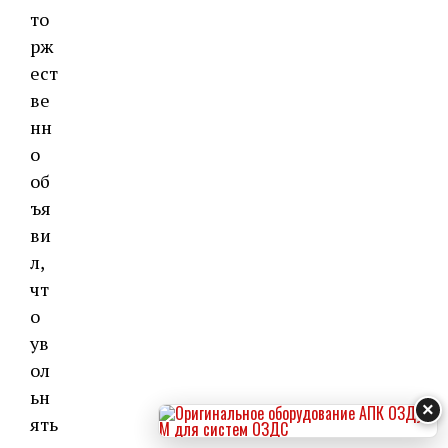
то
рж
ест
ве
нн
о
об
ъя
ви
л,
чт
о
ув
ол
ьн
×
ять