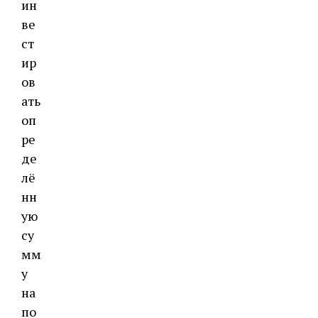
ин
ве
ст
ир
ов
ать
оп
ре
де
лё
нн
ую
су
мм
у
на
по