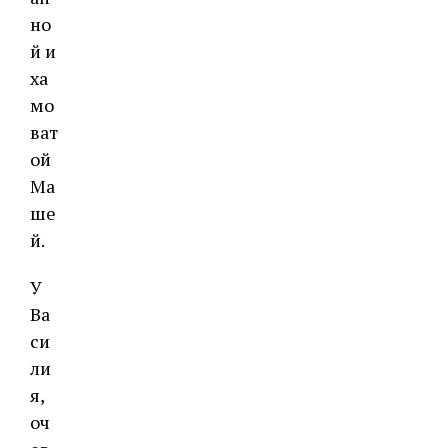
но
й и
ха
мо
ват
ой
Ма
ше
й.
У
Ва
си
ли
я,
оч