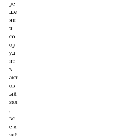
ре
ше
ни
и
со
ор
уд
ит
ь
акт
ов
ый
зал
,
вс
е и
заб