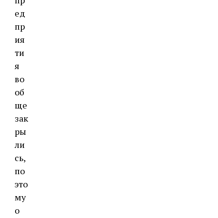
ед
пр
ия
ти
я
во
об
ще
зак
ры
ли
сь,
по
это
му
о