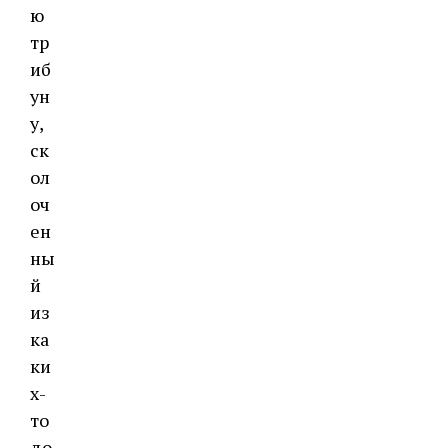
ю
тр
иб
ун
у,
ск
ол
оч
ен
ны
й
из
ка
ки
х-
то
до