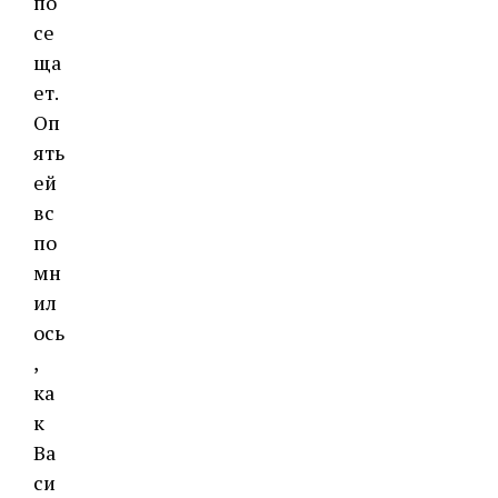
по
се
ща
ет.
Оп
ять
ей
вс
по
мн
ил
ось
,
ка
к
Ва
си