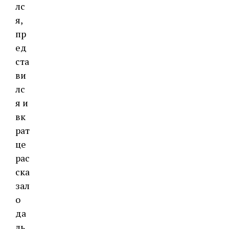
лс
я,
пр
ед
ста
ви
лс
я и
вк
рат
це
рас
ска
зал
о
да
ль