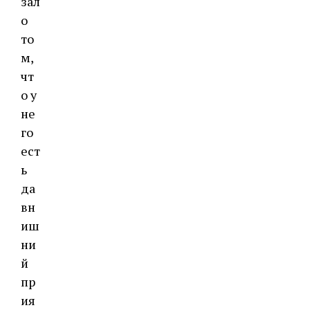
зал
о
то
м,
чт
о у
не
го
ест
ь
да
вн
иш
ни
й
пр
ия