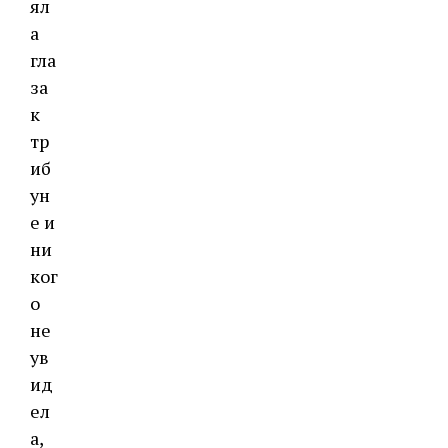
ял
а
гла
за
к
тр
иб
ун
е и
ни
ког
о
не
ув
ид
ел
а,