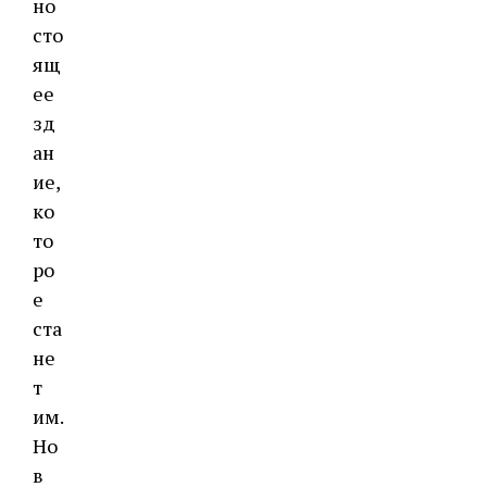
но
сто
ящ
ее
зд
ан
ие,
ко
то
ро
е
ста
не
т
им.
Но
в