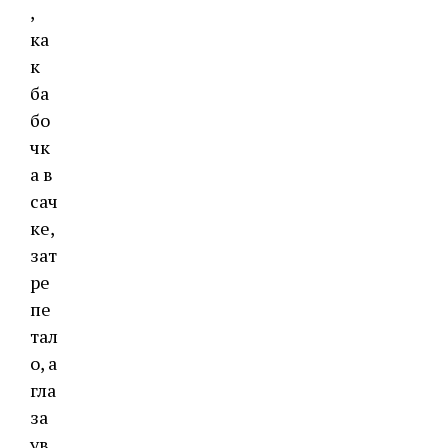
,
ка
к
ба
бо
чк
а в
сач
ке,
зат
ре
пе
тал
о, а
гла
за
ув