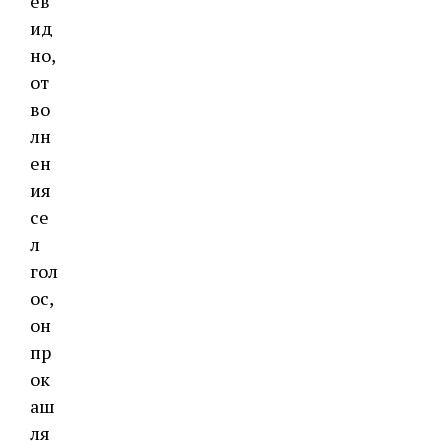
ев
ид
но,
от
во
лн
ен
ия
се
л
гол
ос,
он
пр
ок
аш
ля