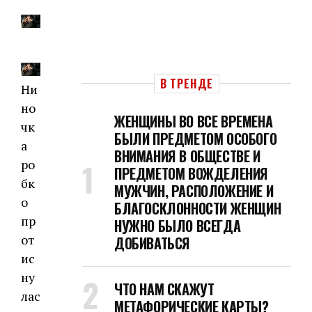
В ТРЕНДЕ
Ни
но
ЖЕНЩИНЫ ВО ВСЕ ВРЕМЕНА
чк
БЫЛИ ПРЕДМЕТОМ ОСОБОГО
а
ВНИМАНИЯ В ОБЩЕСТВЕ И
ро
ПРЕДМЕТОМ ВОЖДЕЛЕНИЯ
бк
МУЖЧИН, РАСПОЛОЖЕНИЕ И
о
БЛАГОСКЛОННОСТИ ЖЕНЩИН
пр
НУЖНО БЫЛО ВСЕГДА
от
ДОБИВАТЬСЯ
ис
ну
ЧТО НАМ СКАЖУТ
лас
МЕТАФОРИЧЕСКИЕ КАРТЫ?