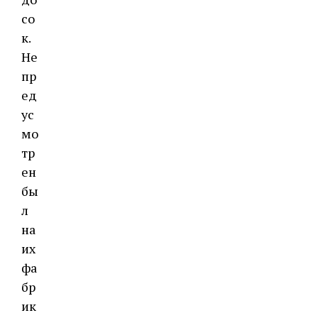
со
к.
Не
пр
ед
ус
мо
тр
ен
бы
л
на
их
фа
бр
ик