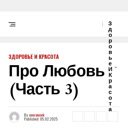
З
Д
О
Р
О
В
ЗДОРОВЬЕ И КРАСОТА
Ь
Про Любовь
Е
И
К
(часть 3)
Р
А
С
О
Т
А
By
everyweek
Published
05.02.2025