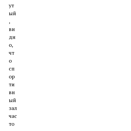
ут
ый
,
ви
дн
о,
чт
о
сп
ор
ти
вн
ый
зал
час
то