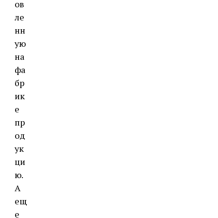
ов
ле
нн
ую
на
фа
бр
ик
е
пр
од
ук
ци
ю.
А
ещ
е