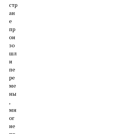
стр
ан
е
пр
ои
зо
шл
и
пе
ре
ме
ны
,
мн
ог
ие
пр