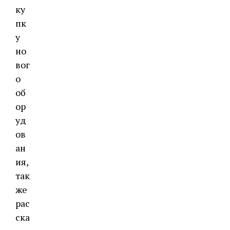
ку
пк
у
но
вог
о
об
ор
уд
ов
ан
ия,
так
же
рас
ска