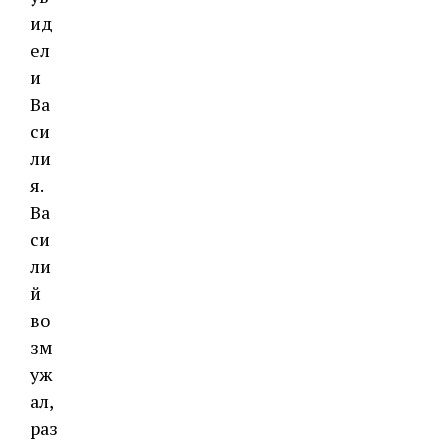
ид
ел
и
Ва
си
ли
я.
Ва
си
ли
й
во
зм
уж
ал,
раз