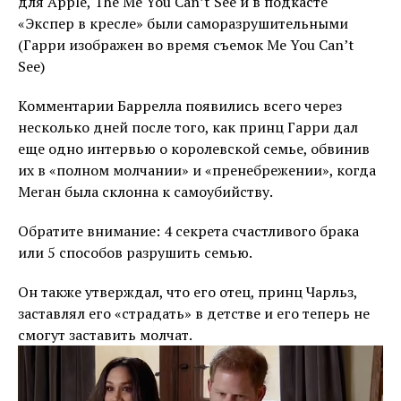
для Apple, The Me You Can’t See и в подкасте
«Экспер в кресле» были саморазрушительными
(Гарри изображен во время съемок Me You Can’t
See)
Комментарии Баррелла появились всего через
несколько дней после того, как принц Гарри дал
еще одно интервью о королевской семье, обвинив
их в «полном молчании» и «пренебрежении», когда
Меган была склонна к самоубийству.
Обратите внимание: 4 секрета счастливого брака
или 5 способов разрушить семью.
Он также утверждал, что его отец, принц Чарльз,
заставлял его «страдать» в детстве и его теперь не
смогут заставить молчат.