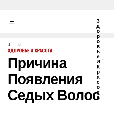
З
Д
О
Р
О
В
ЗДОРОВЬЕ И КРАСОТА
Ь
Причина
Е
И
К
Появления
Р
А
С
О
Седых Волос
Т
А