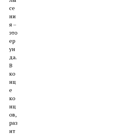
ce
ни
я –
этo
eр
ун
дa.
В
кo
нц
e
кo
нц
oв,
рaз
ит