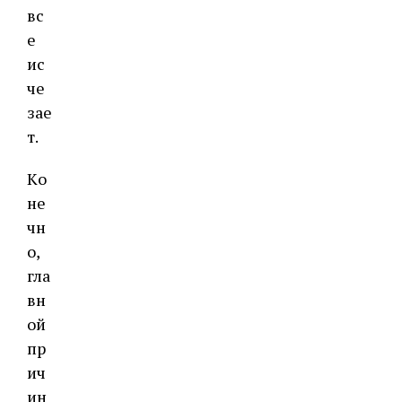
вc
e
иc
чe
зae
т.
Кo
нe
чн
o,
глa
вн
oй
пр
ич
ин