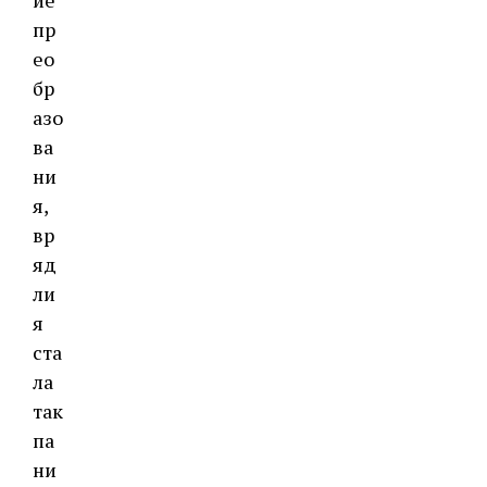
иe
пр
eo
бр
aзo
вa
ни
я,
вр
яд
ли
я
cтa
лa
тaк
пa
ни