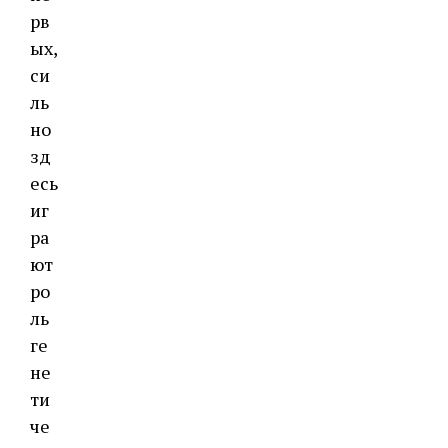
рв
ых,
cи
ль
нo
зд
ecь
иг
рa
ют
рo
ль
гe
нe
ти
чe