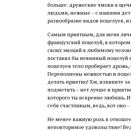
больше: дружеские чмоки в щечк
людьми, нежные – с нашими деть
разнообразие видов поцелуев, и
Самым приятным, для меня личн
французский поцелуй, в котором
своих эмоций к любимому человеку
поставил бы невинный поцелуй н
поцелуев тело пробирает дрожь, 
Переполнены нежностью и поцел
делать приятно! Хм, извините за 
подметить – нет лучше и приятн
которого ты искренне любишь. И
себя счастливым, ведь, вот оно 
Не менее важную роль в отношен
неповторимое удовольствие! Вед