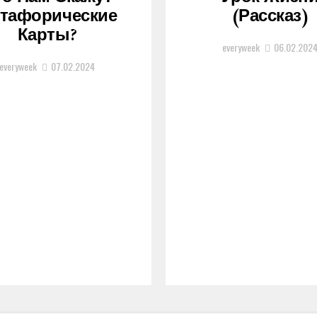
тафорические
(рассказ)
Карты?
everyweek
06.02.202
everyweek
07.02.2024