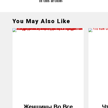
In this article:
You May Also Like
Женщины Во Все
Ч