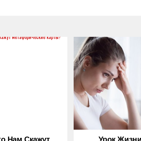
то Нам Скажут
Урок Жизн