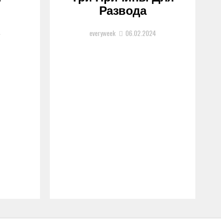
Развода
4
everyweek
06.02.2024