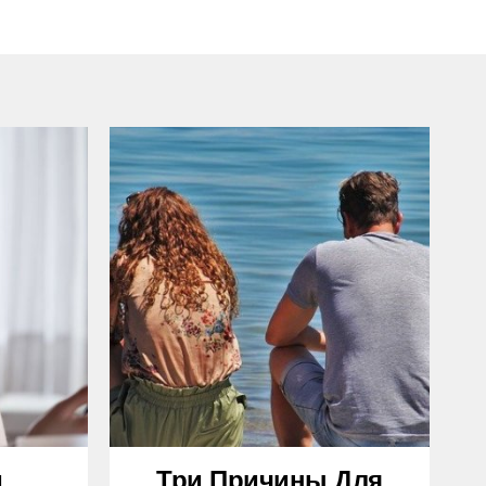
и
Три Причины Для