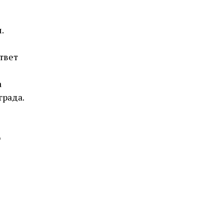
.
ответ
а
града.
о