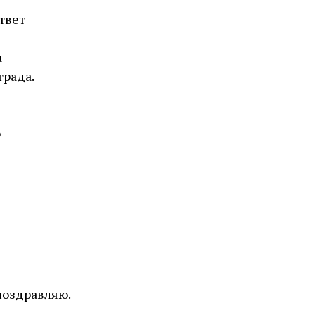
ответ
а
града.
о
поздравляю.