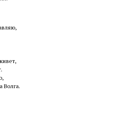
авляю,
живет,
.
о,
а Волга.
,