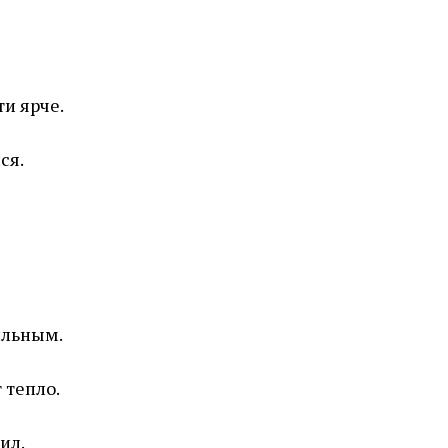
ти ярче.
ся.
ильным.
 тепло.
ил.