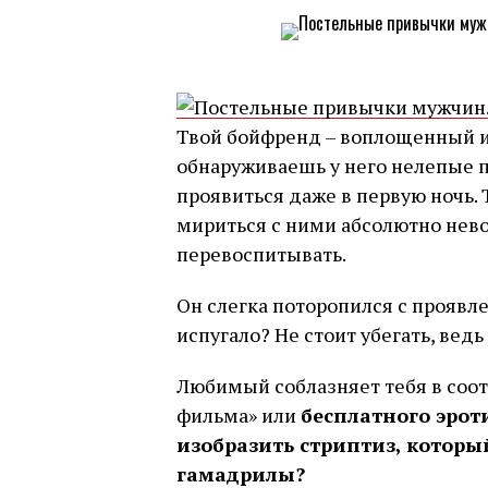
Твой бойфренд – воплощенный и
обнаруживаешь у него нелепые 
проявиться даже в первую ночь. 
мириться с ними абсолютно нево
перевоспитывать.
Он слегка поторопился с проявл
испугало?
Не стоит убегать, вед
Любимый соблазняет тебя в соот
фильма» или
бесплатного эрот
изобразить стриптиз, котор
гамадрилы?