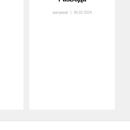
4
everyweek
06.02.2024