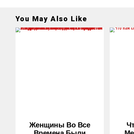
You May Also Like
Женщины Во Все
Ч
Времена Были
Ме