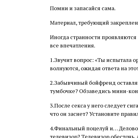
Помни и запасайся сама.
Материал, требующий закреплен
Иногда странности проявляются 
все впечатления.
1.Звучит вопрос: «Ты испытала о
волнуются, ожидая ответа на этот
2.Забывчивый бойфренд оставля
тумбочке? Обзаведись мини-конт
3.После секса у него следует сиг
что он заснет? Установите прави
4.Финальный поцелуй и… Делово
телевизор? Телевизор обесточь,