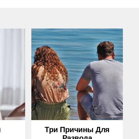
и
Три Причины Для
Развода