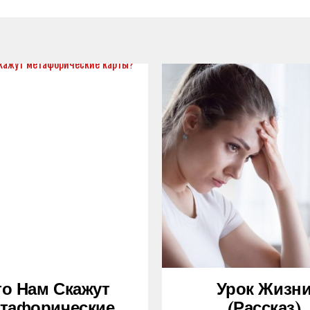
то Нам Скажут
Урок Жизн
тафорические
(рассказ)