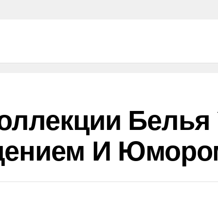
ллекции Белья Vi
ищением И Юморо