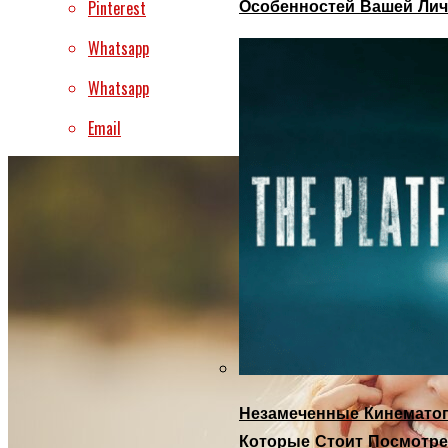
Особенностей Вашей Лич
Pinterest
Whatsapp
Whatsapp
Email
Незамеченные Кинематог
Которые Стоит Посмотре