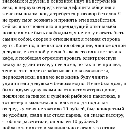
знакомых и друзей, в основном идут на встречи на
лево, в первую очередь из-за дефицита общения с
женским полом, когда требуется разговор без слов. Я
не сразу смог осознать и принять эти воздействия.
Сейчас я в отношениях и предыдущий опыт мамба
позволил мне быть свободным, я не могу сказать быть
самим собой, скорее в отношениях я тёмная сторона
луны. Конечно, я не выполнил обещание, данное одной
девушке, с которой у меня была всего одна встреча в
кафе, я пообещал отремонтировать электрическую
вилку на удлинителе, у неё дома, но так и не пришел,
теперь этот долг отрабатываю по возможности,
периодически, видимо всю жизнь буду чинить
удлинители девушкам безвозмездно. И ещё был долг, я
был с двумя девушками на открытом аттракционе,
пошли им за пивом и сушёной рыбкой в пакетиках, в
тот вечер я выложился в ноль и когда подошла
очередь у меня не хватило 10 рублей, был конкретный
не удобняк, сзади нас стоял парень, он сказал кассиру,
чтоб нас рассчитали, он дал ей 10 рублей. Я
поблагодарил его и машинально сказал, что отдам.