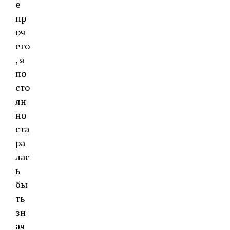
е
пр
оч
его
, я
по
сто
ян
но
ста
ра
лас
ь
бы
ть
зн
ач