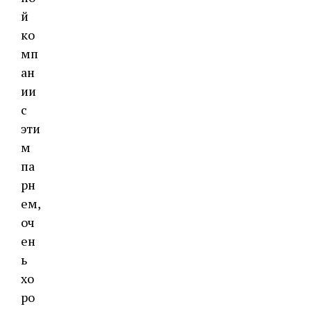
й
ко
мп
ан
ии
с
эти
м
па
рн
ем,
оч
ен
ь
хо
ро