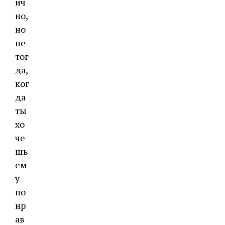
ич
но,
но
не
тог
да,
ког
да
ты
хо
че
шь
ем
у
по
нр
ав