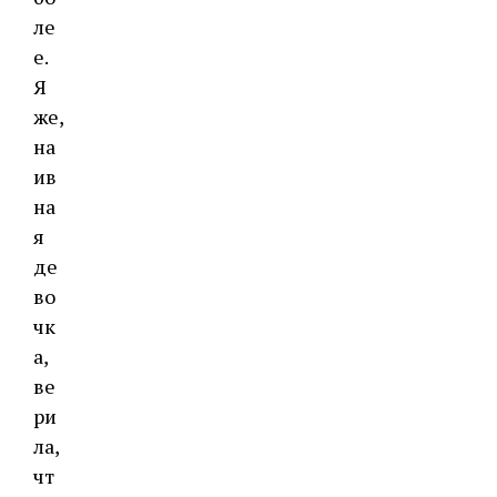
ле
е.
Я
же,
на
ив
на
я
де
во
чк
а,
ве
ри
ла,
чт