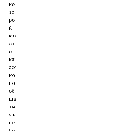
ко
то
ро
й
мо
жн
о
кл
асс
но
по
об
ща
тьс
я и
не
бо