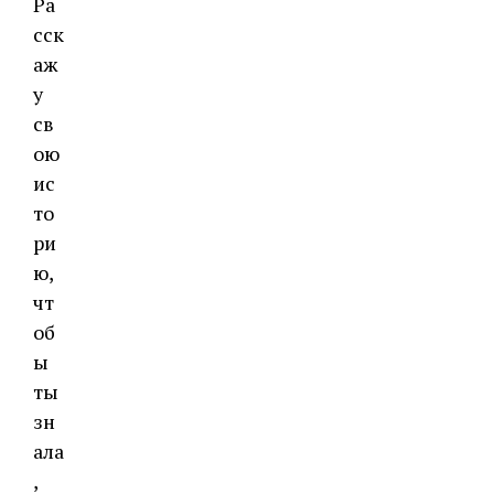
Ра
сск
аж
у
св
ою
ис
то
ри
ю,
чт
об
ы
ты
зн
ала
,