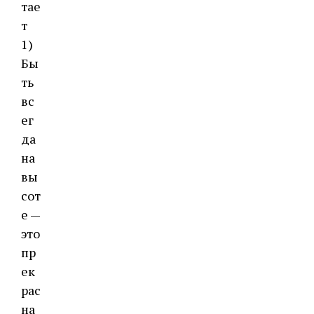
тае
т
1)
Бы
ть
вс
ег
да
на
вы
сот
е —
это
пр
ек
рас
на