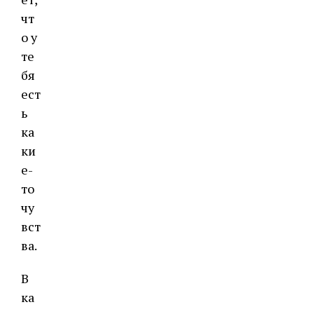
чт
о у
те
бя
ест
ь
ка
ки
е-
то
чу
вст
ва.
В
ка