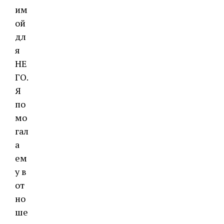
им
ой
дл
я
НЕ
ГО.
Я
по
мо
гал
а
ем
у в
от
но
ше