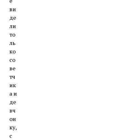
е
ви
де
ли
то
ль
ко
со
ве
тч
ик
а и
де
вч
он
ку,
с