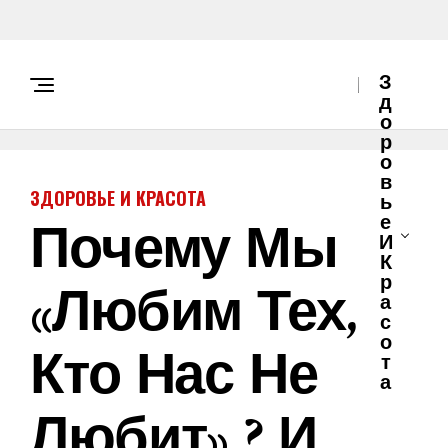
З
Д
О
Р
О
В
ЗДОРОВЬЕ И КРАСОТА
Ь
Почему Мы
Е
И
К
«любим Тех,
Р
А
С
О
Кто Нас Не
Т
А
Любит» ? И