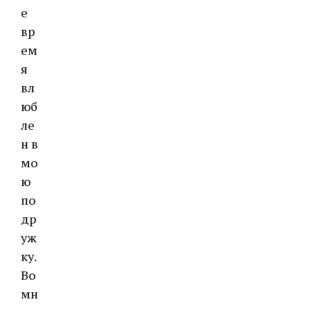
е
вр
ем
я
вл
юб
ле
н в
мо
ю
по
др
уж
ку.
Во
мн