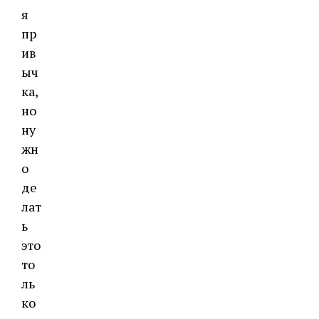
я
пр
ив
ыч
ка,
но
ну
жн
о
де
лат
ь
это
то
ль
ко