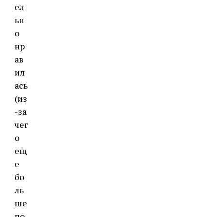
ел
ьн
о
нр
ав
ил
ась
(из
-за
чег
о
ещ
е
бо
ль
ше
по