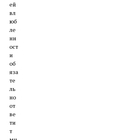
ей
вл
юб
ле
нн
ост
и
об
яза
те
ль
но
от
ве
ти
т
мн