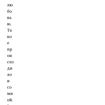
лю
бо
вь
ю.
Та
ко
е
пр
ои
схо
ди
ло
и
со
мн
ой.