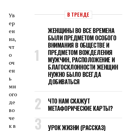
В ТРЕНДЕ
Ув
ер
ЖЕНЩИНЫ ВО ВСЕ ВРЕМЕНА
ен
БЫЛИ ПРЕДМЕТОМ ОСОБОГО
на,
ВНИМАНИЯ В ОБЩЕСТВЕ И
чт
ПРЕДМЕТОМ ВОЖДЕЛЕНИЯ
о
МУЖЧИН, РАСПОЛОЖЕНИЕ И
оч
БЛАГОСКЛОННОСТИ ЖЕНЩИН
ен
НУЖНО БЫЛО ВСЕГДА
ь
ДОБИВАТЬСЯ
мн
ого
ЧТО НАМ СКАЖУТ
де
МЕТАФОРИЧЕСКИЕ КАРТЫ?
во
че
к в
УРОК ЖИЗНИ (РАССКАЗ)