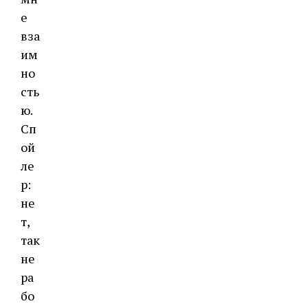
е
вза
им
но
сть
ю.
Сп
ой
ле
р:
не
т,
так
не
ра
бо