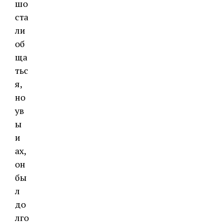
шо
ста
ли
об
ща
тьс
я,
но
ув
ы
и
ах,
он
бы
л
до
лго