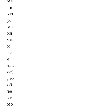
ма
ни
кю
р,
ма
ки
яж
и
вс
е
так
ое)
, то
об
ъе
кт
мо