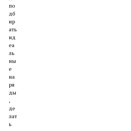
по
дб
ир
ать
ид
еа
ль
ны
е
на
ря
ды
,
де
лат
ь