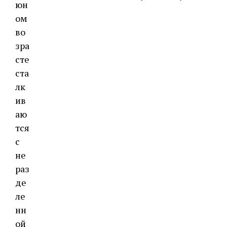
юн
ом
во
зра
сте
ста
лк
ив
аю
тся
с
не
раз
де
ле
нн
ой