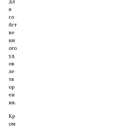
дл
я
со
бст
ве
нн
ого
уд
ов
ле
тв
ор
ен
ия.
Кр
ом