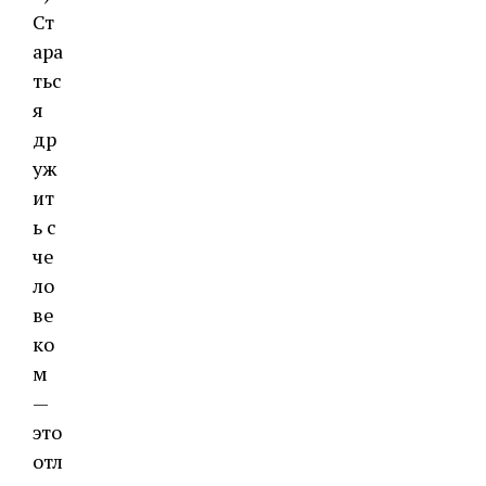
Ст
ара
тьс
я
др
уж
ит
ь с
че
ло
ве
ко
м
—
это
отл