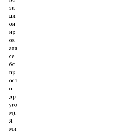
зи
ци
он
ир
ов
ала
се
бя
пр
ост
о
др
уго
м).
Я
ми