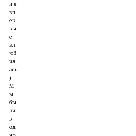
и я
вп
ер
вы
е
вл
юб
ил
ась
)
М
ы
бы
ли
в
од
но