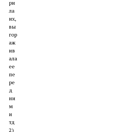
ри
ла
их,
вы
гор
аж
ив
ала
ее
пе
ре
д
ни
м
и
тд
2)