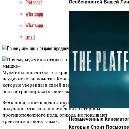
Особенностей Вашей Лич
Pinterest
Whatsapp
Whatsapp
Email
Мужчины иногда боятся красивой женщины, боясь
неудачного знакомства. Конечно, есть мужчины,
которые уверенны в своей неотразимости, но многие
боятся травмировать свое самолюбие.
Ведь попадание в щекотливую ситуацию, а тем более
получение отказа или насмешки со стороны
противоположного пола, отнюдь не повышают
Незамеченные Кинематог
«рейтинг» в своих глазах.
Которые Стоит Посмотре