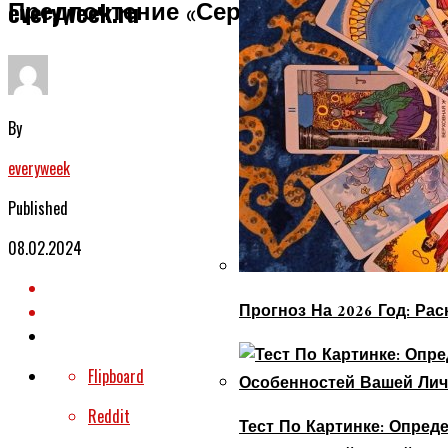
Предпочтение «серой Мышке»
everyweek.ru
By
everyweek
Published
08.02.2024
Прогноз На 2026 Год: Ра
Flipboard
Reddit
Тест По Картинке: Опре