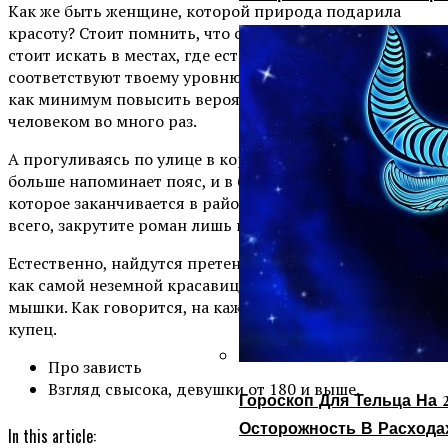
Как же быть женщине, которой природа подарила
красоту? Стоит помнить, что серьезные отношения
стоит искать в местах, где есть мужчины, которые
соответствуют твоему уровню и твоих интересов. Это
как минимум повысить вероятность встречи с нужным
человеком во много раз.
А прогуливаясь по улице в короткой юбке, которая
больше напоминает пояс, и в блузке с декольте,
которое заканчивается в районе талии, вы, скорее
всего, закрутите роман лишь на одну ночь.
Естественно, найдутся претенденты, достойные руки,
как самой неземной красавицы, так и обычной серой
мышки. Как говорится, на каждый товар найдется свой
купец.
Про зависть
Взгляд свысока, девушки от 180 и выше.
Гороскоп Для Тельца На 2
Осторожность В Расхода
In this article: