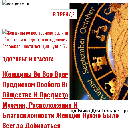
В ТРЕНДЕ
ЗДОРОВЬЕ И КРАСОТА
Женщины Во Все Времена Были
Предметом Особого Внимания В
Обществе И Предметом Вожделения
Мужчин, Расположение И
Год Быка Для Тельца: Пр
Благосклонности Женщин Нужно Было
Всегда Добиваться