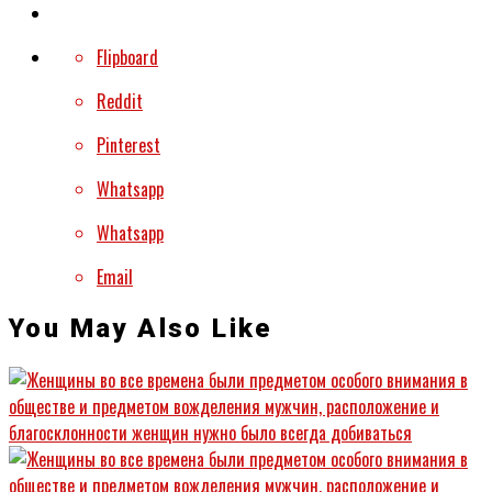
Flipboard
Reddit
Pinterest
Whatsapp
Whatsapp
Email
You May Also Like