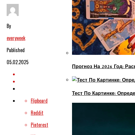
By
everyweek
Published
05.02.2025
Прогноз На 2026 Год: Ра
Тест По Картинке: Опре
Flipboard
Reddit
Pinterest