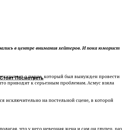
азались в центре внимания хейтеров. И пока юморист
ссказывает о парне, который был вынужден провести
Стоит Посмотреть
что приводит к серьезным проблемам. Асмус взяла
ся исключительно на постельной сцене, в которой
лагая, что у него неверная жена и сам он глупец, раз