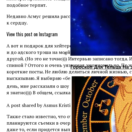
подобное терпит.
Недавно Асмус решила рассказать в интервью «ХЗ шоу»,
к сердцу.
View this post on Instagram
А вот и подарок для хейтеров, троллей и гоблинов! ✊
и до адского трэша на моей странице после той самой
другой. (Но это не точно))) Интервью записано тогда. 
спиной ? Оттого и очень уязвимая эмоционально. По 
Гороскоп Для Тельца На 
короткие посты. Не люблю делиться личной жизнью, 
высказываю. Я выбираю «безопасную зону». Чтобы никто
день, мне рассказали о шоу и попросили максимально п
я знатно)))) В общем, ссылка в сторис и шапке профиля
A post shared by Asmus Kristina (@asmuskristina) on Nov
Также стало известно, что отныне она отказывается сн
планируются съемки в очередном проекте, где ей нужн
даже то, если придется выплатить за это существенн