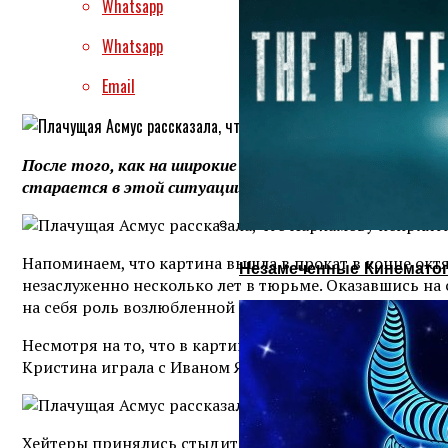
Whatsapp
Whatsapp
Email
После того, как на широкие экраны попала кинолента
старается в этой ситуации держаться стойко, Асмус 
Напоминаем, что картина вышла в прокат в конце окт
Незамеченные Кинематог
незаслуженно несколько лет в тюрьме. Оказавшись на
на себя роль возлюбленной ключевого персонажа.
Несмотря на то, что в картине затрагивается немало 
Кристина играла с Иваном Янковским.
Хейтеры принялись стыдить не только актрису, но и ее