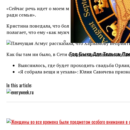
«Сейчас речь идет о моем моральном внутреннем выборе
ради семьи».
Кристина поведала, что больше не готова рисковать ре
полагает, что ему «как мужчине, и как мужу» все же не
Год Быка Для Тельца: Пр
Как бы там ни было, в Сети супруги продолжают публ
Выяснилось, где будет проходить свадьба Орлан
«Я собрала вещи и уехала»: Юлия Савичева призн
In this article: