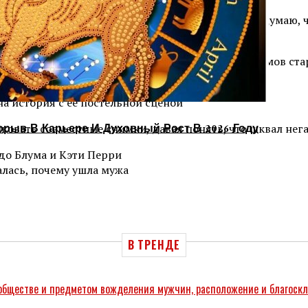
. Я не о зрителях думаю. Я берегу свою семью. Думаю, чт
путацией своего избранника. По ее словам, Харламов стар
приятно.
орыв В Карьере И Духовный Рост В 2026 Году
иковать совместные снимки, давая понять, что шквал не
до Блума и Кэти Перри
алась, почему ушла мужа
В ТРЕНДЕ