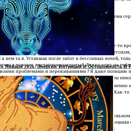
 как относится к ситуации. Выяснилось, что эта тема сер
?? Честнейшее интервью, которое мы записали какое-то в
 сцены… ??‍♀️ Если б мы с @morozovanrj говорили сегодня
И в нем та я. Уставшая после забот и бессонных ночей, то
жизни я человек достаточно закрытый. Редко хожу на пу
26 Января 2026: Энергия, Интуиция И Осторожность В 
своими проблемами и переживаниями ? Я даже позицию п
 не считывал, не анализировал, не разбирал, чтобы никог
озитивно))) И я честно собиралась ? Но в какой именно м
… ☄️ Хейтеры, дебилы, милые, не стесняйтесь!!! ❤️ Как-то
 6, 2019 at 5:16am PST
иматься не только в обнаженном виде, но и в постельном
о было раздеться до нижнего белья, однако она решила о
ую компенсацию авторам картин. Актриса отмечает: