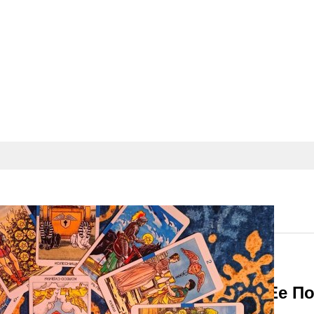
Харламову Неприятна История С Ее П