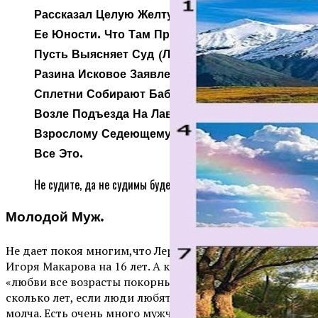
Рассказал Целую Желтушную Историю О
Ее Юности. Что Там Правда, Где Ложь-
Пусть Выясняет Суд (Лера Подала На
Разина Исковое Заявление). Обычно
Сплетни Собирают Бабушки, Сидящие
Возле Подъезда На Лавочке. Зачем Это
Взрослому Седеющему Мужчине? Гадко
Все Это.
Не судите, да не судимы будете.
Молодой Муж.
Не дает покоя многим,что Лера старше своего мужа
Игоря Макарова на 16 лет. А как же поговорка, что
«любви все возрасты покорны»? Какая разница, кому
сколько лет, если люди любят друг друга! Завидуйте
молча. Есть очень много мужчин, которые