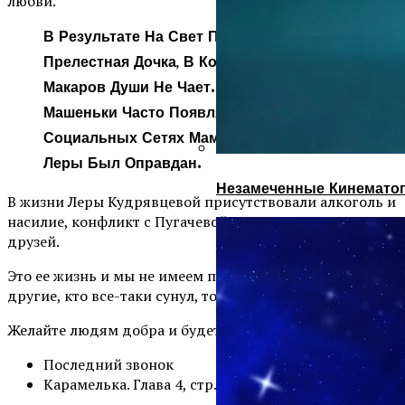
любви.
В Результате На Свет Появилась
Прелестная Дочка, В Которой Игорь
Макаров Души Не Чает. Фотографии
Машеньки Часто Появляются В
Социальных Сетях Мамы И Папы. Риск
Леры Был Оправдан.
Незамеченные Кинематог
В жизни Леры Кудрявцевой присутствовали алкоголь и
насилие, конфликт с Пугачевой и предательство
друзей.
Это ее жизнь и мы не имеем право совать туда нос.А
другие, кто все-таки сунул, то они свое получат.
Желайте людям добра и будет вам счастье!
Последний звонок
Карамелька. Глава 4, стр.1