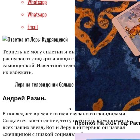
Whatsapp
Whatsapp
Email
Терпеть не могу сплетни и интриги. Я думаю, что их
распускают лодыри и люди с заниженной
самооценкой. Известной телеведущей тоже не удалось
их избежать.
Лера на телевидении больше 20 пет.
Андрей Разин.
В последнее время его имя связано со скандалами.
Создается впечатление,что у него есть компромат на
Прогноз На 2026 Год: Ра
всех наших звезд. Вот и Леру в интервью он назвал
«женщиной с низкой социальной ответственностью».