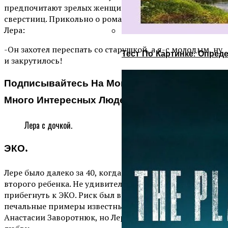
предпочитают зрелых женщин с опытом, нежели своих
сверстниц. Прикольно о романе с мужем сказала сама
Лера:
-Он захотел переспать со старушкой, а я-с молодым, ну
Тест По Картинке: Опре
и закрутилось!
Подписывайтесь На Мой Канал. На Свете
Много Интересных Людей!
Лера с дочкой.
ЭКО.
Лере было далеко за 40, когда она решилась родить
второго ребенка. Не удивительно, что пришлось
прибегнуть к ЭКО. Риск был велик, тем более были
печальные примеры известных Жанны Фриске и
Анастасии Заворотнюк, но Лера пошла на это ради