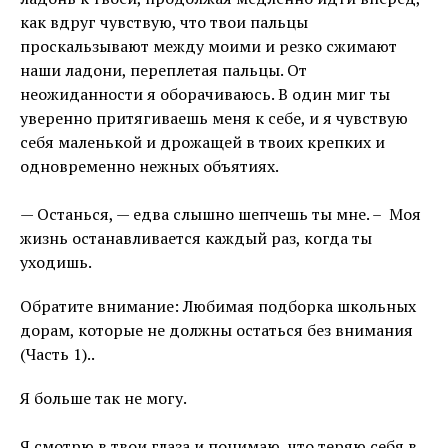
как вдруг чувствую, что твои пальцы
проскальзывают между моими и резко сжимают
наши ладони, переплетая пальцы. От
неожиданности я оборачиваюсь. В один миг ты
уверенно притягиваешь меня к себе, и я чувствую
себя маленькой и дрожащей в твоих крепких и
одновременно нежных объятиях.
⠀
— Останься, — едва слышно шепчешь ты мне. – Моя
жизнь останавливается каждый раз, когда ты
уходишь.
Обратите внимание: Любимая подборка школьных
дорам, которые не должны остаться без внимания
(Часть 1)..
Я больше так не могу.
⠀
Я смотрю в твои глаза и понимаю, что теряю себя в