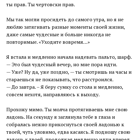
ты прав. Ты чертовски прав.
⠀
Мы так могли просидеть до самого утра, но я не
люблю затягивать разные моменты своей жизни,
даже самые чудесные и больше никогда не
повторимые. «Уходите вовремя…»
⠀
Я встала и медленно начала надевать пальто, шарф.
— Это был чудесный вечер, но мне пора идти.
— Уже? Ну да, уже поздно, — ты смотришь на часы и
стараешься не показывать, что расстроился.
— До завтра. – Я беру сумку со стола и медленно,
совсем нехотя, направляюсь к выходу.
⠀
Прохожу мимо. Ты молча протягиваешь мне свою
ладонь. На секунду я заглянула тебе в глаза и
собралась нежно прикоснуться своей ладонью к
твоей, чуть уловимо, едва касаясь. Я подношу свою
ладонь к твоей, продолжая медленно идти вперед,