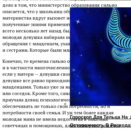
дело в том, что министерство образования сильно
опасается, что у школьниц обучение основам
материнства вдруг вызовет неконтролируемый позыв
полученные знания применить на практике. А ведь
всего несколько лет назад были такие времена, когда
молодая девушка набирала необходимый опыт
обращения с младенцем, ухаживая за своими братьями
и сестрами. Которые были младше ее по возрасту.
Конечно, те времена сильно отличались от нынешних,
и в частности многочисленностью семей, однако, даже
если у матери — девушки своих младших детей, этой
девушке все равно приходилось участвовать в уходе за
младенцами. Только уже за малышами родственниц
или соседок. Кроме того, сама деревенская жизнь
приучала девиц психологически, физически
обеспечивать не только свои потребности, но и
потребности своей семьи. И уж тем более каждая
Гороскоп Для Тельца На 2
молодая мама не имела недостатка в опытных
Осторожность В Расхода
советчицах и помощницах, даже если у нее родился