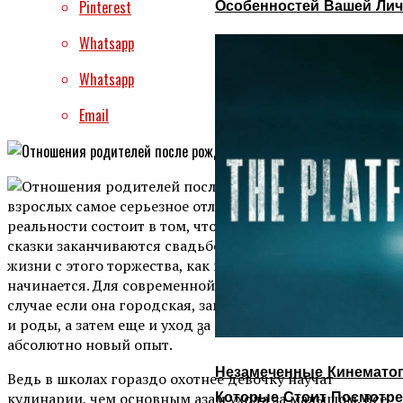
Особенностей Вашей Лич
Pinterest
Whatsapp
Whatsapp
Email
Для
взрослых самое серьезное отличие сказки от
реальности состоит в том, что все невзгоды героев
сказки заканчиваются свадьбой, а вот в реальной
жизни с этого торжества, как правило, все только
начинается. Для современной девушки, особенно в
случае если она городская, замужество, беременность
и роды, а затем еще и уход за малышом – это
абсолютно новый опыт.
Незамеченные Кинематог
Ведь в школах гораздо охотнее девочку научат
Которые Стоит Посмотре
кулинарии, чем основным азам ухода за малышом. Все