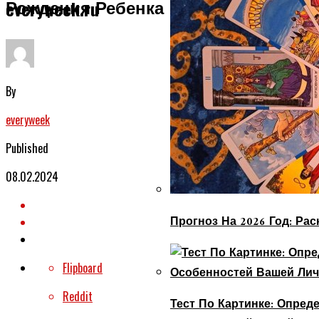
Рождения Ребенка
everyweek.ru
By
everyweek
Published
08.02.2024
Прогноз На 2026 Год: Ра
Flipboard
Reddit
Тест По Картинке: Опре