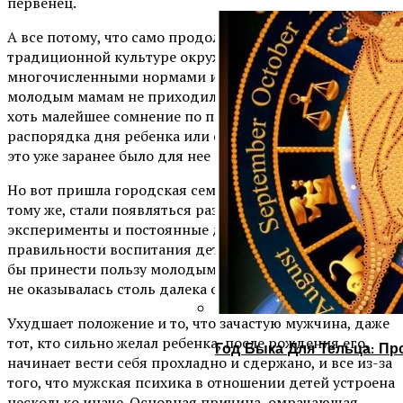
первенец.
А все потому, что само продолжение жизни в нашей
традиционной культуре окружено было
многочисленными нормами и ритуалами. Так что
молодым мамам не приходилось даже испытывать
хоть малейшее сомнение по поводу выбора
распорядка дня ребенка или способа ухода за ним, все
это уже заранее было для нее определено.
Но вот пришла городская семья и разделила людей, к
тому же, стали появляться различные педагогические
эксперименты и постоянные дискуссии о
правильности воспитания детей, что возможно, могло
бы принести пользу молодым мамам, если бы теория
не оказывалась столь далека от практики.
Ухудшает положение и то, что зачастую мужчина, даже
тот, кто сильно желал ребенка, после рождения его,
Год Быка Для Тельца: Пр
начинает вести себя прохладно и сдержано, и все из-за
того, что мужская психика в отношении детей устроена
несколько иначе. Основная причина, омрачающая