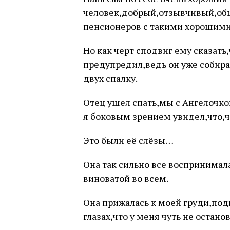
человек,добрый,отзывчивый,общ
пенсионеров с такими хорошими
Но как черт сподвиг ему сказать
предупредил,ведь он уже собирал
двух спалку.
Отец ушел спать,мы с Ангелочко
я боковым зрением увидел,что,чт
Это были её слёзы…
Она так сильно все воспринимала
виноватой во всем.
Она прижалась к моей груди,подн
глазах,что у меня чуть не остано