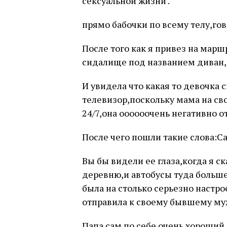
сексуальной жизни .
прямо бабочки по всему телу,гов
После того как я привез на марш
сидалище под названием диван,
И увидела что какая то девочка 
телевизор,поскольку мама на сво
24/7,она оооооочень негативно о
После чего пошли такие слова:С
Вы бы видели ее глаза,когда я ска
деревню,и автобусы туда больше
была на столько серьезно настро
отправила к своему бывшему му
Папа сам по себе очень хороший