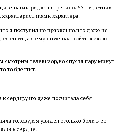
ительный,редко встретишь 65-ти летних
 характеристиками характера.
,что я поступил не правильно,что даже не
ся спать, а я ему помешал пойти в свою
м смотрим телевизор,но спустя пару минут
о то блестит.
 к сердцу,что даже посчитала себя
яла голову,и я увидел столько боли в ее
вилось сердце.