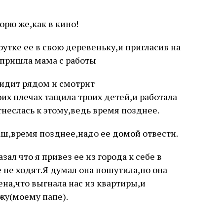
орю же,как в кино!
рутке ее в свою деревеньку,и пригласив на
пришла мама с работы
сидит рядом и смотрит
их плечах тащила троих детей,и работала
тнеслась к этому,ведь время позднее.
аш,время позднее,надо ее домой отвести.
зал что я привез ее из города к себе в
 не ходят.Я думал она пошутила,но она
ена,что выгнала нас из квартиры,и
жу(моему папе).