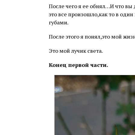
После чего я ее обнял…И что вы 
это все произошло,как то в оди
губами.
После этого я понял,это мой жи
Это мой лучик света.
Конец первой части.