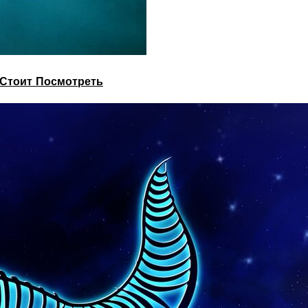
Стоит Посмотреть
нергии, о женском развитии и об общении с мужчинами.
стать ухоженнее и научиться общаться с мужчинами.
рофессию бесплатно, а также как ухаживать за собой,
и по общению с мужчинами, и по имиджу, и по
, где найти по-настоящему успешного мужчину
ать конфетку (вы можете написать мне в Директ и я в
 БЕСПЛАТНО.
й Не Получишь Ни На Одном Курсе Для