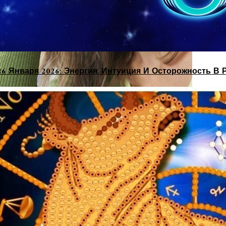
26 Января 2026: Энергия, Интуиция И Осторожность В 
ом Особого Внимания В Обществе И Предм
 Всегда Добиваться