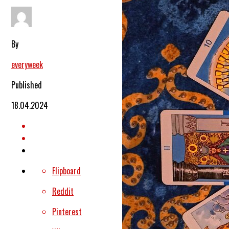
By
everyweek
Published
18.04.2024
Flipboard
Reddit
Pinterest