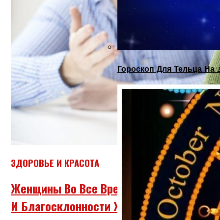
Гороскоп Для Тельца На 
ЗДОРОВЬЕ И КРАСОТА
Женщины Во Все Времена Были Предмет
И Благосклонности Женщин Нужно Было