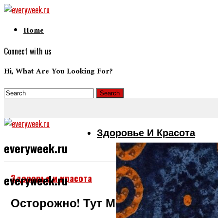
Home
Connect with us
Hi, What Are You Looking For?
Здоровье И Красота
everyweek.ru
Здоровье и красота
everyweek.ru
Осторожно! Тут Можно Стать Дев