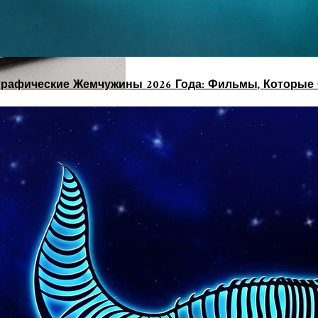
рафические Жемчужины 2026 Года: Фильмы, Которые 
 я хочу вложить все свои знания о красоте, о женской э
тать увереннее в себе, пополниться женской энергией, 
работка для девушек, расскажу где и как получить новую п
латный курсов для женщин (это курсы и по психологии, 
лей, вам я готова дать эти знания БЕСПЛАТНО. 2) Я знаю
 таким в отношениях) 3) Знаю, как из любой девушки сдел
нешность и психологические барьеры) — это АБСОЛЮТНО
Подписывайся, Обещаю, Такого Объема Знани