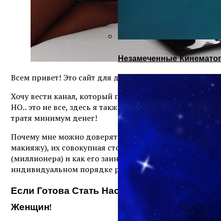
Незамеченные Кинематог
Всем привет! Это сайт для девушек и о девушках. Сюда
Хочу вести канал, который поможет многим девушкам с
НО.. это не все, здесь я также расскажу о способах за
тратя минимум денег!
Почему мне можно доверять? 1) Я прошла множество п
макияжу), их совокупная стоимость около 200 000 руб
(миллионера) и как его заинтересовать (сама состою с
индивидуальном порядке разберу ваш стиль, вашу в
Если Готова Стать Настоящей Королевой, 
Женщин!