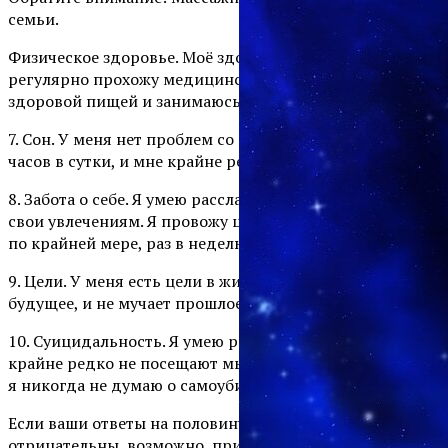
семьи.
Физическое здоровье. Моё здоровье в норме. Я
регулярно прохожу медицинский осмотр, питаюсь
здоровой пищей и занимаюсь спортом.
7. Сон. У меня нет проблем со сном, я сплю не менее 7
часов в сутки, и мне крайне редко снятся кошмары.
8. Забота о себе. Я умею расслабляться и уделяю время
свои увлечениям. Я провожу целый день, не работая,
по крайней мере, раз в неделю.
9. Цели. У меня есть цели в жизни. Меня не пугает
будущее, и не мучает прошлое.
10. Суицидальность. Я умею радоваться жизни. Меня
крайне редко не посещают мысли о тщетности жизни,
я никогда не думаю о самоубийстве.
Если ваши ответы на половину или более вопросов
отрицательны, возможно, пришло время обратиться к