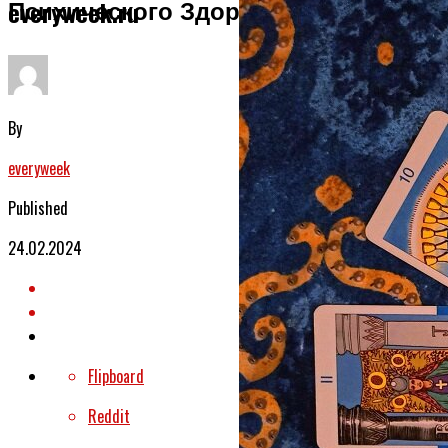
Психического Здоровья
everyweek.ru
By
everyweek
Published
24.02.2024
Flipboard
Reddit