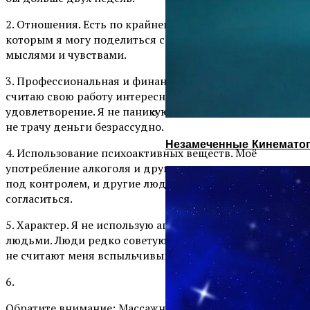
2. Отношения. Есть по крайней мере один человек, с
которым я могу поделиться своими самыми личными
мыслями и чувствами.
3. Профессиональная и финансовая стабильность. Я
считаю свою работу интересной и приносящей
удовлетворение. Я не паникую по поводу финансов и
не трачу деньги безрассудно.
Незамеченные Кинематог
4. Использование психоактивных веществ. Моё
употребление алкоголя и других веществ находится
под контролем, и другие люди могут с этим
согласиться.
5. Характер. Я не использую агрессию в общении с
людьми. Люди редко советуют мне успокоиться, они
не считают меня вспыльчивым.
6.
Обратите внимание: Массажный стол для здоровья