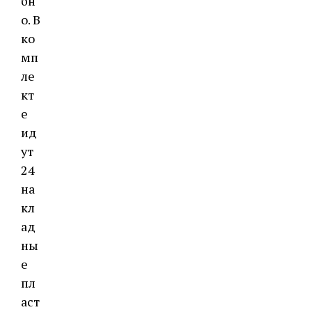
бн
о. В
ко
мп
ле
кт
е
ид
ут
24
на
кл
ад
ны
е
пл
аст