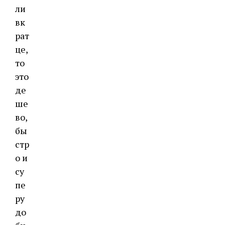
ли
вк
рат
це,
то
это
де
ше
во,
бы
стр
о и
су
пе
ру
до