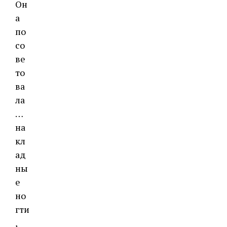
Он
а
по
со
ве
то
ва
ла
…
на
кл
ад
ны
е
но
гти
,