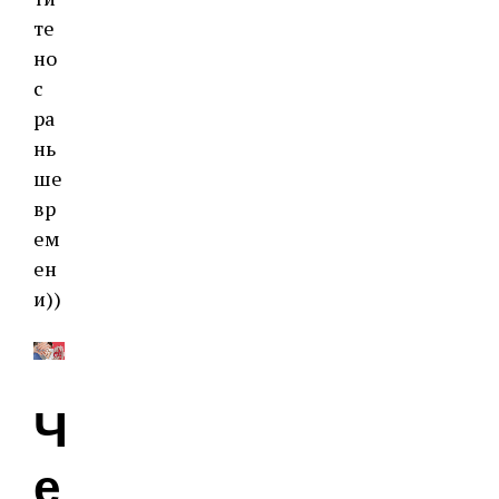
те
но
с
ра
нь
ше
вр
ем
ен
и))
Ч
е