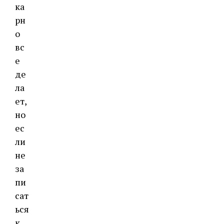
ка
рн
о
вс
е
де
ла
ет,
но
ес
ли
не
за
пи
сат
ься
к