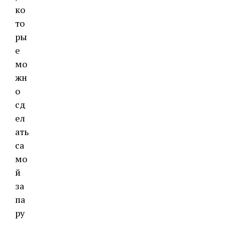
ко
то
ры
е
мо
жн
о
сд
ел
ать
са
мо
й
за
па
ру