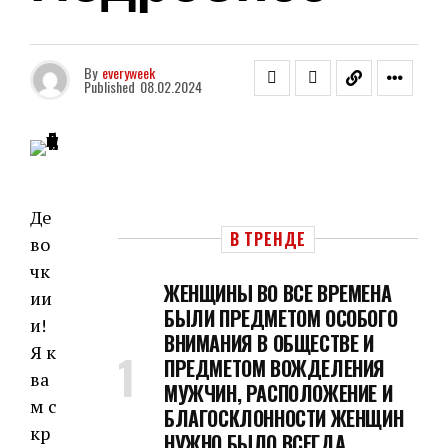
By
everyweek
Published
08.02.2024
Де
В ТРЕНДЕ
во
чк
ЖЕНЩИНЫ ВО ВСЕ ВРЕМЕНА
ии
БЫЛИ ПРЕДМЕТОМ ОСОБОГО
и!
ВНИМАНИЯ В ОБЩЕСТВЕ И
Я к
ПРЕДМЕТОМ ВОЖДЕЛЕНИЯ
ва
МУЖЧИН, РАСПОЛОЖЕНИЕ И
м с
БЛАГОСКЛОННОСТИ ЖЕНЩИН
кр
НУЖНО БЫЛО ВСЕГДА