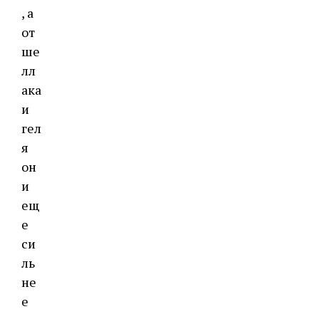
, а
от
ше
лл
ака
и
гел
я
он
и
ещ
е
си
ль
не
е