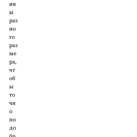
ин
ы
раз
но
го
раз
ме
ра,
чт
об
ы
то
чн
о
по
до
бр