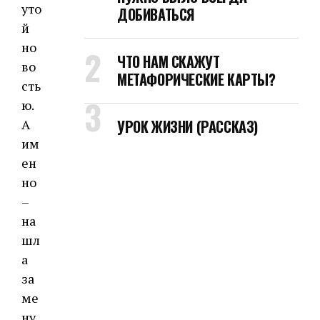
уто
ДОБИВАТЬСЯ
й
но
ЧТО НАМ СКАЖУТ
во
МЕТАФОРИЧЕСКИЕ КАРТЫ?
сть
ю.
А
УРОК ЖИЗНИ (РАССКАЗ)
им
ен
но
–
на
шл
а
за
ме
ну