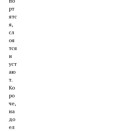
по
рт
ятс
я,
сл
оя
тся
и
уст
аю
т.
Ко
ро
че,
на
до
ел