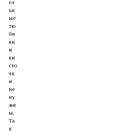
ел
ьн
ые
тю
би
ки
и
ки
сто
чк
и
не
ну
жн
ы.
Та
к