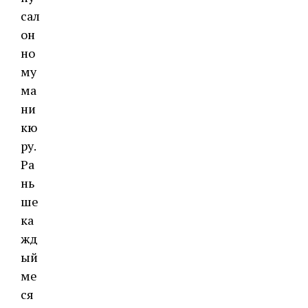
сал
он
но
му
ма
ни
кю
ру.
Ра
нь
ше
ка
жд
ый
ме
ся