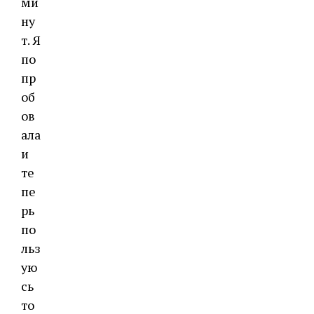
ми
ну
т. Я
по
пр
об
ов
ала
и
те
пе
рь
по
льз
ую
сь
то