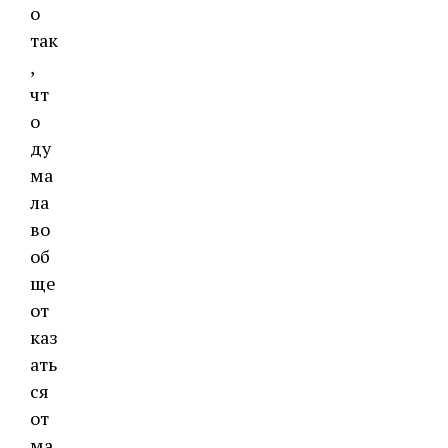
о
так
,
чт
о
ду
ма
ла
во
об
ще
от
каз
ать
ся
от
ма