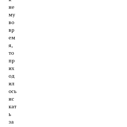
не
му
во
вр
ем
я,
то
пр
их
од
ил
ось
ис
кат
ь
за