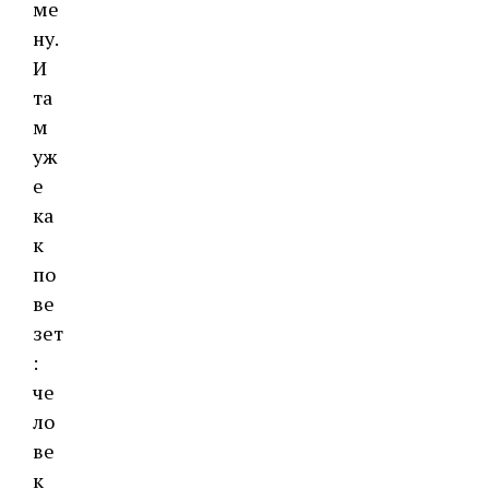
ме
ну.
И
та
м
уж
е
ка
к
по
ве
зет
:
че
ло
ве
к