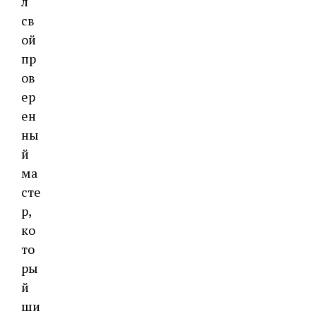
л
св
ой
пр
ов
ер
ен
ны
й
ма
сте
р,
ко
то
ры
й
ши