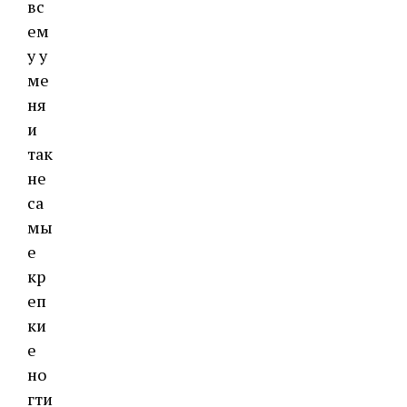
вс
ем
у у
ме
ня
и
так
не
са
мы
е
кр
еп
ки
е
но
гти