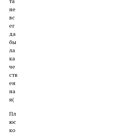
та
не
вс
ег
да
бы
ла
ка
че
ств
ен
на
я(
Пл
юс
ко