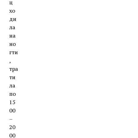
ц
хо
ди
ла
на
но
гти
,
тра
ти
ла
по
15
00
–
20
00