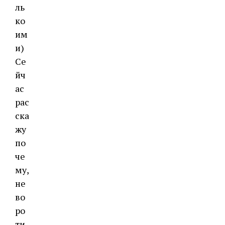
ль
ко
им
и)
Се
йч
ас
рас
ска
жу
по
че
му,
не
во
ро
ти