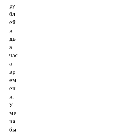
ру
бл
ей
и
дв
а
час
а
вр
ем
ен
и.
У
ме
ня
бы