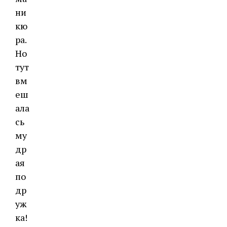
ни
кю
ра.
Но
тут
вм
еш
ала
сь
му
др
ая
по
др
уж
ка!