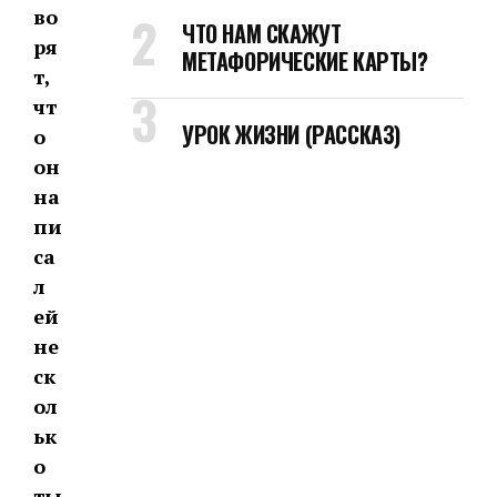
во
ЧТО НАМ СКАЖУТ
ря
МЕТАФОРИЧЕСКИЕ КАРТЫ?
т,
чт
УРОК ЖИЗНИ (РАССКАЗ)
о
он
на
пи
са
л
ей
не
ск
ол
ьк
о
ты