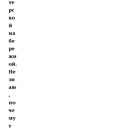
те
рс
ко
й
на
бе
ре
жн
ой.
Не
зн
аю
,
по
че
му
у