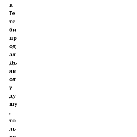
к
Ге
тс
би
пр
од
ал
Дъ
яв
ол
у
ду
шу
,
то
ль
ко