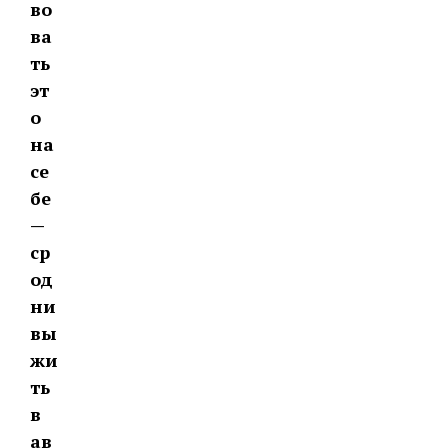
во
ва
ть
эт
о
на
се
бе
—
ср
од
ни
вы
жи
ть
в
ав