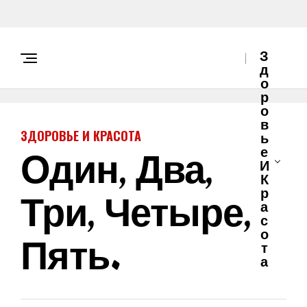
З
Д
О
Р
О
В
ЗДОРОВЬЕ И КРАСОТА
Ь
Один, Два,
Е
И
К
Три, Четыре,
Р
А
С
О
Пять.
Т
А