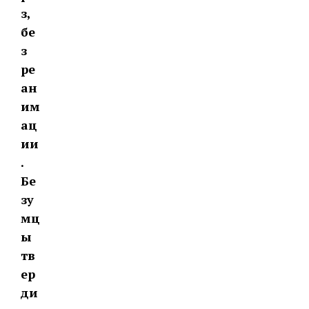
з,
бе
з
ре
ан
им
ац
ии
.
Бе
зу
мц
ы
тв
ер
ди