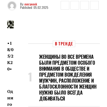
By
everyweek
Published
05.02.2025
•1
В ТРЕНДЕ
8/0
5/2
ЖЕНЩИНЫ ВО ВСЕ ВРЕМЕНА
БЫЛИ ПРЕДМЕТОМ ОСОБОГО
К2
ВНИМАНИЯ В ОБЩЕСТВЕ И
0•
ПРЕДМЕТОМ ВОЖДЕЛЕНИЯ
МУЖЧИН, РАСПОЛОЖЕНИЕ И
⠀
БЛАГОСКЛОННОСТИ ЖЕНЩИН
Од
НУЖНО БЫЛО ВСЕГДА
ни
ДОБИВАТЬСЯ
го