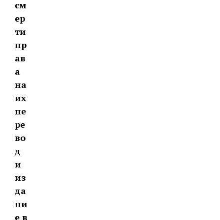
см
ер
ти
пр
ав
а
на
их
пе
ре
во
д
и
из
да
ни
е в