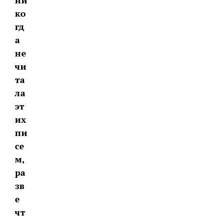
ко
гд
а
не
чи
та
ла
эт
их
пи
се
м,
ра
зв
е
чт