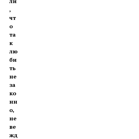
ли
,
чт
о
та
к
лю
би
ть
не
за
ко
нн
о,
не
ве
жд