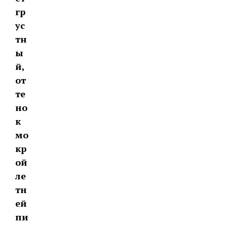
гр
ус
тн
ы
й,
от
те
но
к
мо
кр
ой
ле
тн
ей
пи