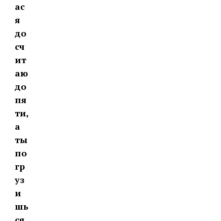
ас
я
до
сч
ит
аю
до
пя
ти,
а
ты
по
гр
уз
и
шь
ся