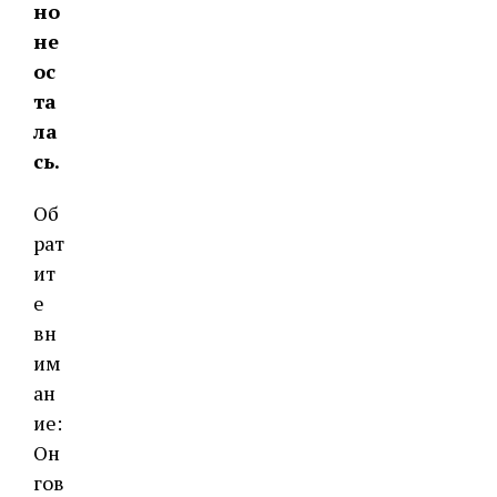
но
не
ос
та
ла
сь.
Об
рат
ит
е
вн
им
ан
ие:
Он
гов