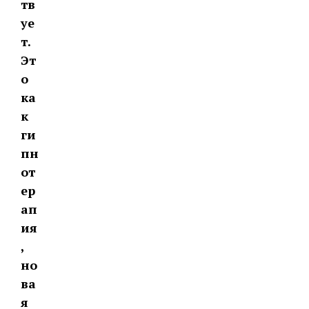
тв
уе
т.
Эт
о
ка
к
ги
пн
от
ер
ап
ия
,
но
ва
я