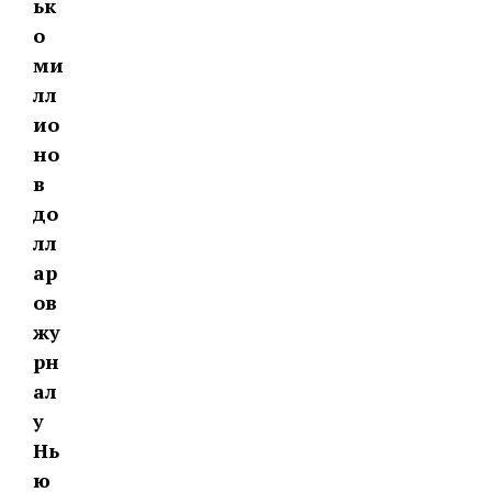
ьк
о
ми
лл
ио
но
в
до
лл
ар
ов
жу
рн
ал
у
Нь
ю