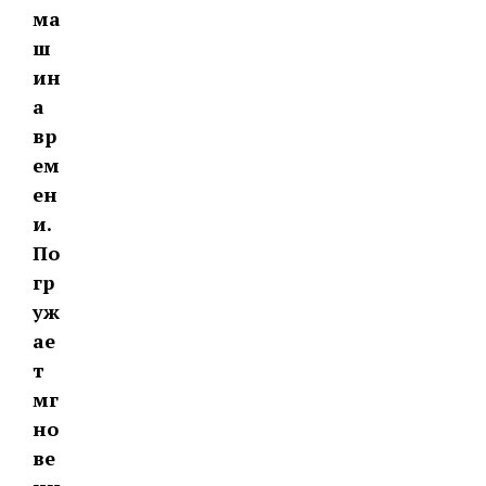
ма
ш
ин
а
вр
ем
ен
и.
По
гр
уж
ае
т
мг
но
ве