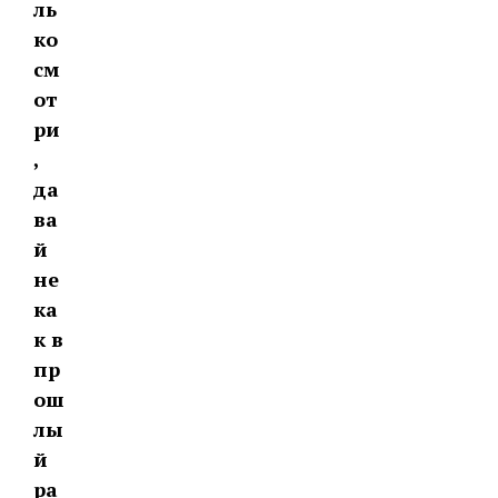
ль
ко
см
от
ри
,
да
ва
й
не
ка
к в
пр
ош
лы
й
ра