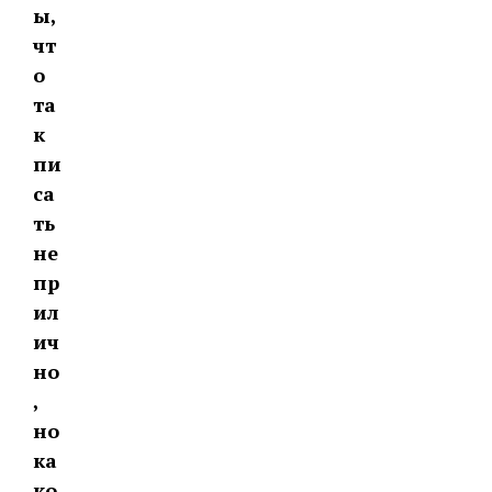
ы,
чт
о
та
к
пи
са
ть
не
пр
ил
ич
но
,
но
ка
ко