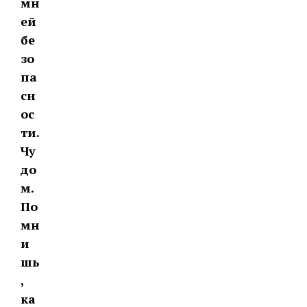
мн
ей
бе
зо
па
сн
ос
ти.
Чу
до
м.
По
мн
и
шь
,
ка