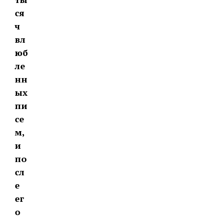
ся
ч
вл
юб
ле
нн
ых
пи
се
м,
и
по
сл
е
ег
о