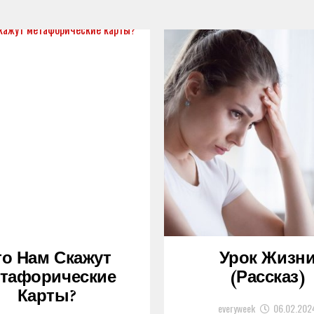
то Нам Скажут
Урок Жизн
тафорические
(рассказ)
Карты?
everyweek
06.02.202