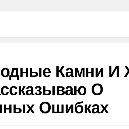
одные Камни И 
ассказываю О
нных Ошибках