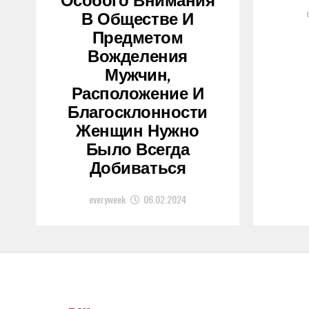
Особого Внимания
В Обществе И
Предметом
Вожделения
Мужчин,
Расположение И
Благосклонности
Женщин Нужно
Было Всегда
Добиваться
everyweek
06.02.2024