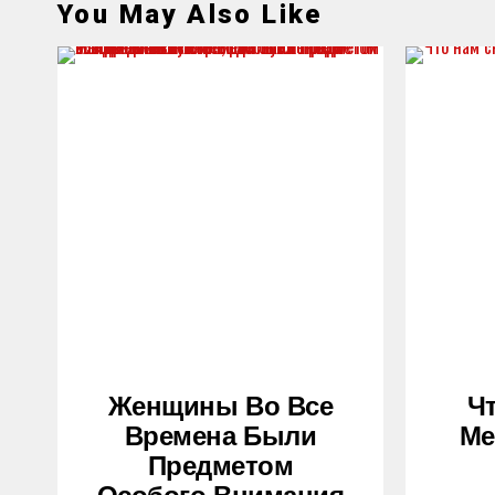
You May Also Like
Женщины Во Все
Ч
Времена Были
Ме
Предметом