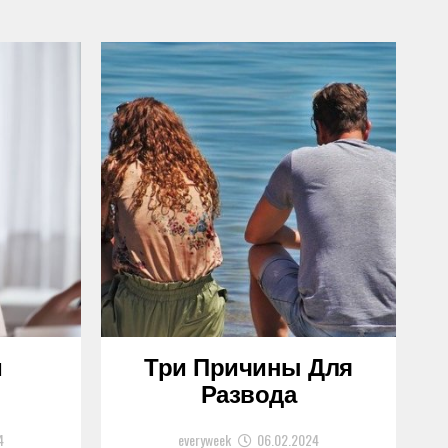
и
Три Причины Для
Развода
4
everyweek
06.02.2024