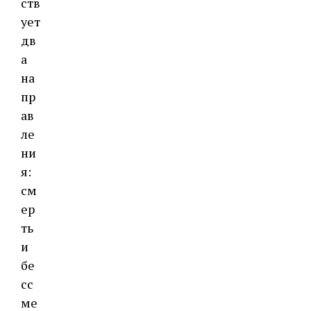
ств
ует
дв
а
на
пр
ав
ле
ни
я:
см
ер
ть
и
бе
сс
ме