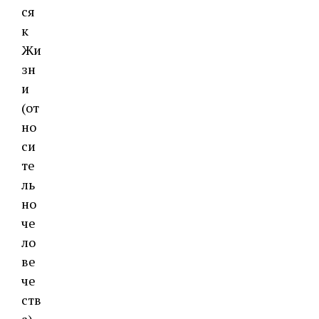
ся
к
Жи
зн
и
(от
но
си
те
ль
но
че
ло
ве
че
ств