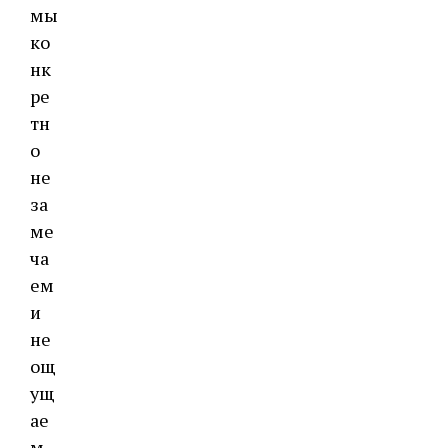
мы
ко
нк
ре
тн
о
не
за
ме
ча
ем
и
не
ощ
ущ
ае
м