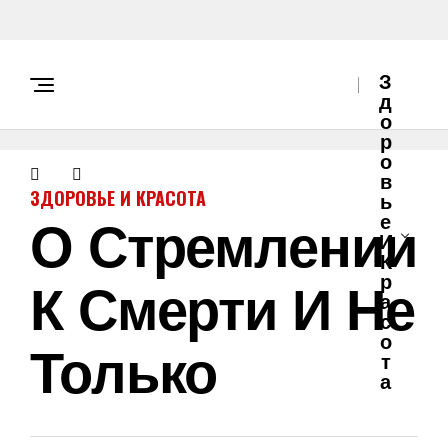
З
Д
О
Р
О
В
ЗДОРОВЬЕ И КРАСОТА
Ь
О Стремлении
Е
И
К
К Смерти И Не
Р
А
С
О
Только
Т
А