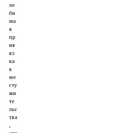
ле
би
ма
я
пр
ив
яз
ка
к
ме
сту
жи
те
льс
тва
,