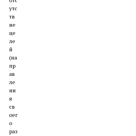
отс
утс
тв
ие
це
ле
й
(на
пр
ав
ле
ни
я
св
оег
о
раз