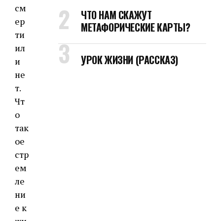
см
ЧТО НАМ СКАЖУТ
ер
МЕТАФОРИЧЕСКИЕ КАРТЫ?
ти
ил
УРОК ЖИЗНИ (РАССКАЗ)
и
не
т.
Чт
о
так
ое
стр
ем
ле
ни
е к