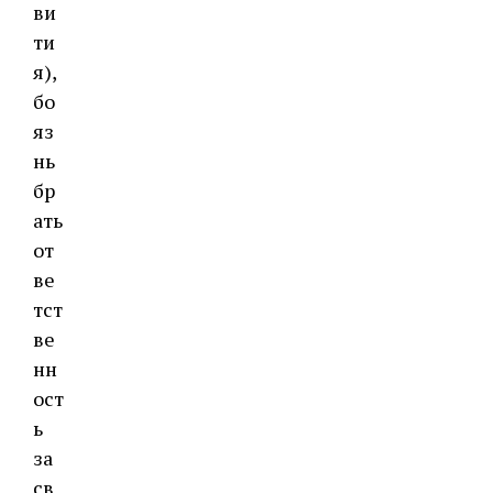
ви
ти
я),
бо
яз
нь
бр
ать
от
ве
тст
ве
нн
ост
ь
за
св