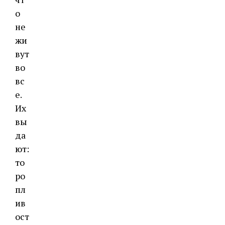
о
не
жи
вут
во
вс
е.
Их
вы
да
ют:
то
ро
пл
ив
ост