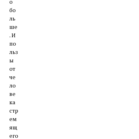
о
бо
ль
ше
. И
по
льз
ы
от
че
ло
ве
ка
стр
ем
ящ
его