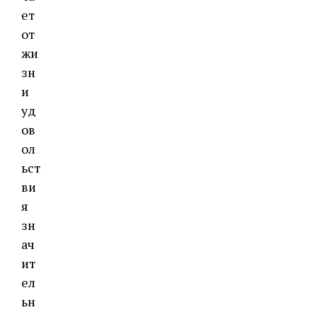
ет
от
жи
зн
и
уд
ов
ол
ьст
ви
я
зн
ач
ит
ел
ьн