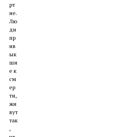
рт
ие.
Лю
ди
пр
ив
ык
ши
е к
см
ер
ти,
жи
вут
так
,
чт