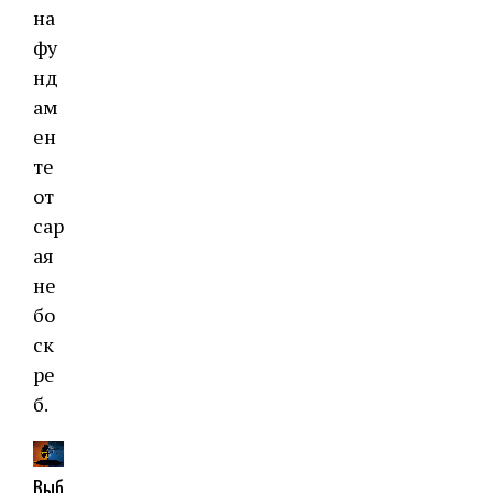
на
фу
нд
ам
ен
те
от
сар
ая
не
бо
ск
ре
б.
Выб