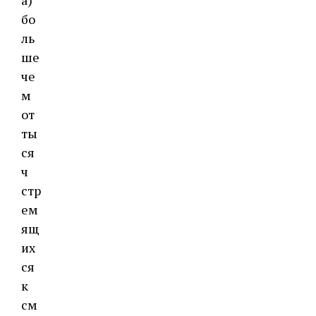
а)
бо
ль
ше
че
м
от
ты
ся
ч
стр
ем
ящ
их
ся
к
см