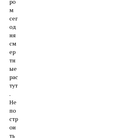
ро
м
сег
од
ня
см
ер
тн
ые
рас
тут
.
Не
по
стр
ои
ть