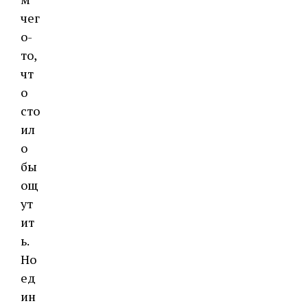
чег
о-
то,
чт
о
сто
ил
о
бы
ощ
ут
ит
ь.
Но
ед
ин