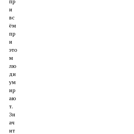
пр
и
вс
ём
пр
и
это
м
лю
ди
ум
ир
аю
т.
Зн
ач
ит