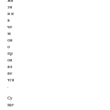
жи
зн
и и
в
че
м
он
о
пр
оя
вл
яе
тся
.
Су
ще