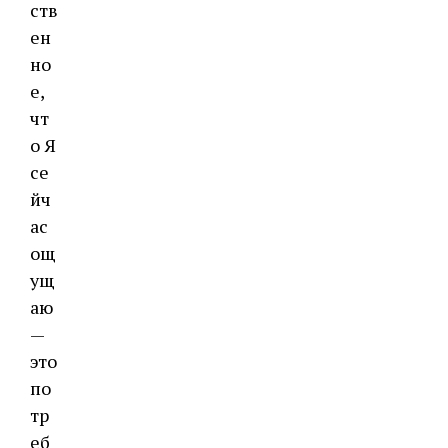
ств
ен
но
е,
чт
о Я
се
йч
ас
ощ
ущ
аю
—
это
по
тр
еб