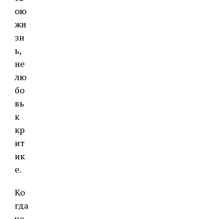
ою
жи
зн
ь,
не
лю
бо
вь
к
кр
ит
ик
е.
Ко
гда
че