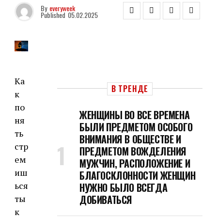
By
everyweek
Published
05.02.2025
Ка
В ТРЕНДЕ
к
по
ЖЕНЩИНЫ ВО ВСЕ ВРЕМЕНА
ня
БЫЛИ ПРЕДМЕТОМ ОСОБОГО
ть
ВНИМАНИЯ В ОБЩЕСТВЕ И
стр
ПРЕДМЕТОМ ВОЖДЕЛЕНИЯ
ем
МУЖЧИН, РАСПОЛОЖЕНИЕ И
иш
БЛАГОСКЛОННОСТИ ЖЕНЩИН
ься
НУЖНО БЫЛО ВСЕГДА
ДОБИВАТЬСЯ
ты
к