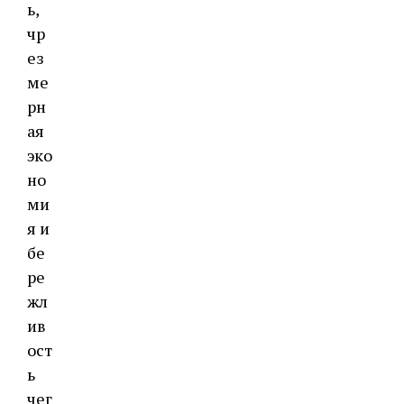
ь,
чр
ез
ме
рн
ая
эко
но
ми
я и
бе
ре
жл
ив
ост
ь
чег