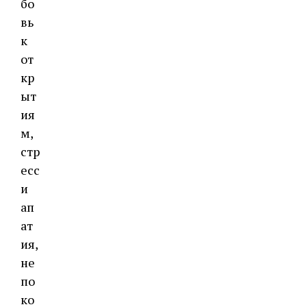
бо
вь
к
от
кр
ыт
ия
м,
стр
есс
и
ап
ат
ия,
не
по
ко