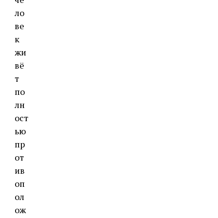
ло
ве
к
жи
вё
т
по
лн
ост
ью
пр
от
ив
оп
ол
ож