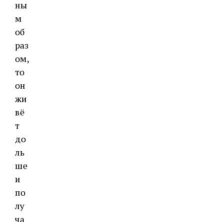
ны
м
об
раз
ом,
то
он
жи
вё
т
до
ль
ше
и
по
лу
ча