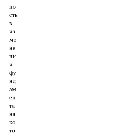
но
сть
в
из
ме
не
ни
и
фу
нд
ам
ен
та
на
ко
то