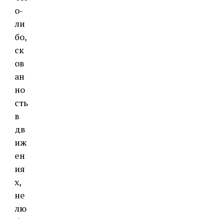
о-
ли
бо,
ск
ов
ан
но
сть
в
дв
иж
ен
ия
х,
не
лю