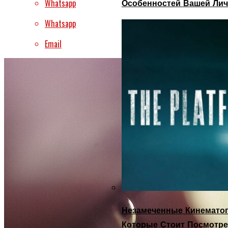
Whatsapp
Особенностей Вашей Лич
Whatsapp
Email
Незамеченные Кинематог
Которые Стоит Посмотре