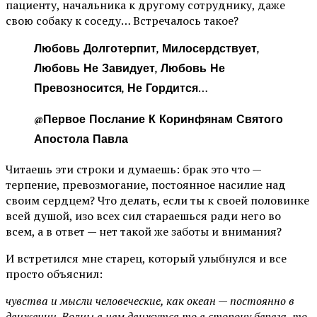
пациенту, начальника к другому сотруднику, даже
свою собаку к соседу… Встречалось такое?
Любовь Долготерпит, Милосердствует,
Любовь Не Завидует, Любовь Не
Превозносится, Не Гордится…
@Первое Послание К Коринфянам Святого
Апостола Павла
Читаешь эти строки и думаешь: брак это что —
терпение, превозмогание, постоянное насилие над
своим сердцем? Что делать, если ты к своей половинке
всей душой, изо всех сил стараешься ради него во
всем, а в ответ — нет такой же заботы и внимания?
И встретился мне старец, который улыбнулся и все
просто объяснил:
чувства и мысли человеческие, как океан — постоянно в
движении. Волны в нем движутся то в сторону берега, то