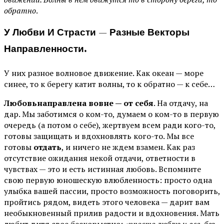
обратно
.
У Любви И Страсти — Разные Векторы
Направленности.
У них разное волновое движение. Как океан — море
синее, то к берегу катит волны, то к обратно — к себе…
Любовь
направлена вовне — от себя
. На отдачу, на
дар. Мы заботимся о ком-то, думаем о ком-то в первую
очередь (а потом о себе), жертвуем всем ради кого-то,
готовы защищать и вдохновлять кого-то. Мы все
готовы
отдать
, и ничего не ждем взамен. Как раз
отсутствие ожидания некой отдачи, ответности в
чувствах — это и есть истинная любовь. Вспомните
свою первую юношескую влюбленность: просто одна
улыбка вашей пассии, просто возможность поговорить,
пройтись рядом, видеть этого человека — дарит вам
необыкновенный прилив радости и вдохновения. Мать
любит дитя свое бескорыстно:
«просто люблю и все, без