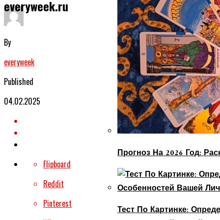
everyweek.ru
By
everyweek
Published
04.02.2025
Прогноз На 2026 Год: Ра
Flipboard
Reddit
Pinterest
Тест По Картинке: Опре