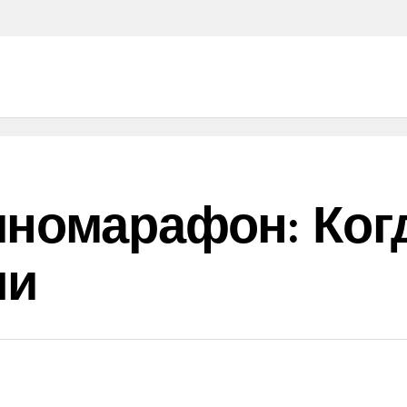
номарафон: Ког
ли