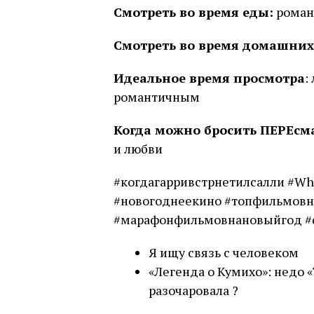
Смотреть во время еды:
роман
Смотреть во время домашних
Идеальное время просмотра
:
романтичным
Когда можно бросить ПЕРЕсм
и любви
#когдагарривстрнетилсалли #Wh
#новогоднеекино #топфильмовн
#марафонфильмовнановыйгод #
Я ищу связь с человеком
«Легенда о Кумихо»: недо 
разочаровала ?