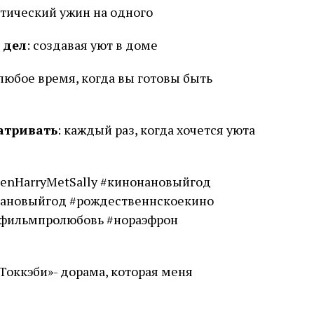
тический ужин на одного
 дел
: создавая уют в доме
 любое время, когда вы готовы быть
атривать
: каждый раз, когда хочется уюта
enHarryMetSally #кинонановыйгод
ановыйгод #рождественнскоекино
фильмпролюбовь #нораэфрон
«Токкэби»- дорама, которая меня