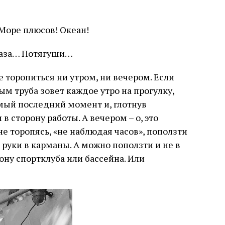
 Море плюсов! Океан!
лаза… Потягуши…
 торопиться ни утром, ни вечером. Если
м труба зовет каждое утро на прогулку,
мый последний момент и, глотнув
в сторону работы. А вечером – о, это
не торопясь, «не наблюдая часов», поползти
 руки в карманы. А можно поползти и не в
рону спортклуба или бассейна. Или