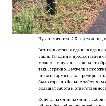
Ну что, читатель? Как делишки,
Вот ты и остался один на один с
ушли. Ты один и предоставлен с
можно — и нужно — каким-то обра
таки, странно. Неужели возможна
некого кормить, контролировать
было гораздо больше забот, чем с
большая забота и ответственност
Сейчас ты один на один с собой
обдумайся, об-анализируйся, как 