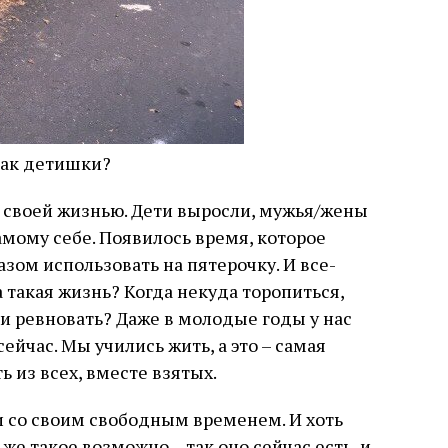
 как детишки?
о своей жизнью. Дети выросли, мужья/жены
амому себе. Появилось время, которое
зом использовать на пятерочку. И все-
 такая жизнь? Когда некуда торопиться,
 и ревновать? Даже в молодые годы у нас
ейчас. Мы учились жить, а это – самая
ь из всех, вместе взятых.
 и со своим свободным временем. И хоть
же такое возможно – так оно сейчас есть, и