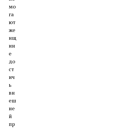
мо
га
ют
же
нщ
ин
е
до
ст
ич
ь
вн
еш
не
й
пр