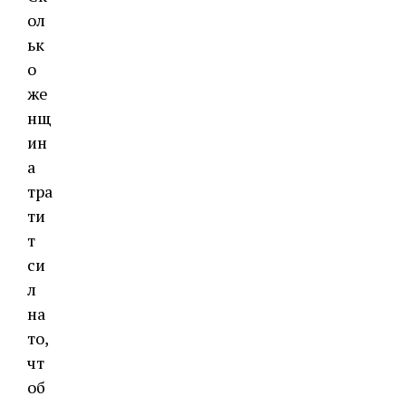
ол
ьк
о
же
нщ
ин
а
тра
ти
т
си
л
на
то,
чт
об