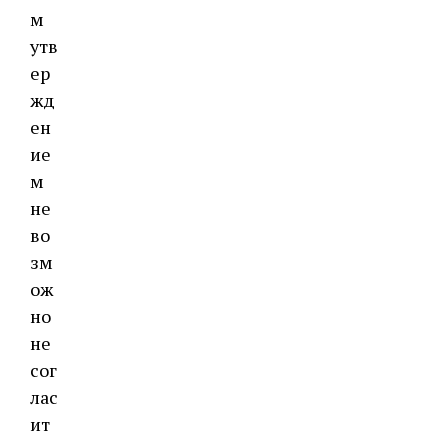
м
утв
ер
жд
ен
ие
м
не
во
зм
ож
но
не
сог
лас
ит