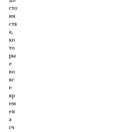
сто
ин
ств
а,
ко
то
ры
е
во
вс
е
вр
ем
ен
а
сч