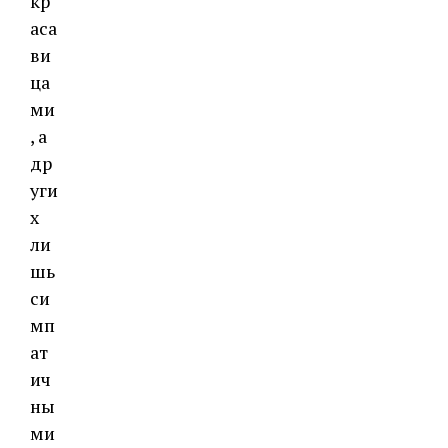
кр
аса
ви
ца
ми
, а
др
уги
х
ли
шь
си
мп
ат
ич
ны
ми