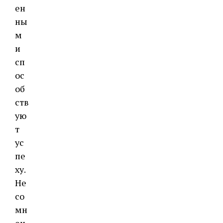
ен
ны
м
и
сп
ос
об
ств
ую
т
ус
пе
ху.
Не
со
мн