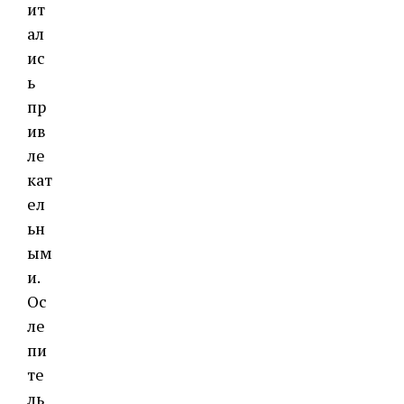
ит
ал
ис
ь
пр
ив
ле
кат
ел
ьн
ым
и.
Ос
ле
пи
те
ль