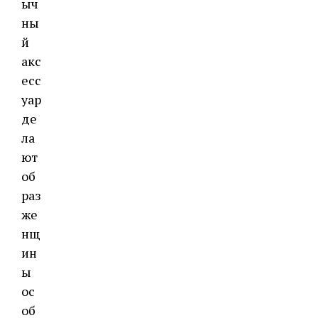
ыч
ны
й
акс
есс
уар
де
ла
ют
об
раз
же
нщ
ин
ы
ос
об