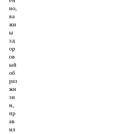
ен
но,
ва
жн
ы
зд
ор
ов
ый
об
раз
жи
зн
и,
пр
ав
ил