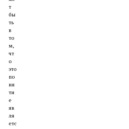
т
бы
ть
в
то
м,
чт
о
это
по
ня
ти
е
яв
ля
етс