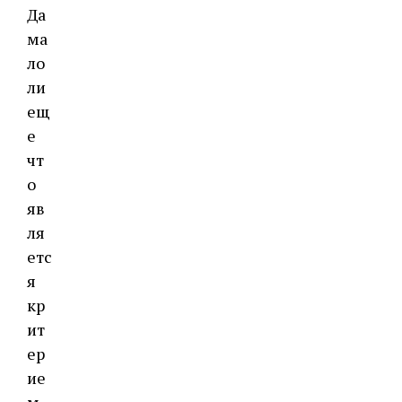
Да
ма
ло
ли
ещ
е
чт
о
яв
ля
етс
я
кр
ит
ер
ие