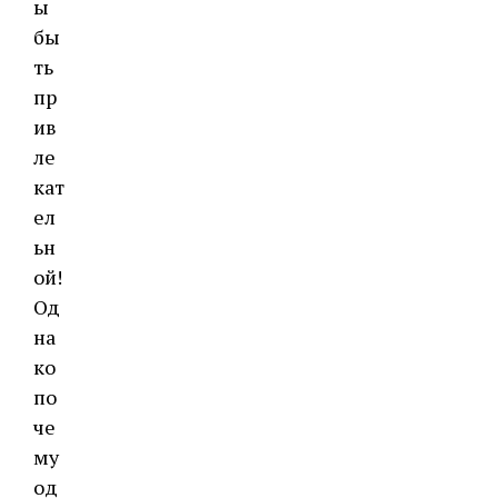
ы
бы
ть
пр
ив
ле
кат
ел
ьн
ой!
Од
на
ко
по
че
му
од