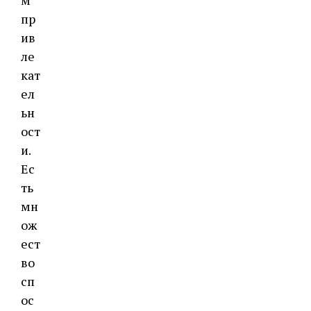
м
пр
ив
ле
кат
ел
ьн
ост
и.
Ес
ть
мн
ож
ест
во
сп
ос