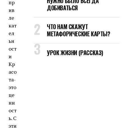
НУЖНО БЫЛО ВСЕГДА
ДОБИВАТЬСЯ
ЧТО НАМ СКАЖУТ
МЕТАФОРИЧЕСКИЕ КАРТЫ?
УРОК ЖИЗНИ (РАССКАЗ)
Кр
асо
та-
это
це
нн
ост
ь. С
эти