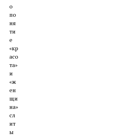
о
по
ня
ти
е
«кр
асо
та»
и
«ж
ен
щи
на»
сл
ит
ы