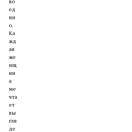
во
ед
ин
о.
Ка
жд
ая
же
нщ
ин
а
ме
чта
ет
вы
гля
де