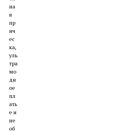
на
я
пр
ич
ес
ка,
уль
тра
мо
дн
ое
пл
ать
е и
не
об