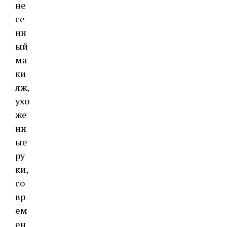
не
се
нн
ый
ма
ки
яж,
ухо
же
нн
ые
ру
ки,
со
вр
ем
ен