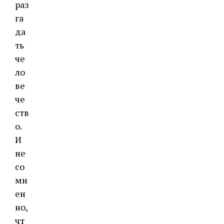
раз
га
да
ть
че
ло
ве
че
ств
о.
И
не
со
мн
ен
но,
чт