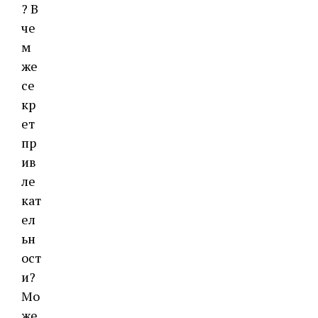
? В
че
м
же
се
кр
ет
пр
ив
ле
кат
ел
ьн
ост
и?
Мо
же