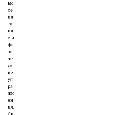
ьн
ое
пи
та
ни
е и
фи
зи
че
ск
ие
уп
ра
жн
ен
ия.
Ск