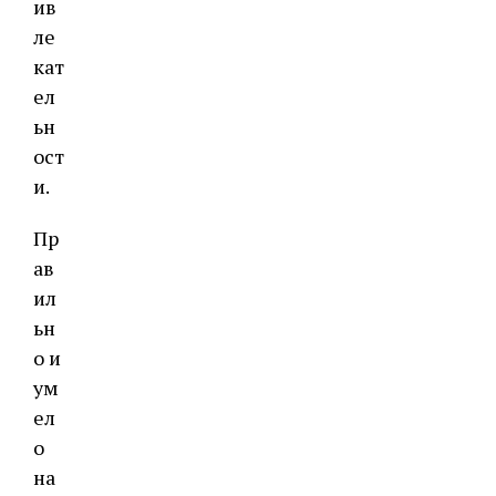
ив
ле
кат
ел
ьн
ост
и.
Пр
ав
ил
ьн
о и
ум
ел
о
на