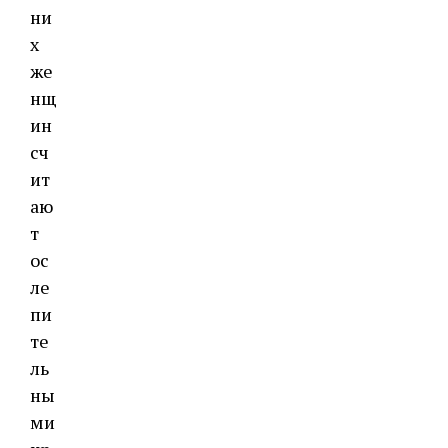
ни
х
же
нщ
ин
сч
ит
аю
т
ос
ле
пи
те
ль
ны
ми