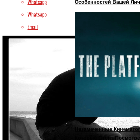
Whatsapp
Особенностей Вашей Лич
Whatsapp
Email
Незамеченные Кинематог
Которые Стоит Посмотре