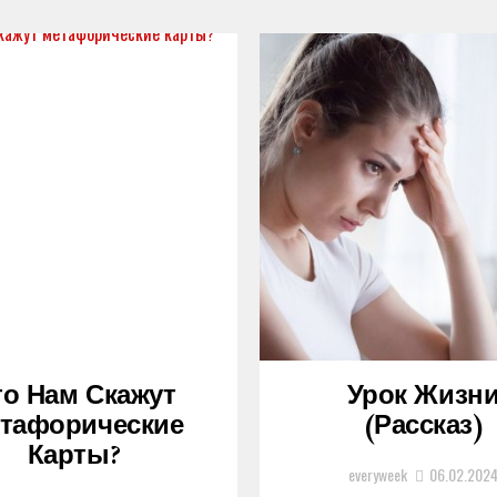
то Нам Скажут
Урок Жизн
тафорические
(рассказ)
Карты?
everyweek
06.02.202