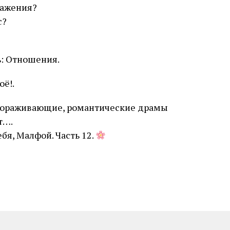
ражения?
с?
ь: Отношения.
оё!.
авораживающие, романтические драмы
т….
бя, Малфой. Часть 12.