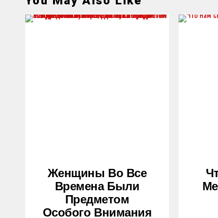
You May Also Like
Женщины Во Все
Ч
Времена Были
Ме
Предметом
Особого Внимания