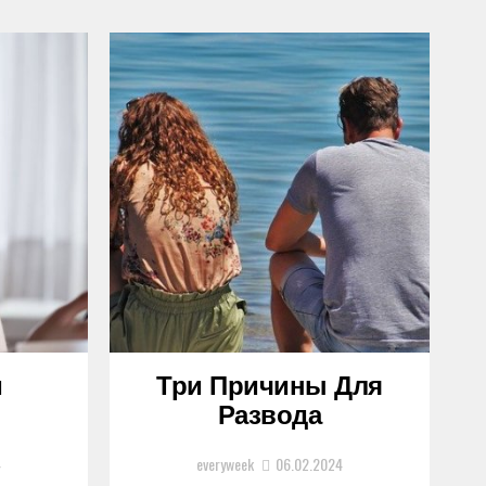
и
Три Причины Для
Развода
4
everyweek
06.02.2024