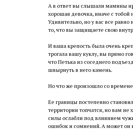
А в ответ вы слышали мамины нр
хорошая девочка, иначе с тобой н
Удивительно, но у вас все равно
то, что вы защищаете свою внут
⠀
И ваша крепость была очень кре
трогала вашу куклу, вы прямо гов
что Петька из соседнего подъезд
швырнуть в него камень.
⠀
Но что же произошло со времене
⠀
Ее границы постепенно становил
территории топчатся, но вам не 
силы ослабли под влиянием чужи
ошибок и сомнений. А может он и