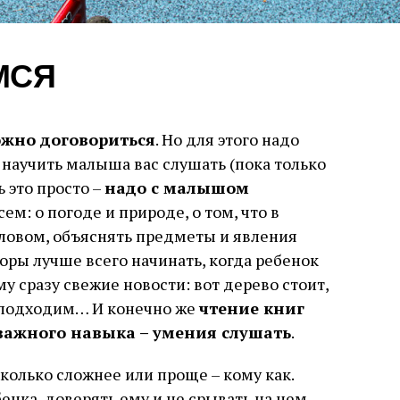
МСЯ
ожно договориться
. Но для этого надо
 научить малыша вас слушать (пока только
ь это просто –
надо с малышом
сем: о погоде и природе, о том, что в
словом, объяснять предметы и явления
оры лучше всего начинать, когда ребенок
му сразу свежие новости: вот дерево стоит,
у подходим… И конечно же
чтение книг
важного навыка – умения слушать
.
колько сложнее или проще – кому как.
енка, доверять ему и не срывать на нем