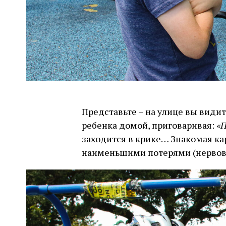
Представьте – на улице вы види
ребенка домой, приговаривая:
«П
заходится в крике… Знакомая кар
наименьшими потерями (нервов 