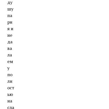
ду
шу
па
рн
я и
не
да
ва
ла
ем
у
по
лн
ост
ью
на
сла