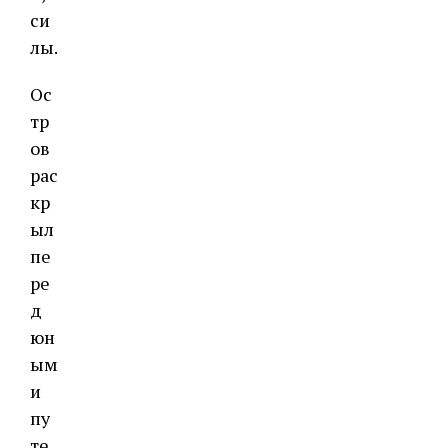
си
лы.
Ос
тр
ов
рас
кр
ыл
пе
ре
д
юн
ым
и
пу
те