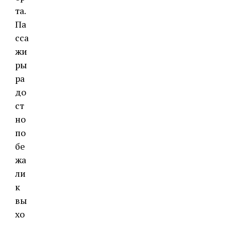
та.
Па
сса
жи
ры
ра
до
ст
но
по
бе
жа
ли
к
вы
хо