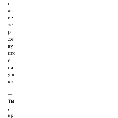
пт
ал
ве
те
р
де
ву
шк
е
на
уш
ко.
—
Ты
,
кр