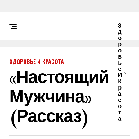
З
Д
О
Р
О
В
ЗДОРОВЬЕ И КРАСОТА
Ь
«Настоящий
Е
И
К
Мужчина»
Р
А
С
О
(рассказ)
Т
А