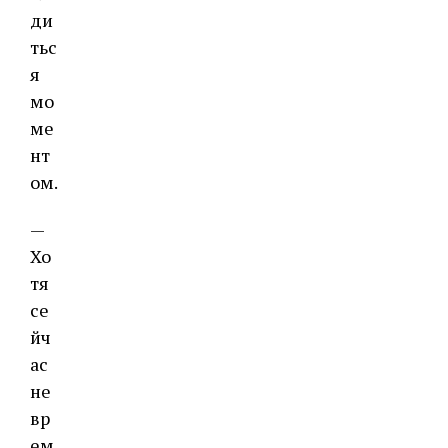
ди
тьс
я
мо
ме
нт
ом.
—
Хо
тя
се
йч
ас
не
вр
ем