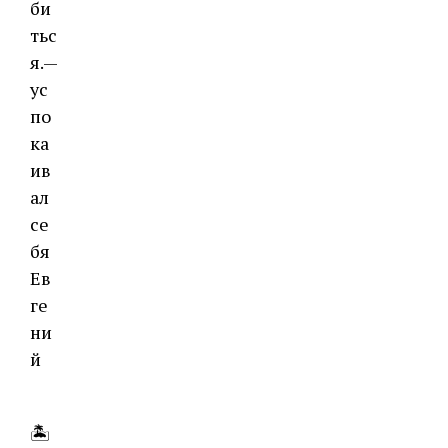
би
тьс
я.—
ус
по
ка
ив
ал
се
бя
Ев
ге
ни
й
⠀
🏝