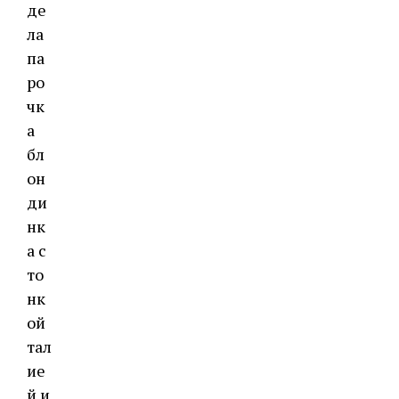
де
ла
па
ро
чк
а
бл
он
ди
нк
а с
то
нк
ой
тал
ие
й и