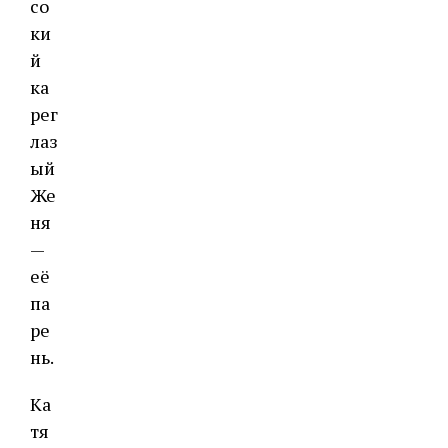
со
ки
й
ка
рег
лаз
ый
Же
ня
—
её
па
ре
нь.
Ка
тя