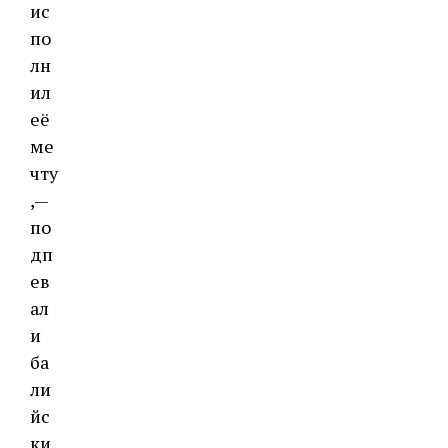
ис
по
лн
ил
её
ме
чту
,—
по
дп
ев
ал
и
ба
ли
йс
ки