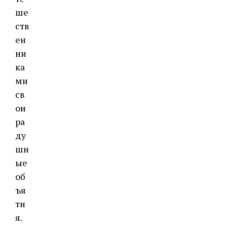
ше
ств
ен
ни
ка
ми
св
ои
ра
ду
шн
ые
об
ъя
ти
я.