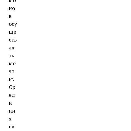
мо
но
в
осу
ще
ств
ля
ть
ме
чт
ы.
Ср
ед
и
ни
х
си