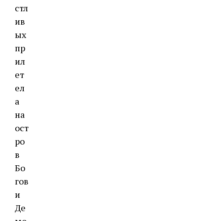
стл
ив
ых
пр
ил
ет
ел
а
на
ост
ро
в
Бо
гов
и
Де