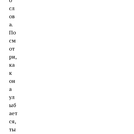
о
сл
ов
а.
По
см
от
ри,
ка
к
он
а
ул
ыб
ает
ся,
ты