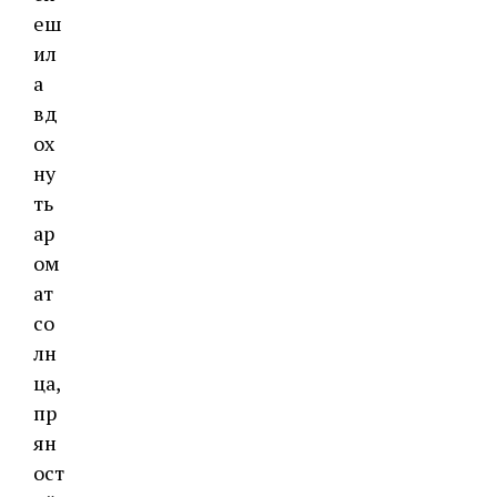
еш
ил
а
вд
ох
ну
ть
ар
ом
ат
со
лн
ца,
пр
ян
ост