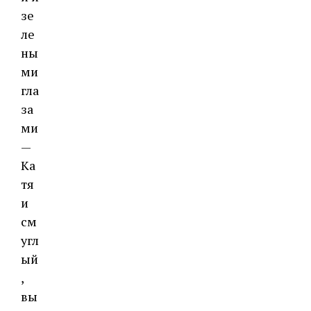
зе
ле
ны
ми
гла
за
ми
—
Ка
тя
и
см
угл
ый
,
вы