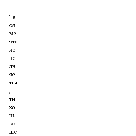
—
Тв
оя
ме
чта
ис
по
лн
яе
тся
, —
ти
хо
нь
ко
ше