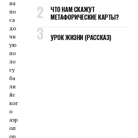
на
ЧТО НАМ СКАЖУТ
по
МЕТАФОРИЧЕСКИЕ КАРТЫ?
са
до
УРОК ЖИЗНИ (РАССКАЗ)
чн
ую
по
ло
су
ба
ли
йс
ког
о
аэр
оп
ор