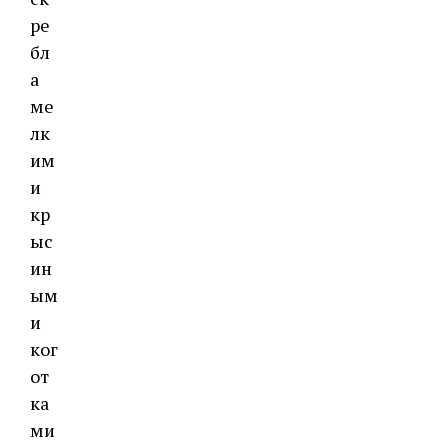
ре
бл
а
ме
лк
им
и
кр
ыс
ин
ым
и
ког
от
ка
ми