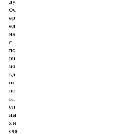
ду.
Оч
ер
ед
на
я
по
рц
ия
вд
ох
но
вл
ён
ны
х и
сча