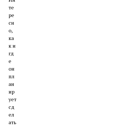
те
ре
сн
о,
ка
к и
гд
е
он
пл
ан
ир
ует
сд
ел
ать