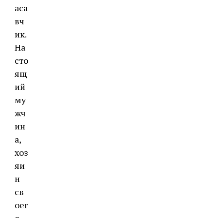
аса
вч
ик.
На
сто
ящ
ий
му
жч
ин
а,
хоз
яи
н
св
оег