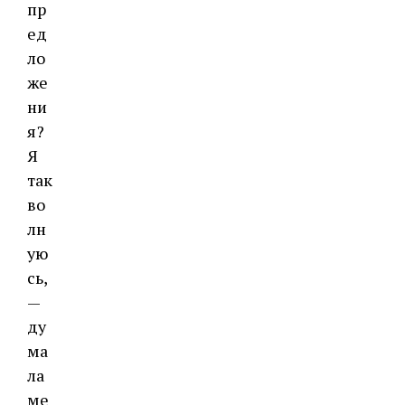
пр
ед
ло
же
ни
я?
Я
так
во
лн
ую
сь,
—
ду
ма
ла
ме