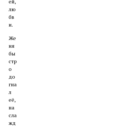
ей,
лю
бв
и.
Же
ня
бы
стр
о
до
гна
л
её,
на
сла
жд