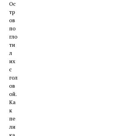
Ос
тр
ов
по
гло
ти
л
их
с
гол
ов
ой.
Ка
к
пе
ли
ка