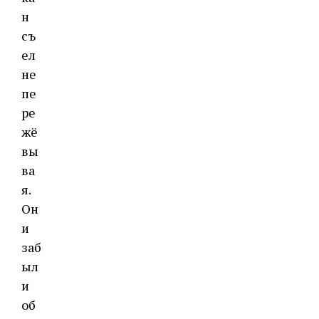
н
съ
ел
не
пе
ре
жё
вы
ва
я.
Он
и
заб
ыл
и
об