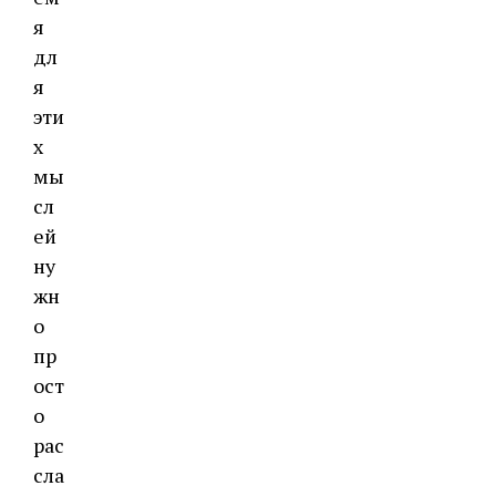
я
дл
я
эти
х
мы
сл
ей
ну
жн
о
пр
ост
о
рас
сла