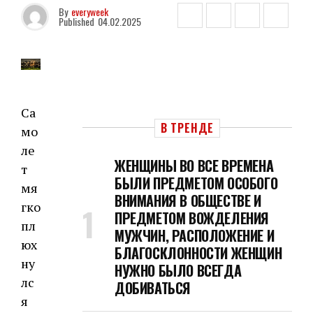
By
everyweek
Published
04.02.2025
Са
В ТРЕНДЕ
мо
ле
ЖЕНЩИНЫ ВО ВСЕ ВРЕМЕНА
т
БЫЛИ ПРЕДМЕТОМ ОСОБОГО
мя
ВНИМАНИЯ В ОБЩЕСТВЕ И
гко
ПРЕДМЕТОМ ВОЖДЕЛЕНИЯ
пл
МУЖЧИН, РАСПОЛОЖЕНИЕ И
юх
БЛАГОСКЛОННОСТИ ЖЕНЩИН
ну
НУЖНО БЫЛО ВСЕГДА
лс
ДОБИВАТЬСЯ
я