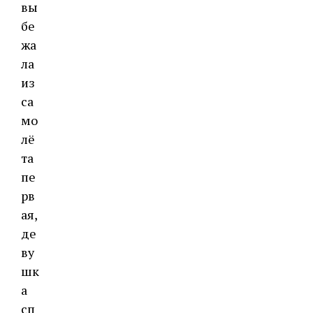
вы
бе
жа
ла
из
са
мо
лё
та
пе
рв
ая,
де
ву
шк
а
сп