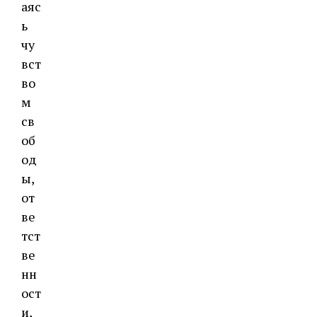
аяс
ь
чу
вст
во
м
св
об
од
ы,
от
ве
тст
ве
нн
ост
и,