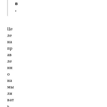
в
.
Це
ле
на
пр
ав
ле
нн
о
на
мы
ли
ват
ь