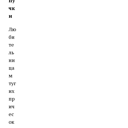
пу
чк
и
Лю
би
те
ль
ни
ца
м
туг
их
пр
ич
ес
ок