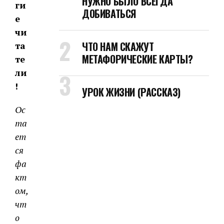
НУЖНО БЫЛО ВСЕГДА
ги
ДОБИВАТЬСЯ
е
чи
ЧТО НАМ СКАЖУТ
та
МЕТАФОРИЧЕСКИЕ КАРТЫ?
те
ли
!
УРОК ЖИЗНИ (РАССКАЗ)
Ос
та
ет
ся
фа
кт
ом,
чт
о