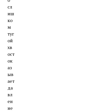
о
сл
иш
ко
м
туг
ой
хв
ост
ок
аз
ыв
ает
да
вл
ен
ие