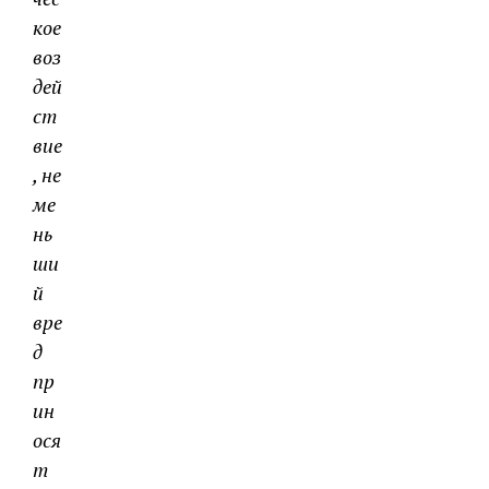
кое
воз
дей
ст
вие
, не
ме
нь
ши
й
вре
д
пр
ин
ося
т