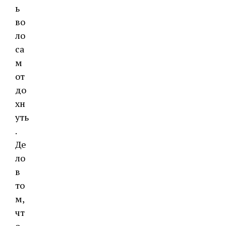
ь
во
ло
са
м
от
до
хн
уть
.
Де
ло
в
то
м,
чт