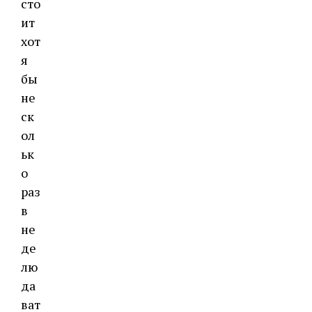
сто
ит
хот
я
бы
не
ск
ол
ьк
о
раз
в
не
де
лю
да
ват