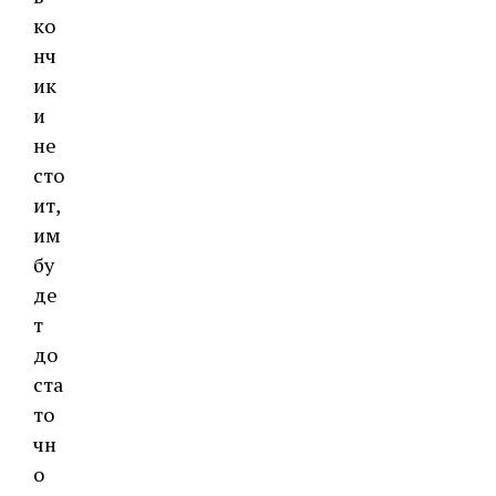
ко
нч
ик
и
не
сто
ит,
им
бу
де
т
до
ста
то
чн
о