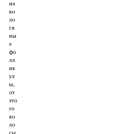
на
во
ло
ся
ны
е
фо
лл
ик
ул
ы,
от
это
го
во
ло
сы