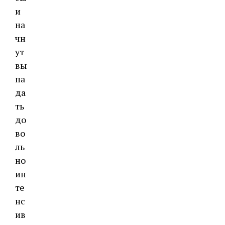
и
на
чн
ут
вы
па
да
ть
до
во
ль
но
ин
те
нс
ив