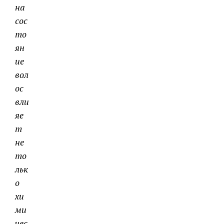
на
сос
то
ян
ие
вол
ос
вли
яе
т
не
то
льк
о
хи
ми
чес