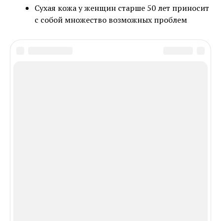
Сухая кожа у женщин старше 50 лет приносит
с собой множество возможных проблем
In this article:
В ТРЕНДЕ
ЖЕНЩИНЫ ВО ВСЕ ВРЕМЕНА БЫЛИ
ПРЕДМЕТОМ ОСОБОГО ВНИМАНИЯ В
ОБЩЕСТВЕ И ПРЕДМЕТОМ ВОЖДЕЛЕНИЯ
МУЖЧИН, РАСПОЛОЖЕНИЕ И
БЛАГОСКЛОННОСТИ ЖЕНЩИН НУЖНО БЫЛО