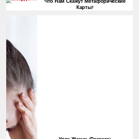
Что Нам Скажут Метафорические
Карты?