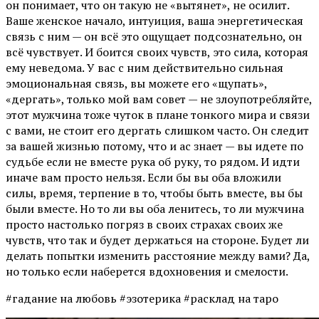
он понимает, что он такую не «вытянет», не осилит.
Ваше женское начало, интуиция, ваша энергетическая
связь с ним — он всё это ощущает подсознательно, он
всё чувствует. И боится своих чувств, это сила, которая
ему неведома. У вас с ним действительно сильная
эмоциональная связь, вы можете его «щупать»,
«дергать», только мой вам совет — не злоупотребляйте,
этот мужчина тоже чуток в плане тонкого мира и связи
с вами, не стоит его дергать слишком часто. Он следит
за вашей жизнью потому, что и ас знает — вы идете по
судьбе если не вместе рука об руку, то рядом. И идти
иначе вам просто нельзя. Если бы вы оба вложили
силы, время, терпение в то, чтобы быть вместе, вы бы
были вместе. Но то ли вы оба ленитесь, то ли мужчина
просто настолько погряз в своих страхах своих же
чувств, что так и будет держаться на стороне. Будет ли
делать попытки изменить расстояние между вами? Да,
но только если наберется вдохновения и смелости.
#гадание на любовь #эзотерика #расклад на таро