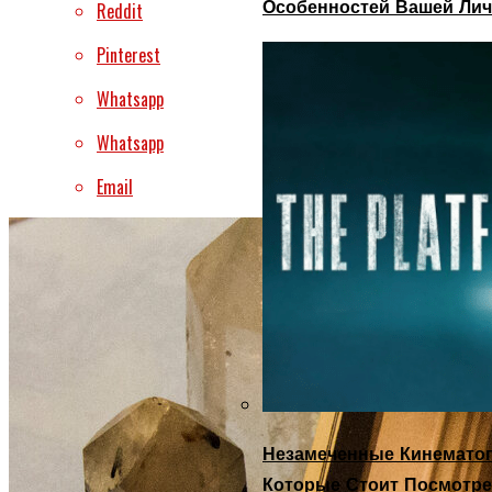
Особенностей Вашей Лич
Reddit
Pinterest
Whatsapp
Whatsapp
Email
Незамеченные Кинематог
Которые Стоит Посмотре