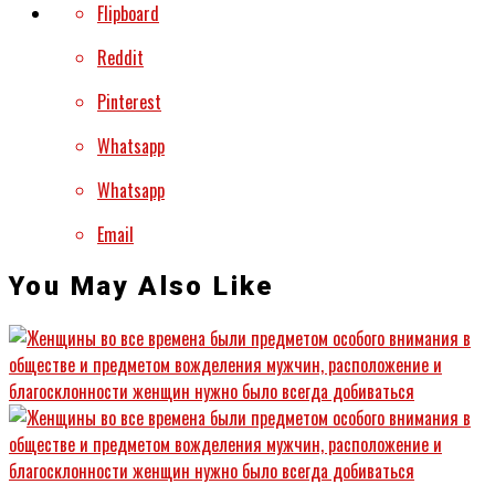
Flipboard
Reddit
Pinterest
Whatsapp
Whatsapp
Email
You May Also Like