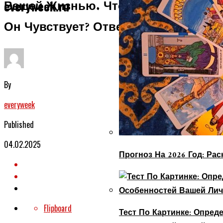
Вашей Жизнью. Что Ему Надо? Что
everyweek.ru
Он Чувствует? Ответит Таро
By
everyweek
Published
04.02.2025
Прогноз На 2026 Год: Ра
Flipboard
Тест По Картинке: Опре