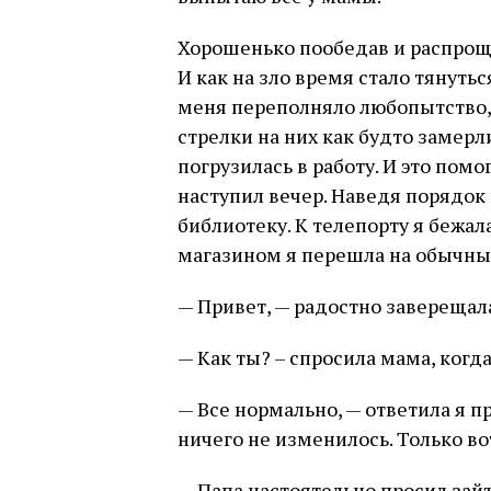
Хорошенько пообедав и распроща
И как на зло время стало тянутьс
меня переполняло любопытство, 
стрелки на них как будто замерли
погрузилась в работу. И это пом
наступил вечер. Наведя порядок
библиотеку. К телепорту я бежал
магазином я перешла на обычны
— Привет, — радостно заверещала
— Как ты? – спросила мама, когда
— Все нормально, — ответила я п
ничего не изменилось. Только во
— Папа настоятельно просил зайт