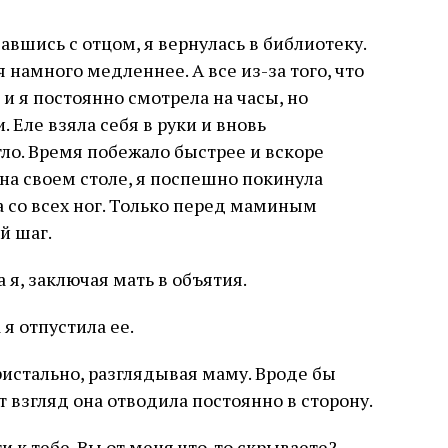
вшись с отцом, я вернулась в библиотеку.
я намного медленнее. А все из-за того, что
и я постоянно смотрела на часы, но
. Еле взяла себя в руки и вновь
огло. Время побежало быстрее и вскоре
 на своем столе, я поспешно покинула
а со всех ног. Только перед маминым
й шаг.
 я, заключая мать в объятия.
 я отпустила ее.
ристально, разглядывая маму. Вроде бы
т взгляд она отводила постоянно в сторону.
и к тебе. Вы от меня что-то скрываете? –