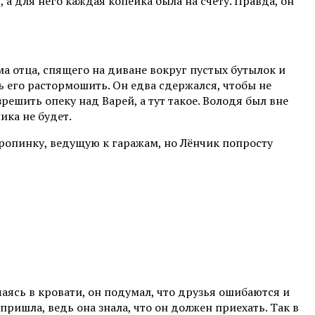
 а для него каждая копейка была на счету. Правда, он
а отца, спящего на диване вокруг пустых бутылок и
ось его растормошить. Он едва сдержался, чтобы не
шить опеку над Варей, а тут такое. Володя был вне
ика не будет.
тропинку, ведущую к гаражам, но Лёнчик попросту
аясь в кровати, он подумал, что друзья ошибаются и
ришла, ведь она знала, что он должен приехать. Так в