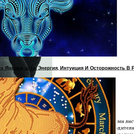
26 Января 2026: Энергия, Интуиция И Осторожность В 
Фото скачано с сайта pexels.com
ебе мелким холодным дождичком и быстро теряющими лист
илометров — там шла большая стройка и все их водители п