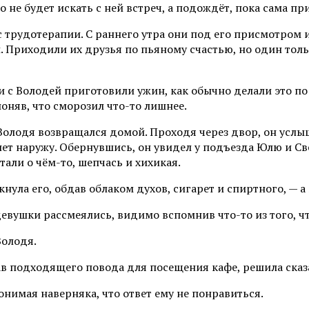
 не будет искать с ней встреч, а подождёт, пока сама пр
с трудотерапии. С раннего утра они под его присмотром 
. Приходили их друзья по пьяному счастью, но один толь
 с Володей приготовили ужин, как обычно делали это по
поняв, что сморозил что-то лишнее.
Володя возвращался домой. Проходя через двор, он услыш
хнет наружу. Обернувшись, он увидел у подъезда Юлю и С
али о чём-то, шепчась и хихикая.
ула его, обдав облаком духов, сигарет и спиртного, — а 
девушки рассмеялись, видимо вспомнив что-то из того, ч
Володя.
ав подходящего повода для посещения кафе, решила сказат
понимая наверняка, что ответ ему не понравиться.