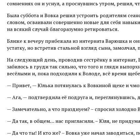
сомнениях он и уснул, а проснувшись утром, решил, что
Была суббота и Вовка решил устроить родителям сеан
словом, осваивали совершенно новые для себя навыки
на всякий случай благоразумно ретироваться.
Ближе к вечеру прибежала из интерната Варюшка и они
устатку, но встретив стальной взгляд сына, замолчал, 
На следующий день, проводив сестрёнку в интернат, 
забилось в груди так сильно, что того и гляди выпор
весёлыми и, пока подходили к Володе, всё время щебет
— Привет, — Юлька потянулась к Вовкиной щеке и чмокн
— Ага, — подтвердила её подруга и, переглянувшись, 
— Замечательно, а что празднуем? – спросил холодно 
— Да так, в общем… нас пригласили. – Юля, не придум
— Да что ты! И кто же? – Вовка уже начал заводиться, 