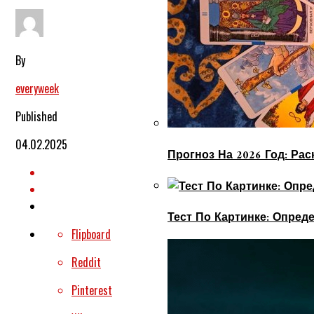
By
everyweek
Published
04.02.2025
Прогноз На 2026 Год: Ра
Тест По Картинке: Опре
Flipboard
Reddit
Pinterest