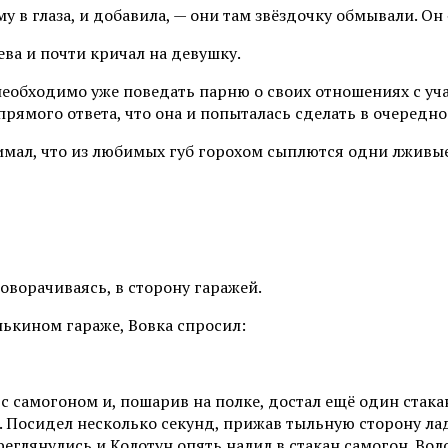
му в глаза, и добавила, — они там звёздочку обмывали. Он
ева и почти кричал на девушку.
необходимо уже поведать парню о своих отношениях с уча
рямого ответа, что она и попыталась сделать в очередно
имал, что из любимых губ горохом сыплются одни лживые 
поворачиваясь, в сторону гаражей.
ькином гараже, Вовка спросил:
 самогоном и, пошарив на полке, достал ещё один стакан
Посидел несколько секунд, прижав тыльную сторону ладо
еглянулись и Колотун опять налил в стакан самогон. Во