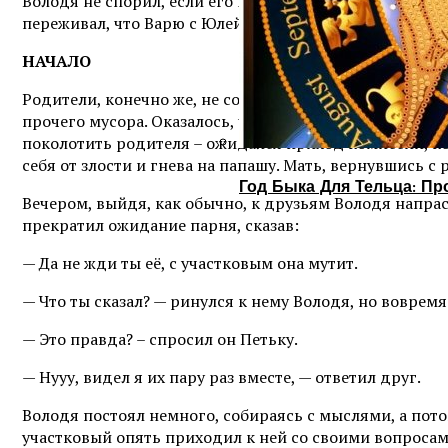
Володя не спорил, если его направляли туда и вне оче
переживал, что Варю с Юлей подолгу не видит, да трев
НАЧАЛО
Родители, конечно же, не собирались изменять своим
прочего мусора. Оказалось, что его выгнали с работы, 
поколотить родителя – ожидался приход комиссии, ко
себя от злости и гнева на папашу. Мать, вернувшись с
Год Быка Для Тельца: Пр
Вечером, выйдя, как обычно, к друзьям Володя напра
прекратил ожидание парня, сказав:
— Да не жди ты её, с участковым она мутит.
— Что ты сказал? — ринулся к нему Володя, но вовремя
— Это правда? – спросил он Петьку.
— Нууу, видел я их пару раз вместе, — ответил друг.
Володя постоял немного, собираясь с мыслями, а пото
участковый опять приходил к ней со своими вопросами