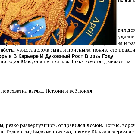
реди – заработки в командировке немного увеличивались,
ожился, что мать с отцом в запой уйдут.
 привычкам, и в очередной свой приезд он обнаружил дом
и он заливает своё горе. Так он сказал, когда Вовке удал
торая должна была обследовать жилищные условия и разре
 работы, увидела дома сына и приуныла, поняв, что праздн
орыв В Карьере И Духовный Рост В 2026 Году
сно ждал Юлю, она не пришла. Вовка всё оглядывался на 
 перехватил взгляд Петюни и всё понял.
м, резко развернувшись, отправился домой. Ночью, вороч
. Только ему было непонятно, почему Юлька вечером не п