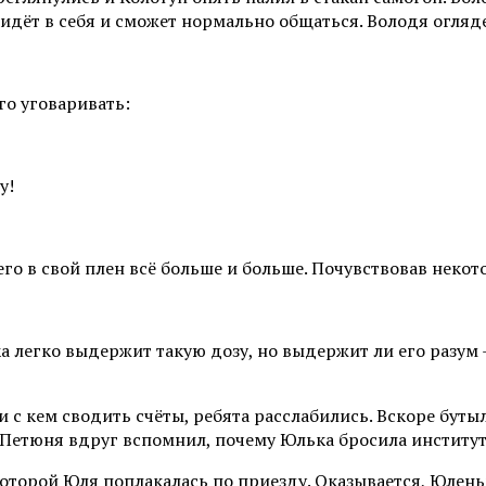
ридёт в себя и сможет нормально общаться. Володя огля
го уговаривать:
у!
его в свой плен всё больше и больше. Почувствовав некото
 легко выдержит такую дозу, но выдержит ли его разум –
ни с кем сводить счёты, ребята расслабились. Вскоре бут
Петюня вдруг вспомнил, почему Юлька бросила институт 
которой Юля поплакалась по приезду. Оказывается, Юлень