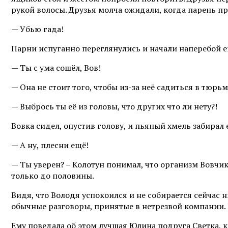
рукой волосы. Друзья молча ожидали, когда парень п
— Убью гада!
Парни испуганно переглянулись и начали наперебой е
— Ты с ума сошёл, Вов!
— Она не стоит того, чтобы из-за неё садиться в тюрьм
— Выбрось ты её из головы, что других что ли нету?!
Вовка сидел, опустив голову, и пьяный хмель забирал 
— А ну, плесни ещё!
— Ты уверен? – Колотун понимал, что организм Вовчика
только до половины.
Видя, что Володя успокоился и не собирается сейчас 
обычные разговоры, принятые в нетрезвой компании. 
Ему поведала об этом лучшая Юлина подруга Светка, 