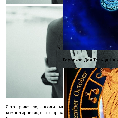
Гороскоп Для Тельца На 
Лето пролетело, как один миг. Осень напомнила о с
командировках, его отправляли в город за пятьдесят к