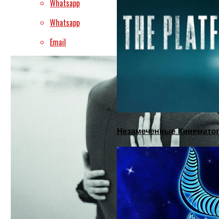
Whatsapp
Whatsapp
Email
Незамеченные Кинематог