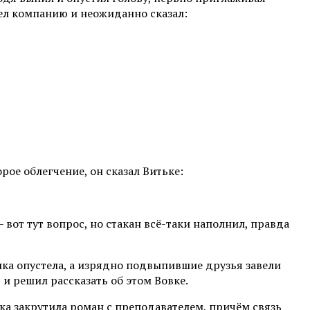
дел компанию и неожиданно сказал:
рое облегчение, он сказал Витьке:
 вот тут вопрос, но стакан всё-таки наполнил, правда
ылка опустела, а изрядно подвыпившие друзья завели
и решил рассказать об этом Вовке.
ка закрутила роман с преподавателем, причём связь