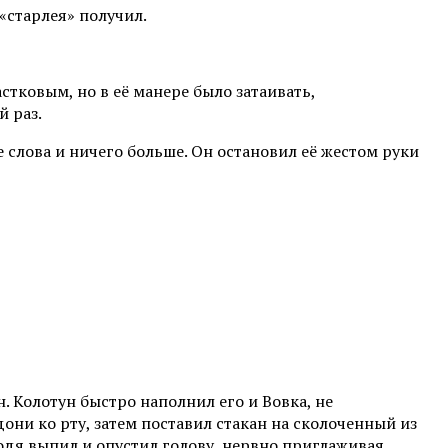
 «старлея» получил.
стковым, но в её манере было затаивать,
й раз.
слова и ничего больше. Он остановил её жестом руки
. Колотун быстро наполнил его и Вовка, не
ни ко рту, затем поставил стакан на сколоченный из
лодя выпил и опустил голову, нервно приглаживая