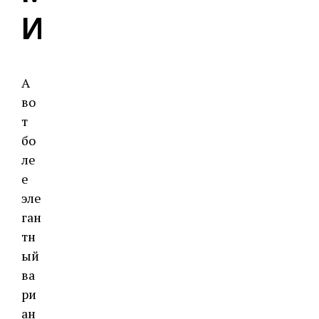
И
А
во
т
бо
ле
е
эле
ган
тн
ый
ва
ри
ан