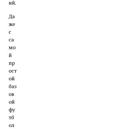
ий.
Да
же
с
са
мо
й
пр
ост
ой
баз
ов
ой
фу
тб
ол