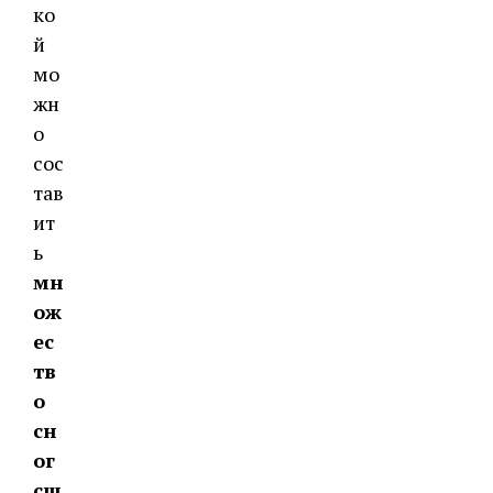
ко
й
мо
жн
о
сос
тав
ит
ь
мн
ож
ес
тв
о
сн
ог
сш