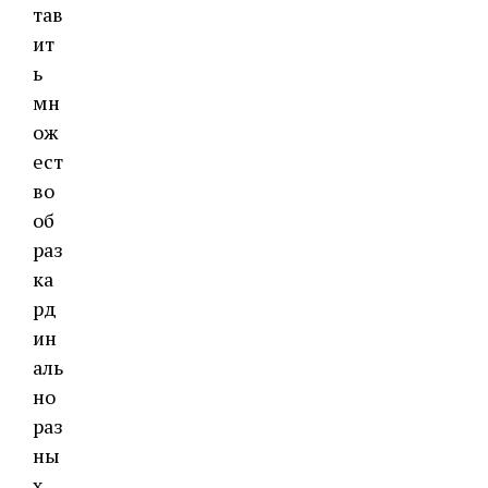
тав
ит
ь
мн
ож
ест
во
об
раз
ка
рд
ин
аль
но
раз
ны
х