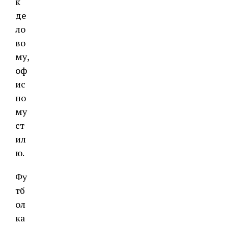
к
де
ло
во
му,
оф
ис
но
му
ст
ил
ю.
Фу
тб
ол
ка