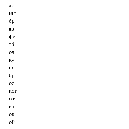
ле.
Вы
бр
ав
фу
тб
ол
ку
не
бр
ос
ког
о и
сп
ок
ой