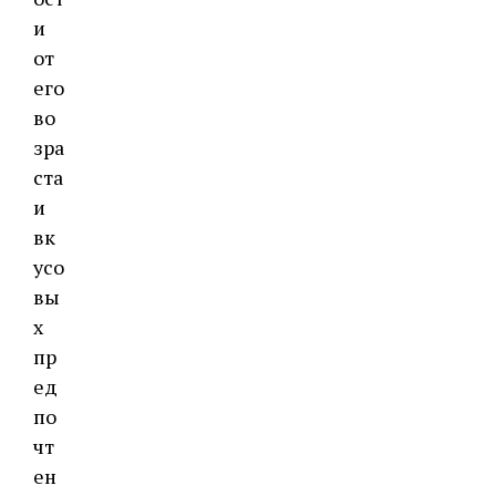
и
от
его
во
зра
ста
и
вк
усо
вы
х
пр
ед
по
чт
ен