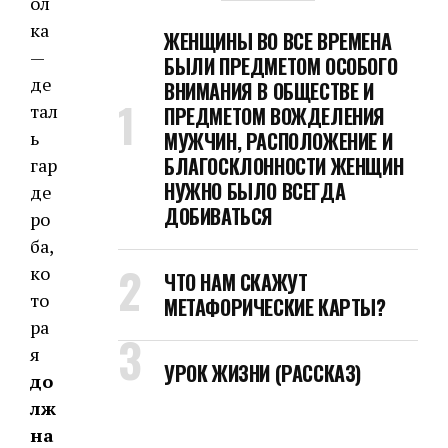
ол
ка
ЖЕНЩИНЫ ВО ВСЕ ВРЕМЕНА
—
БЫЛИ ПРЕДМЕТОМ ОСОБОГО
де
ВНИМАНИЯ В ОБЩЕСТВЕ И
тал
ПРЕДМЕТОМ ВОЖДЕЛЕНИЯ
ь
МУЖЧИН, РАСПОЛОЖЕНИЕ И
БЛАГОСКЛОННОСТИ ЖЕНЩИН
гар
НУЖНО БЫЛО ВСЕГДА
де
ДОБИВАТЬСЯ
ро
ба,
ко
ЧТО НАМ СКАЖУТ
то
МЕТАФОРИЧЕСКИЕ КАРТЫ?
ра
я
УРОК ЖИЗНИ (РАССКАЗ)
до
лж
на