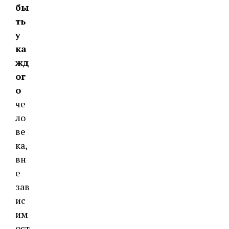
бы
ть
у
ка
жд
ог
о
че
ло
ве
ка,
вн
е
зав
ис
им
ост