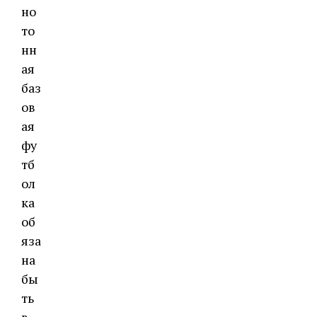
но
то
нн
ая
баз
ов
ая
фу
тб
ол
ка
об
яза
на
бы
ть