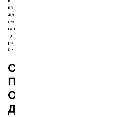
в
ка
жд
ом
гар
де
ро
бе.
С
П
О
Д