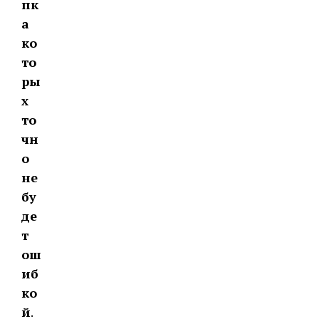
пк
а
ко
то
ры
х
то
чн
о
не
бу
де
т
ош
иб
ко
й
.