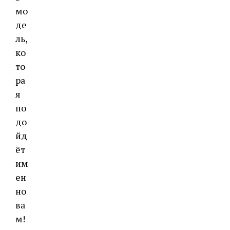
мо
де
ль,
ко
то
ра
я
по
до
йд
ёт
им
ен
но
ва
м!