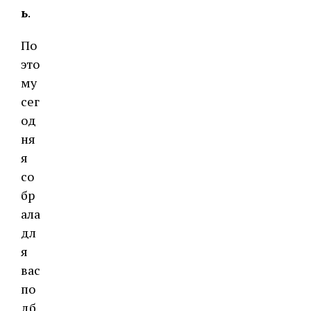
ь
.
По
это
му
сег
од
ня
я
со
бр
ала
дл
я
вас
по
дб