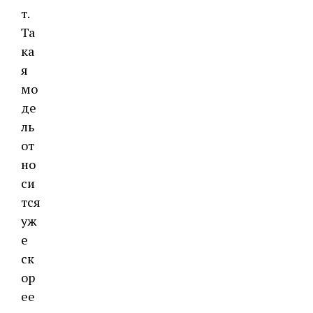
т.
Та
ка
я
мо
де
ль
от
но
си
тся
уж
е
ск
ор
ее