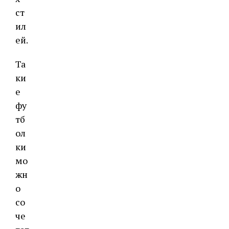
ст
ил
ей.
Та
ки
е
фу
тб
ол
ки
мо
жн
о
со
че