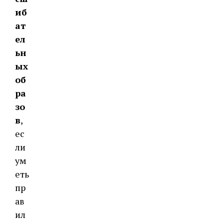
иб
ат
ел
ьн
ых
об
ра
зо
в
,
ес
ли
ум
еть
пр
ав
ил