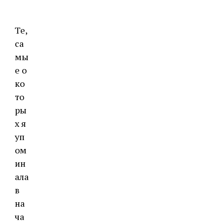
Те,
са
мы
е о
ко
то
ры
х я
уп
ом
ин
ала
в
на
ча