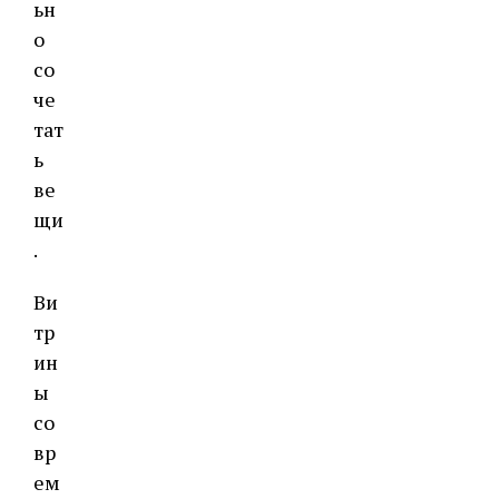
ьн
о
со
че
тат
ь
ве
щи
.
Ви
тр
ин
ы
со
вр
ем