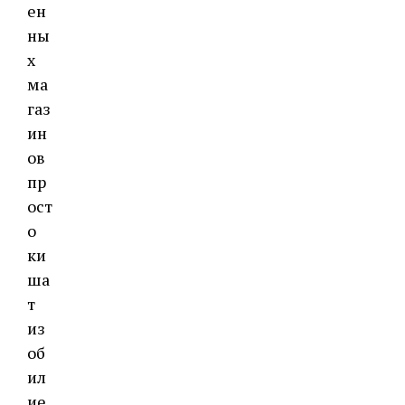
ен
ны
х
ма
газ
ин
ов
пр
ост
о
ки
ша
т
из
об
ил
ие