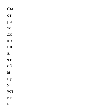
См
от
ри
те
до
ко
нц
а,
чт
об
ы
ну
уп
уст
ит
ь