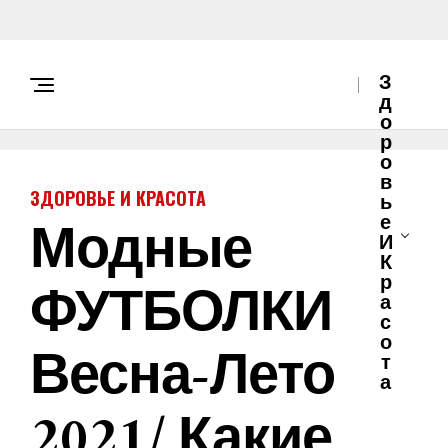
З
Д
О
Р
О
В
ЗДОРОВЬЕ И КРАСОТА
Ь
Модные
Е
И
К
ФУТБОЛКИ
Р
А
С
О
Весна-Лето
Т
А
2021/ Какие