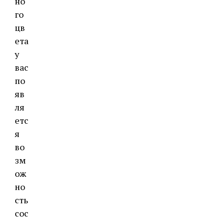
но
го
цв
ета
у
вас
по
яв
ля
етс
я
во
зм
ож
но
сть
сос