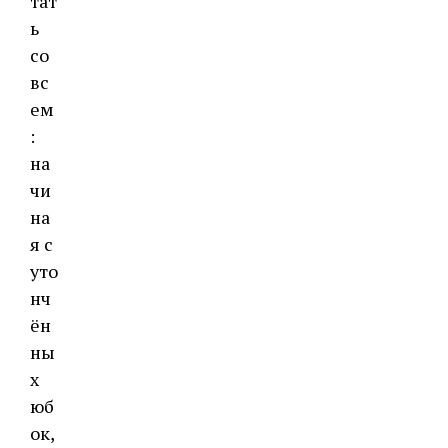
тат
ь
со
вс
ем
:
на
чи
на
я с
уто
нч
ён
ны
х
юб
ок,