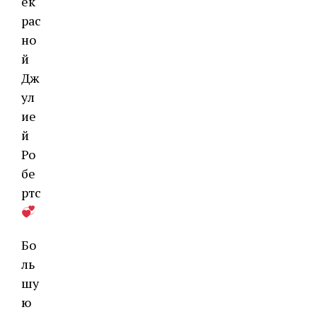
ек
рас
но
й
Дж
ул
ие
й
Ро
бе
ртс
Бо
ль
шу
ю