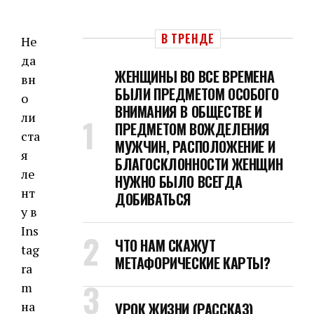
В ТРЕНДЕ
Не
да
ЖЕНЩИНЫ ВО ВСЕ ВРЕМЕНА
вн
БЫЛИ ПРЕДМЕТОМ ОСОБОГО
о
ВНИМАНИЯ В ОБЩЕСТВЕ И
ли
ПРЕДМЕТОМ ВОЖДЕЛЕНИЯ
ста
МУЖЧИН, РАСПОЛОЖЕНИЕ И
я
БЛАГОСКЛОННОСТИ ЖЕНЩИН
ле
НУЖНО БЫЛО ВСЕГДА
нт
ДОБИВАТЬСЯ
у в
Ins
ЧТО НАМ СКАЖУТ
tag
МЕТАФОРИЧЕСКИЕ КАРТЫ?
ra
m
на
УРОК ЖИЗНИ (РАССКАЗ)