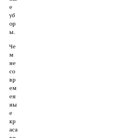
е
уб
ор
ы.
Че
м
не
со
вр
ем
ен
ны
е
кр
аса
ви