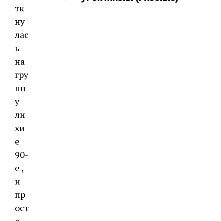
тк
ну
лас
ь
на
гру
пп
у
ли
хи
е
90-
е ,
и
пр
ост