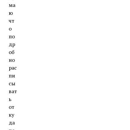
ма
ю
чт
о
по
др
об
но
рас
пи
сы
ват
ь
от
ку
да