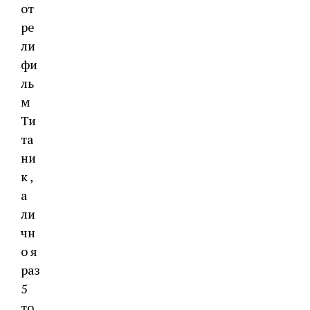
от
ре
ли
фи
ль
м
Ти
та
ни
к ,
а
ли
чн
о я
раз
5
то