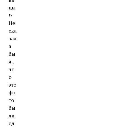
цы
!?
Не
ска
зал
а
бы
я ,
чт
о
это
фо
то
бы
ли
сд