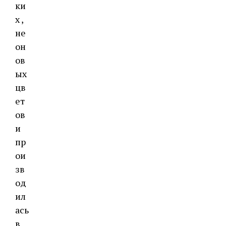
ки
х ,
не
он
ов
ых
цв
ет
ов
и
пр
ои
зв
од
ил
ась
в