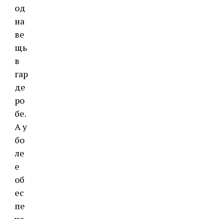
од
на
ве
щь
в
гар
де
ро
бе.
А у
бо
ле
е
об
ес
пе