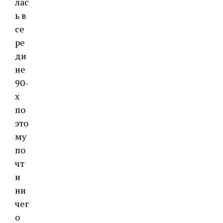
лас
ь в
се
ре
ди
не
90-
х
по
это
му
по
чт
и
ни
чег
о