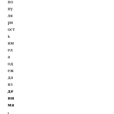
по
пу
ля
рн
ост
ь
им
ел
а
од
еж
да
из
де
ни
ма
,