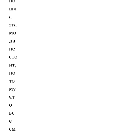
по
шл
а
эта
мо
да
не
сто
ит,
по
то
му
чт
о
вс
е
см