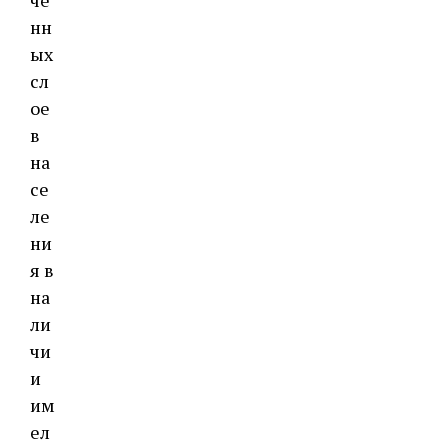
че
нн
ых
сл
ое
в
на
се
ле
ни
я в
на
ли
чи
и
им
ел