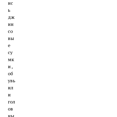
ис
ь
дж
ин
со
вы
е
су
мк
и ,
об
увь
ил
и
гол
ов
ны