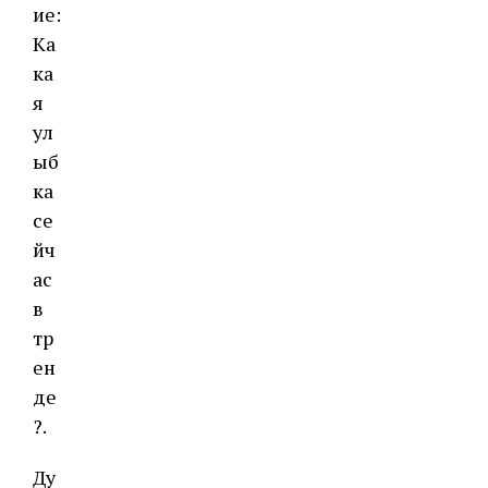
ие:
Ка
ка
я
ул
ыб
ка
се
йч
ас
в
тр
ен
де
?.
Ду