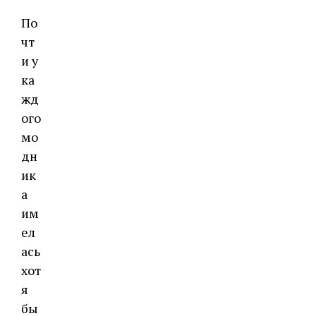
По
чт
и у
ка
жд
ого
мо
дн
ик
а
им
ел
ась
хот
я
бы