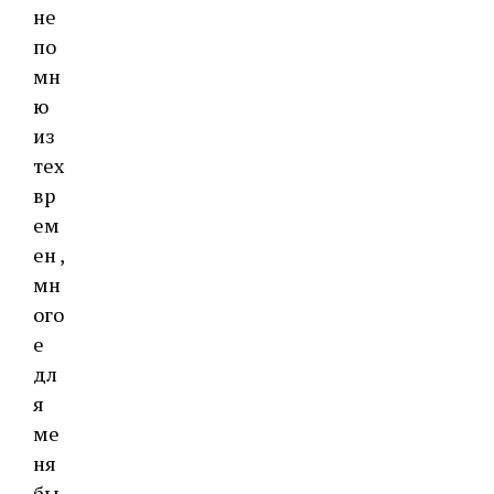
не
по
мн
ю
из
тех
вр
ем
ен ,
мн
ого
е
дл
я
ме
ня
бы