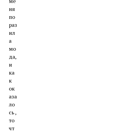
ме
ня
по
раз
ил
а
мо
да,
и
ка
к
ок
аза
ло
сь ,
то
чт