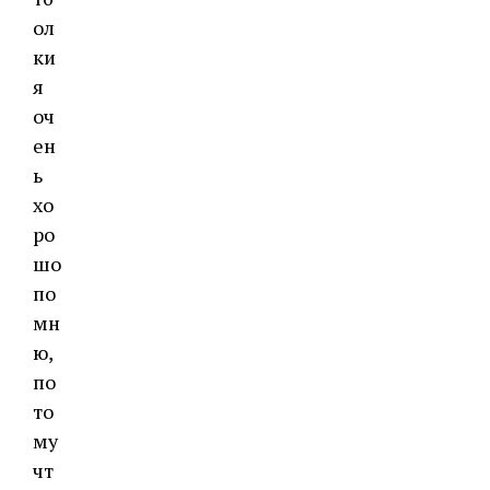
ол
ки
я
оч
ен
ь
хо
ро
шо
по
мн
ю,
по
то
му
чт