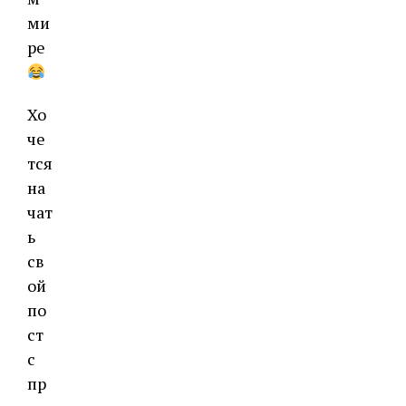
ми
ре
Хо
че
тся
на
чат
ь
св
ой
по
ст
с
пр