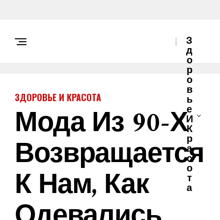
З
Д
О
Р
О
В
ЗДОРОВЬЕ И КРАСОТА
Ь
Мода Из 90-Х
Е
И
К
Возвращается
Р
А
С
О
К Нам, Как
Т
А
Одевались