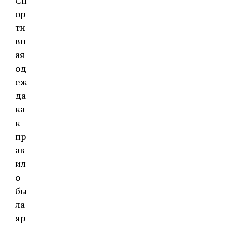
Сп
ор
ти
вн
ая
од
еж
да
ка
к
пр
ав
ил
о
бы
ла
яр