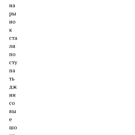
на
ры
но
к
ста
ли
по
сту
па
ть
дж
ин
со
вы
е
шо