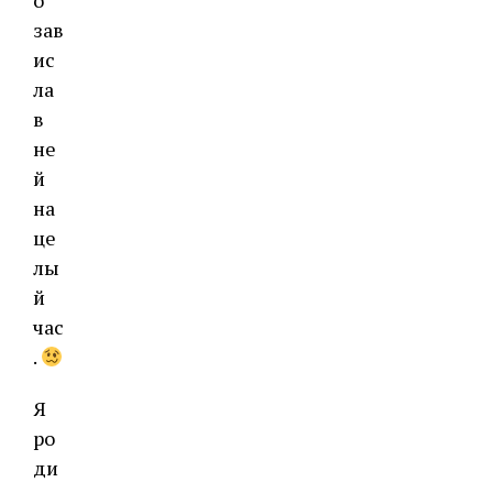
о
зав
ис
ла
в
не
й
на
це
лы
й
час
.
Я
ро
ди