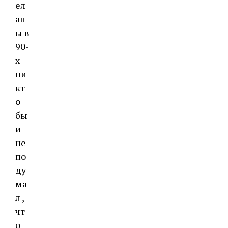
ел
ан
ы в
90-
х
ни
кт
о
бы
и
не
по
ду
ма
л ,
чт
о