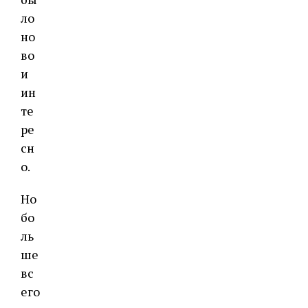
ло
но
во
и
ин
те
ре
сн
о.
Но
бо
ль
ше
вс
его