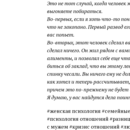
Это не тот случай, когда человек ж
выгоняете побираться.
Во-первых, если я хоть что-то пон
что не закопано. Первый развод его
вас попьет.
Во-вторых, этот человек сделал ва
сделал ничего. Он жил рядом с вам
алименты, и позволял себе еще ч
биться об заклад, что вы этому ле
спинку чесали. Вы ничего ему не до
как хотел и теперь рассчитывает,
причем это по-прежнему не будет 
Я думаю, у вас найдутся дела поин
#женская психология #семейные
#психология отношений #разниц
с мужем #кризис отношений #лю