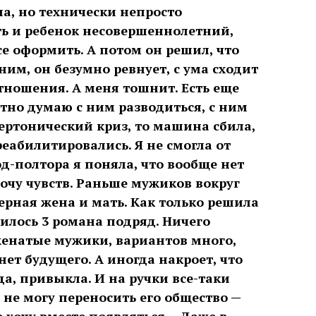
ла, но технически непросто
ь и ребенок несовершеннолетний,
е оформить. А потом он решил, что
с ним, он безумно ревнует, с ума сходит
тношения. А меня тошнит. Есть еще
етно думаю с ним разводиться, с ним
ипертонический криз, то машина сбила,
реабилитировались. Я не смогла от
од-полтора я поняла, что вообще нет
хочу чувств. Раньше мужиков вокруг
ерная жена и мать. Как только решила
чилось 3 романа подряд. Ничего
женатые мужики, вариантов много,
нет будущего. А иногда накроет, что
да, привыкла. И на ручки все-таки
 не могу переносить его общество —