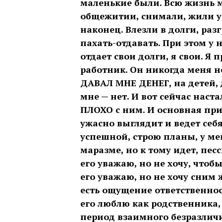
маленькие были. Всю жизнь м
общежитии, снимали, жили у 
наконец. Влезли в долги, разг
пахать-отдавать. При этом у 
отдает свои долги, я свои. 
работник. Он никогда меня н
ДАВАЛ МНЕ ДЕНЕГ, на детей, д
мне — нет. И вот сейчас наста
ПЛОХО с ним. И основная при
ужасно выглядит и ведет себя
успешной, строю планы, у мен
маразме, но к тому идет, песс
его уважаю, но не хочу, чтоб
его уважаю, но не хочу с
ним ж
есть ощущение ответственност
его люблю как родственника,
период взаимного безразличия