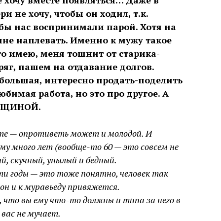
е хочу вместе появляться… Даже в
и не хочу, чтобы он ходил, т.к.
обы нас воспринимали парой. Хотя на
не наплевать. Именно к мужу такое
о имею, меня тошнит от старика-
яг, пашем на отдавание долгов.
 большая, интересно продать-поделить
юбимая работа, но это про другое. А
ЕНЩИНОЙ.
сте — опротиветь может и молодой. И
му много лет (вообще-то 60 — это совсем не
ый, скучный, унылый и бедный.
эти годы — это тоже понятно, человек так
 он и к муравьеду привяжется.
, что вы ему что-то должны и типа за него в
вас не мучает.