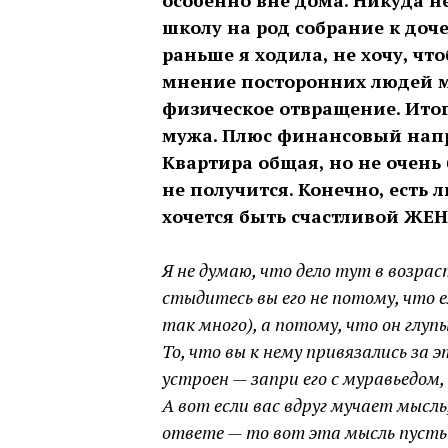
особенно вне дома. Никуда н
школу на род собрание к дочер
раньше я ходила, не хочу, чт
мнение посторонних людей м
физическое отвращение. Итог
мужа. Плюс финансовый напр
Квартира общая, но не очень
не получится. Конечно, есть л
хочется быть счастливой Ж
Я не думаю, что дело тут в возра
стыдитесь вы его не потому, что е
так много), а потому, что он глуп
То, что вы к нему привязались за 
устроен — запри его с муравьедом,
А вот если вас вдруг мучает мысль
ответе — то вот эта мысль пусть 