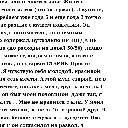
ечтали о своем жилье. Жили в
моей мамы (это был ужас). И купили,
ребаем уже года 3 и еще года 3 точно
нас разные с мужем кошельки. Он
Я предприниматель, он наемный
е содержал. Буквально НИКОГДА НЕ
а (но расходы на детей 50/50), лично
л момент, когда я поняла, что мне
чина, он старый СТАРИК. Просто
. Я чувствую себя молодой, красивой,
я есть мечты. А мой муж, старый, не в
имист, никаких мечт, грусть-печаль. Я
ы он был моей половиной. Даже так, я
ить … Мне не нравится с ним. У меня
и, что ли, за него. Он хороший друг. Я
 как бывшего мужа и отца детей. Был
 и он согласился на развод, я