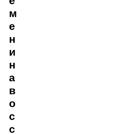
е
м
е
н
и
н
а
в
о
с
с