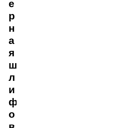
е
р
н
а
я
ш
л
и
ф
о
в