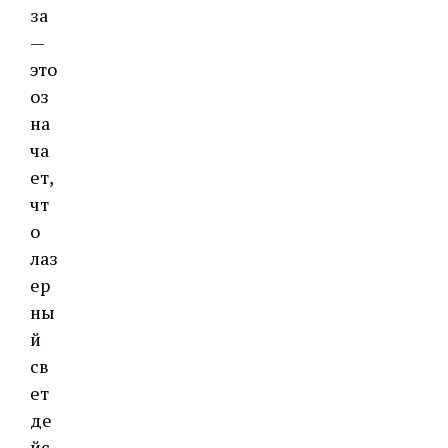
за
—
это
оз
на
ча
ет,
чт
о
лаз
ер
ны
й
св
ет
де
йс