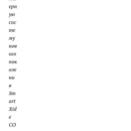
ерн
ую
сис
те
му
нов
ого
пок
оле
ни
я
Sm
art
Xid
e
CO