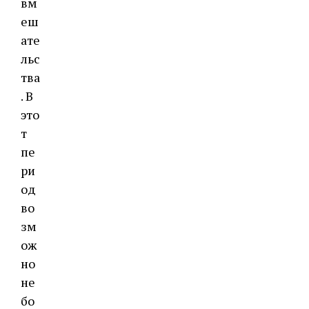
вм
еш
ате
льс
тва
. В
это
т
пе
ри
од
во
зм
ож
но
не
бо