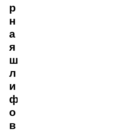
р
н
а
я
ш
л
и
ф
о
в