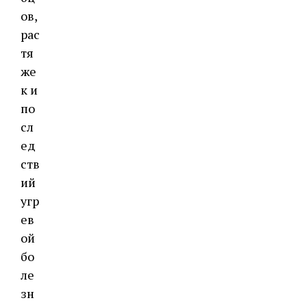
ов,
рас
тя
же
к и
по
сл
ед
ств
ий
угр
ев
ой
бо
ле
зн