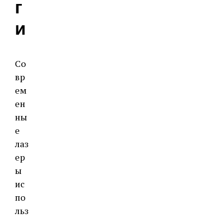
г
и
Со
вр
ем
ен
ны
е
лаз
ер
ы
ис
по
льз