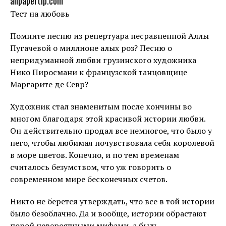
allpapertip.com
Тест на любовь
Помните песню из репертуара несравненной Аллы
Пугачевой о миллионе алых роз? Песню о
непридуманной любви грузинского художника
Нико Пиросмани к французской танцовщице
Маргарите де Севр?
Художник стал знаменитым после кончины во
многом благодаря этой красивой истории любви.
Он действительно продал все немногое, что было у
него, чтобы любимая почувствовала себя королевой
в море цветов. Конечно, и по тем временам
считалось безумством, что уж говорить о
современном мире бесконечных счетов.
Никто не берется утверждать, что все в той истории
было безоблачно. Да и вообще, истории обрастают
порой невероятными мифами, а быль —