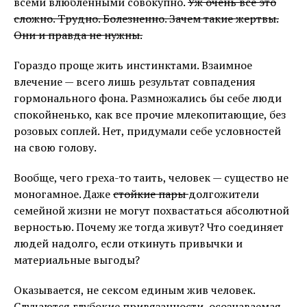
всеми влюбленными совокупно.
Уж очень все это
сложно. Трудно. Болезненно. Зачем такие жертвы.
Они и правда не нужны.
Гораздо проще жить инстинктами. Взаимное
влечение — всего лишь результат совпадения
гормонального фона. Размножались бы себе люди
спокойненько, как все прочие млекопитающие, без
розовых соплей. Нет, придумали себе условностей
на свою голову.
Вообще, чего греха-то таить, человек — существо не
моногамное. Даже
стойкие пары
долгожители
семейной жизни не могут похвастаться абсолютной
верностью. Почему же тогда живут? Что соединяет
людей надолго, если откинуть привычки и
материальные выгоды?
Оказывается, не сексом единым жив человек.
Случаются глубокие привязанности, осознаваемая