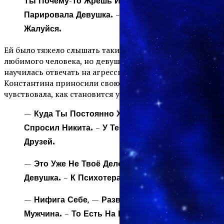
Ты Почему-То Жрешь И Не Жалуешься, —
Парировала Девушка. – Вот И Тут Не
Жалуйся.
Ей было тяжело слышать такие слова от некогда
любимого человека, но девушка радовалась, что
научилась отвечать на агрессию. Их встречи с
Константина приносили свою пользу. Алина
чувствовала, как становится увереннее в себе.
— Куда Ты Постоянно Ходишь? – Вдруг
Спросил Никита. – У Тебя Ж Тут Нет
Друзей.
— Это Уже Не Твоё Дело, — Ответила
Девушка. – К Психотерапевту.
— Нифига Себе, — Развел Руками
Мужчина. – То Есть На Психотерапевта У