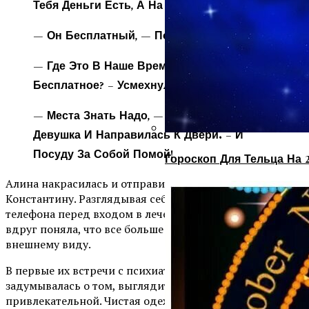
Тебя Деньги Есть, А На Съем Жилья Нет?!
— Он Бесплатный, — Пояснила Алина.
— Где Это В Наше Время Что-То
Бесплатное? – Усмехнулся Никита.
— Места Знать Надо, — Улыбнулась
Девушка И Направилась К Двери. – И
Посуду За Собой Помой!
Гороскоп Для Тельца На 
Алина накрасилась и отправилась на прием к
Константину. Разглядывая себя в экран мобильного
телефона перед входом в лечебное учреждение, она
вдруг поняла, что все больше времени уделяет
внешнему виду.
В первые их встречи с психиатром девушка не
задумывалась о том, выглядит ли она
привлекательной. Чистая одежда, голова помыта – уже