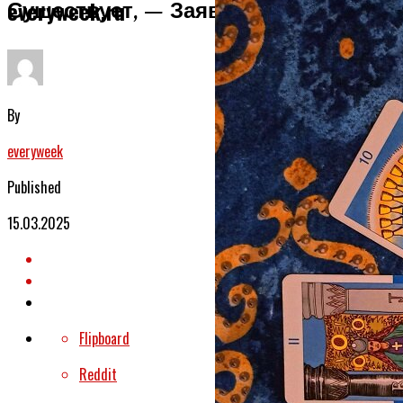
Существует, — Заявила Сестра
everyweek.ru
By
everyweek
Published
15.03.2025
Flipboard
Reddit