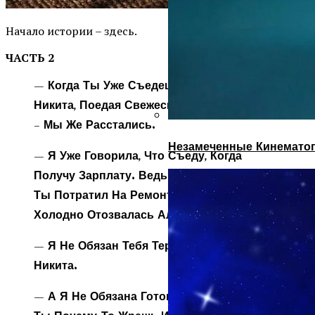
Начало истории – здесь.
ЧАСТЬ 2
— Когда Ты Уже Съедешь? – Фыркнул
Никита, Поедая Свежесваренную Овсянку.
– Мы Же Расстались.
Незамеченные Кинематог
— Я Уже Говорила, Что Съеду, Когда
Получу Зарплату. Ведь Мою Предыдущую
Ты Потратил На Ремонт Своей Машины, —
Холодно Отозвалась Алина.
— Я Не Обязан Тебя Терпеть, -ответил
Никита.
— А Я Не Обязана Готовить Тебе Еду, Но